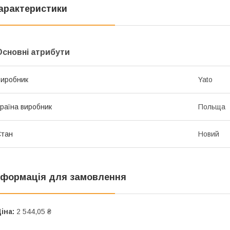
арактеристики
Основні атрибути
иробник
Yato
раїна виробник
Польща
Стан
Новий
нформація для замовлення
іна:
2 544,05 ₴