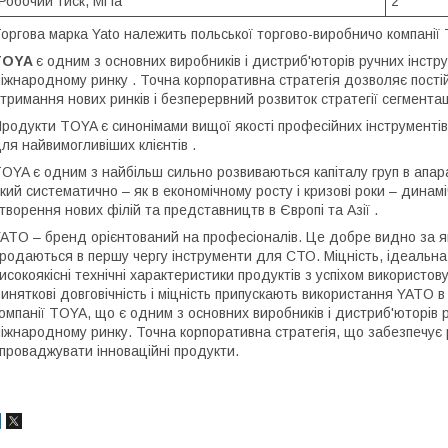
Робочий тиск, МПа
2
оргова марка Yato належить польської торгово-виробничо компанії 
TOYA
є одним з основних виробників і дистриб'юторів ручних інстр
іжнародному ринку . Точна корпоративна стратегія дозволяє пості
тримання нових ринків і безперервний розвиток стратегії сегментаці
родукти TOYA є синонімами вищої якості професійних інструментів,
ля найвимогливіших клієнтів .
OYA є одним з найбільш сильно розвиваються капіталу груп в апарат
кий систематично – як в економічному росту і кризові роки – динам
творення нових філій та представництв в Європі та Азії .
ATO – бренд орієнтований на професіоналів. Це добре видно за я
родаються в першу чергу інструменти для СТО. Міцність, ідеальна я
исокоякісні технічні характеристики продуктів з успіхом використов
иняткові довговічність і міцність припускають використання YATO 
омпанії TOYA, що є одним з основних виробників і дистриб'юторів
іжнародному ринку. Точна корпоративна стратегія, що забезпечує р
проваджувати інноваційні продукти.