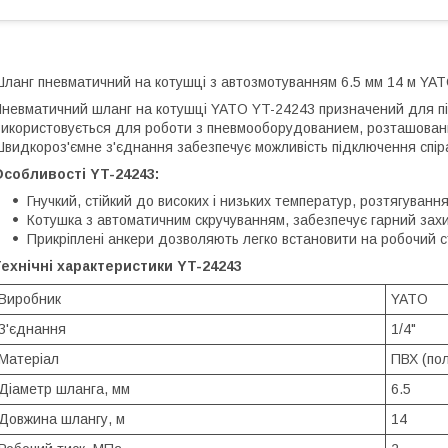
ланг пневматичний на котушці з автозмотуванням 6.5 мм 14 м YA
невматичний шланг на котушці YATO YT-24243 призначений для пі
икористовується для роботи з пневмооборудованием, розташовани
видкороз'ємне з'єднання забезпечує можливість підключення спір
собливості YT-24243:
Гнучкий, стійкий до високих і низьких температур, розтягування
Котушка з автоматичним скручуванням, забезпечує гарний захис
Прикріплені анкери дозволяють легко встановити на робочий ст
ехнічні характеристики YT-24243
Виробник
YATO
З'єднання
1/4"
Матеріал
ПВХ (пол
Діаметр шланга, мм
6.5
Довжина шлангу, м
14