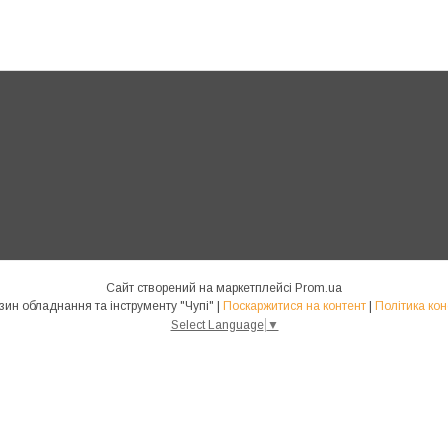
Сайт створений на маркетплейсі
Prom.ua
Інтернет магазин обладнання та інструменту "Чупі" |
Поскаржитися на контент
|
Політика кон
Select Language
▼