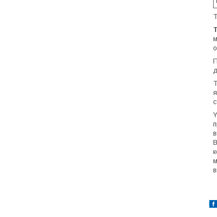
Т
м
о
П
д
T
я
с
Y
п
в
В
к
м
в