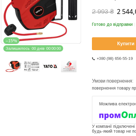
2 544,
2 993 ₴
Готово до відправки
–15%
Купити
Залишилось
0
0
днів
0
0
0
0
0
0
+380 (98) 656-55-19
повернення товару п
У компанії підключені
будь-який товар не п