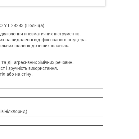
TO YT-24243 (Польща)
дключення пневматичних інструментів.
х на видаленні від фіксованого штуцера.
альних шлангів до інших шлангах.
 та дії агресивних хімічних речовин.
т і зручність використання.
іл або на стіну.
івінілхлорид)