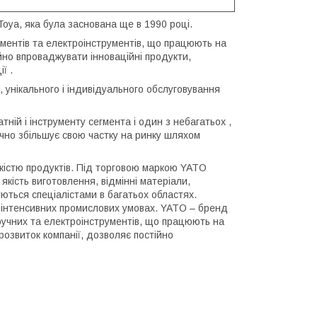
Toya, яка була заснована ще в 1990 році.
ументів та електроінструментів, що працюють на
йно впроваджувати інноваційні продукти,
ї .
 унікального і індивідуального обслуговування
ній і інструменту сегмента і один з небагатьох ,
ічно збільшує свою частку на ринку шляхом
кістю продуктів. Під торговою маркою YATO
кість виготовлення, відмінні матеріали,
уються спеціалістами в багатьох областях.
в інтенсивних промислових умовах. YATO – бренд
 ручних та електроінструментів, що працюють на
озвиток компанії, дозволяє постійно