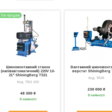
Топ продаж
Шиномонтажний станок
Вантажний шиномонт
(напівавтоматичний) 220V 10-
верстат ShiningBerg
21" ShiningBerg T521
TR26
T521-220
230 000 ₴
48 300 ₴
В наявності
В наявності