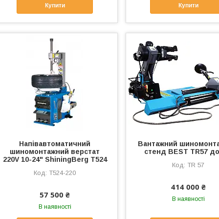
Купити
Купити
Напівавтоматичний
Вантажний шиномонт
шиномонтажний верстат
стенд BEST TR57 до
220V 10-24" ShiningBerg T524
TR 57
T524-220
414 000 ₴
57 500 ₴
В наявності
В наявності