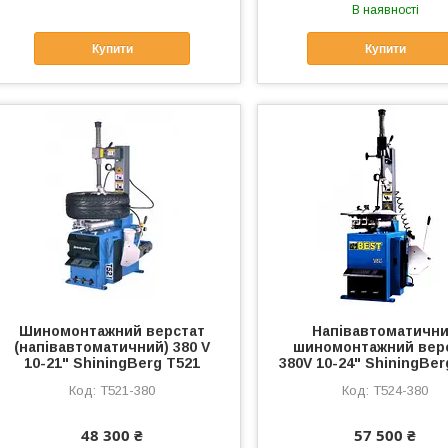
В наявності
Купити
Купити
Шиномонтажний верстат
Напівавтоматичн
(напівавтоматичний) 380 V
шиномонтажний вер
10-21" ShiningBerg T521
380V 10-24" ShiningBer
T521-380
T524-380
48 300 ₴
57 500 ₴