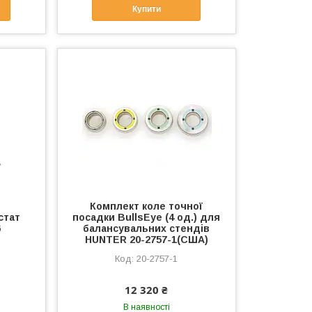
Купити
Комплект коле точної
стат
посадки BullsEye (4 од.) для
6
балансувальних стендів
HUNTER 20-2757-1(США)
20-2757-1
12 320 ₴
В наявності