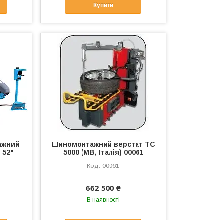
Купити
ажний
Шиномонтажний верстат TC
 52"
5000 (MB, Італія) 00061
00061
662 500 ₴
В наявності