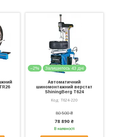
–2%
Залишилось 43 дні
ажний
Автоматичний
 TR26
шиномонтажний верстат
ShiningBerg T624
Т624-220
80 500 ₴
78 890 ₴
В наявності