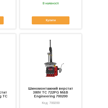
В наявності
Купити
Шиномонтажний верстат
стат
380V TC 722PG M&B
g TC
Engineering 700200
700200