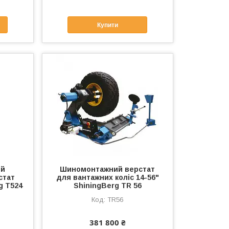
Купити
ий
Шиномонтажний верстат
стат
для вантажних коліс 14-56"
g T524
ShiningBerg TR 56
TR56
381 800 ₴