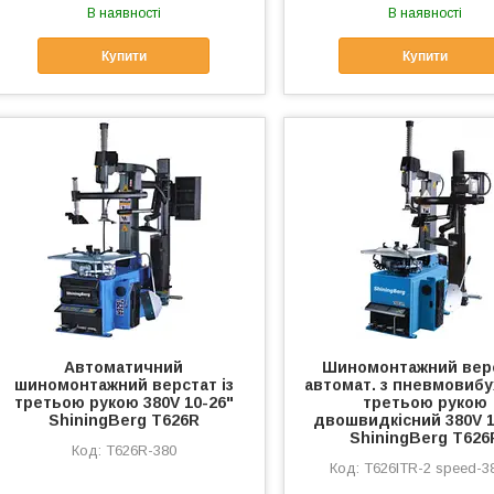
В наявності
В наявності
Купити
Купити
Автоматичний
Шиномонтажний вер
шиномонтажний верстат із
автомат. з пневмовибух
третьою рукою 380V 10-26"
третьою рукою
ShiningBerg T626R
двошвидкісний 380V 1
ShiningBerg T626
Т626R-380
T626ITR-2 speed-38