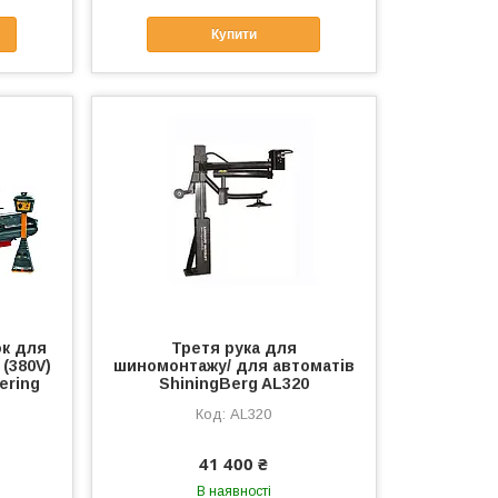
Купити
к для
Третя рука для
(380V)
шиномонтажу/ для автоматів
ering
ShiningBerg AL320
AL320
41 400 ₴
В наявності