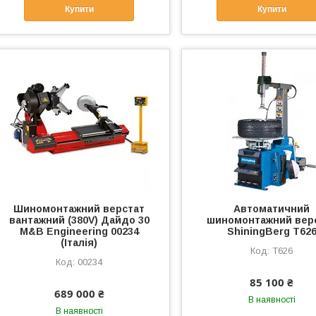
Купити
Купити
Шиномонтажний верстат
Автоматичний
вантажний (380V) Дайдо 30
шиномонтажний вер
M&B Engineering 00234
ShiningBerg T62
(Італія)
Т626
00234
85 100 ₴
689 000 ₴
В наявності
В наявності