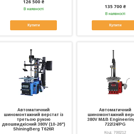
126 500 ₴
135 700 ₴
В наявності
В наявності
Купити
Купити
Автоматичний
Автоматичний
шиномонтажний верстат із
шиномонтажний вер
третьою рукою
380V M&B Engineerin
двошвидкісний 380V (10-26")
722/24/PG
ShiningBerg T626R
700212