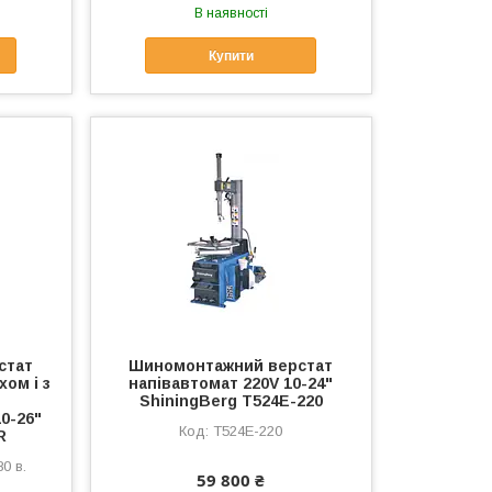
В наявності
Купити
стат
Шиномонтажний верстат
ом і з
напівавтомат 220V 10-24"
ShiningBerg T524E-220
0-26"
T524E-220
R
0 в.
59 800 ₴