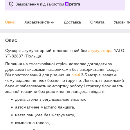
Замовлення під захистом
Опис
Характеристики
Доставка
Оплата
Умови п
Опис
Сучкоріз акумуляторний телескопічний без
акумулятора
YATO
YT-82837 (Польща)
Пиляння на телескопічної стріли дозволяє доглядати за
деревами і високими чагарниками без використання сходів.
Він пристосований для різання на
рівні
3-5 метрів, завдяки
чому видалення гілок безпечно і зручно. Легкість і правильний
баланс забезпечують комфортну роботу і стрижку гілок навіть
значної товщини без розклинення ланцюга і віддачі.
довга стріла з регульованою висотою,
автоматичне мастило ланцюга,
натяг ланцюга без інструменту,
компактна голова,