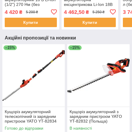
(1/2") 270 Нм (без
ексцентрикова Li-Ion 18В
л (б
акумулятора) Yato YT-
(без акумулятора) 2100-
YT-8
4 420
4 462,50
3 7
₴
₴
5 200 ₴
5 250 ₴
827795
5000об/хв (Ø= 125мм)
15мм Yato YT-82925
Купити
Купити
Акційні пропозиції та новинки
–15%
–15%
Кущоріз акумуляторний
Кущоріз акумуляторний з
телескопічний із зарядним
зарядним пристроєм YATO
пристроєм YATO YT-82834
YT-82832 (Польща)
(Польща)
Готово до відправки
В наявності