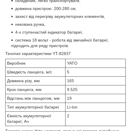
складений, легко транспортувати,
довжина пристрою: 200-280 см,
захист від перегріву акумуляторних елементів,
нековзна ручка,
4-х ступінчастий індикатор батареї,
система 18 вольт - робота від звичайної батареї,
підходить для ряду пристроїв.
Технічні характеристики YT-82837
Виробник
YATO
Швидкість ланцюга, м/с
5
Довжина різу, мм
165
Крок ланцюга, мм
9.525
Відстань між ланцюгом, мм
19
Тип акумуляторної батареї
Li-Ion
Ємність акумуляторної
2
батареї, Ач
Торгова марка Yato належить польської торгово-виробничо