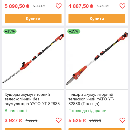
5 890,50
4 887,50
₴
₴
6 930 ₴
5 750 ₴
Купити
Купити
–15%
–15%
Кущоріз акумуляторний
Гілкоріз акумуляторний
телескопічний без
телескопічний YATO YT-
акумулятора YATO YT-82835
82836 (Польща)
(Польща)
В наявності
Готово до відправки
3 927
5 525
₴
₴
4 620 ₴
6 500 ₴