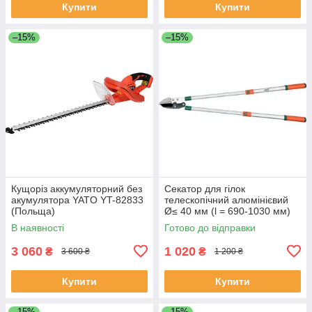
Купити
Купити
–15%
–15%
Кущоріз аккумуляторний без
Секатор для гілок
акумулятора YATO YT-82833
телескопічний алюмінієвий
(Польща)
Ø≤ 40 мм (l = 690-1030 мм)
FLO 99113 (Польща)
В наявності
Готово до відправки
3 060
1 020
₴
₴
3 600 ₴
1 200 ₴
Купити
Купити
–15%
–15%