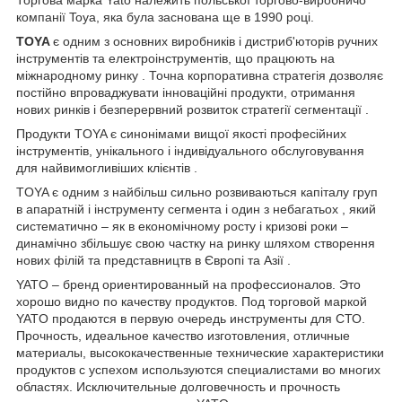
компанії Toya, яка була заснована ще в 1990 році.
TOYA
є одним з основних виробників і дистриб'юторів ручних
інструментів та електроінструментів, що працюють на
міжнародному ринку . Точна корпоративна стратегія дозволяє
постійно впроваджувати інноваційні продукти, отримання
нових ринків і безперервний розвиток стратегії сегментації .
Продукти TOYA є синонімами вищої якості професійних
інструментів, унікального і індивідуального обслуговування
для найвимогливіших клієнтів .
TOYA є одним з найбільш сильно розвиваються капіталу груп
в апаратній і інструменту сегмента і один з небагатьох , який
систематично – як в економічному росту і кризові роки –
динамічно збільшує свою частку на ринку шляхом створення
нових філій та представництв в Європі та Азії .
YATO – бренд ориентированный на профессионалов. Это
хорошо видно по качеству продуктов. Под торговой маркой
YATO продаются в первую очередь инструменты для СТО.
Прочность, идеальное качество изготовления, отличные
материалы, высококачественные технические характеристики
продуктов с успехом используются специалистами во многих
областях. Исключительные долговечность и прочность