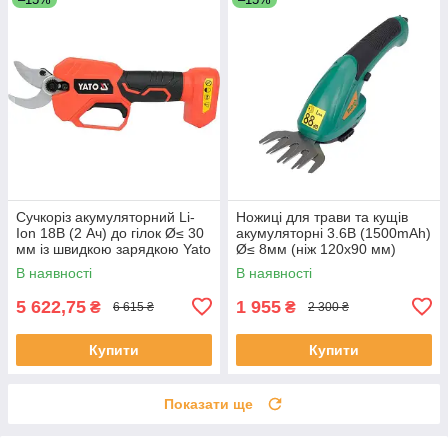
Сучкоріз акумуляторний Li-
Ножиці для трави та кущів
Ion 18В (2 Ач) до гілок Ø≤ 30
акумуляторні 3.6В (1500mAh)
мм із швидкою зарядкою Yato
Ø≤ 8мм (ніж 120х90 мм)
YT-828377 (Польща)
тримач 65-120 мм FLO 79503
В наявності
В наявності
5 622,75
1 955
₴
₴
6 615 ₴
2 300 ₴
Купити
Купити
Показати ще