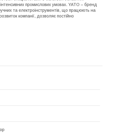
в інтенсивних промислових умовах. YATO – бренд
 ручних та електроінструментів, що працюють на
озвиток компанії, дозволяє постійно
ор