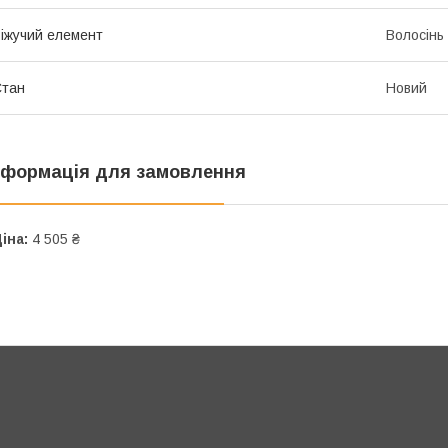
іжучий елемент
Волосінь
Стан
Новий
нформація для замовлення
іна:
4 505 ₴