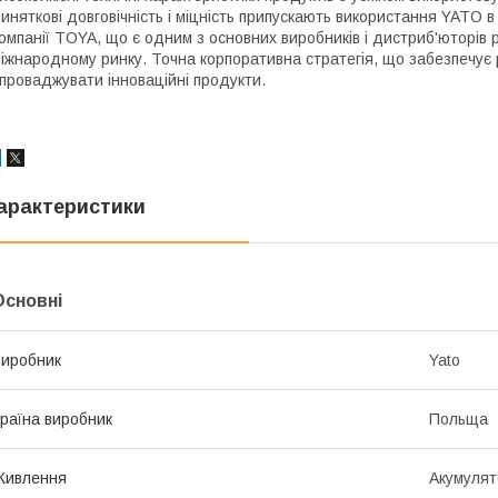
иняткові довговічність і міцність припускають використання YATO 
омпанії TOYA, що є одним з основних виробників і дистриб'юторів
іжнародному ринку. Точна корпоративна стратегія, що забезпечує р
проваджувати інноваційні продукти.
арактеристики
Основні
иробник
Yato
раїна виробник
Польща
Живлення
Акумулят