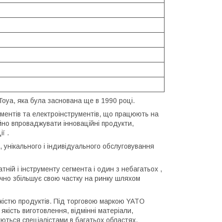
Toya, яка була заснована ще в 1990 році.
ументів та електроінструментів, що працюють на
йно впроваджувати інноваційні продукти,
ї .
 унікального і індивідуального обслуговування
ній і інструменту сегмента і один з небагатьох ,
ічно збільшує свою частку на ринку шляхом
кістю продуктів. Під торговою маркою YATO
кість виготовлення, відмінні матеріали,
уються спеціалістами в багатьох областях.