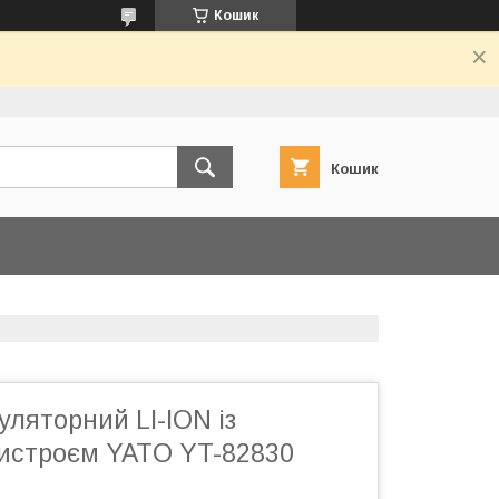
Кошик
Кошик
ляторний LI-ION із
истроєм YATO YT-82830