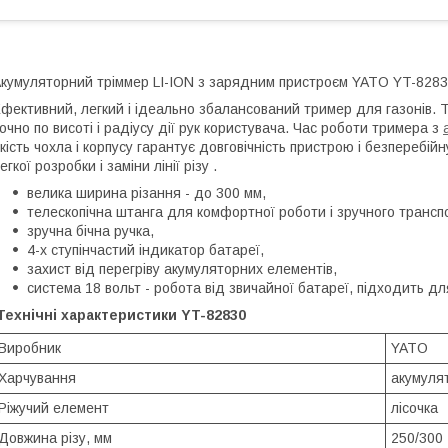
кумуляторний тріммер LI-ION з зарядним пристроєм YATO YT-828
фективний, легкий і ідеально збалансований тример для газонів. 
очно по висоті і радіусу дії рук користувача. Час роботи тримера з
кість чохла і корпусу гарантує довговічність пристрою і безперебі
егкої розробки і заміни лінії різу .
велика ширина різання - до 300 мм,
телескопічна штанга для комфортної роботи і зручного трансп
зручна бічна ручка,
4-х ступінчастий індикатор батареї,
захист від перегріву акумуляторних елементів,
система 18 вольт - робота від звичайної батареї, підходить дл
Технічні характеристики YT-82830
Виробник
YATO
Харчування
акумуля
Ріжучий елемент
лісочка
Довжина різу, мм
250/300