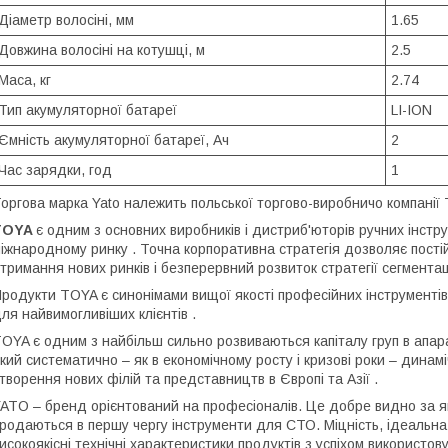
Діаметр волосіні, мм
1.65
Довжина волосіні на котушці, м
2.5
Маса, кг
2.74
Тип акумуляторної батареї
LI-ION
Ємність акумуляторної батареї, Ач
2
Час зарядки, год
1
оргова марка Yato належить польської торгово-виробничо компанії 
TOYA
є одним з основних виробників і дистриб'юторів ручних інстр
іжнародному ринку . Точна корпоративна стратегія дозволяє пості
тримання нових ринків і безперервний розвиток стратегії сегментаці
родукти TOYA є синонімами вищої якості професійних інструментів,
ля найвимогливіших клієнтів .
OYA є одним з найбільш сильно розвиваються капіталу груп в апарат
кий систематично – як в економічному росту і кризові роки – динам
творення нових філій та представництв в Європі та Азії .
ATO – бренд орієнтований на професіоналів. Це добре видно за я
родаються в першу чергу інструменти для СТО. Міцність, ідеальна я
исокоякісні технічні характеристики продуктів з успіхом використов