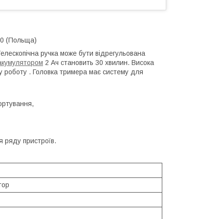
30 (Польща)
Телескопічна ручка може бути відрегульована
акумулятором
2 Ач становить 30 хвилин. Висока
йну роботу . Головка тримера має систему для
ортування,
я ряду пристроїв.
тор