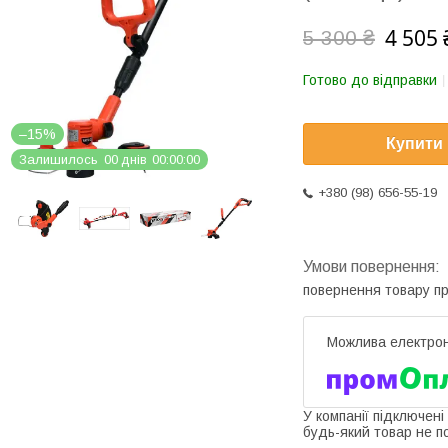
4 505 
5 300 ₴
Готово до відправки
–15%
Купити
Залишилось
0
0
днів
0
0
0
0
0
0
+380 (98) 656-55-19
повернення товару п
У компанії підключені
будь-який товар не п