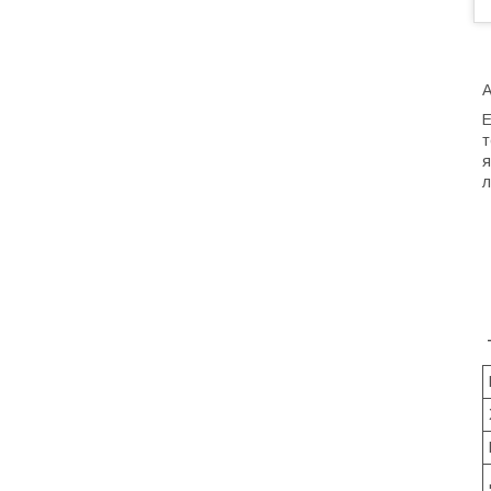
А
Е
т
я
л