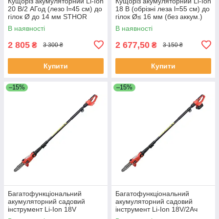
Кущоріз акумуляторний Li-Ion
Кущоріз акумуляторний Li-Ion
20 В/2 АГод (лезо l=45 см) до
18 В (обрізні леза l=55 см) до
гілок Ø до 14 мм STHOR
гілок Ø≤ 16 мм (без аккум.)
78187
Yato YT-828334
В наявності
В наявності
2 805
2 677,50
₴
₴
3 300 ₴
3 150 ₴
Купити
Купити
–15%
–15%
Багатофункціональний
Багатофункціональний
акумуляторний садовий
акумуляторний садовий
інструмент Li-Ion 18V
інструмент Li-Ion 18V/2Ач
телескопічна ручка (без
телескопічна ручка Yato YT-