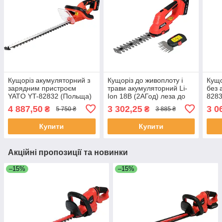
Кущоріз акумуляторний з
Кущоріз до живоплоту і
Кущо
зарядним пристроєм
трави акумуляторний Li-
без 
YATO YT-82832 (Польща)
Ion 18В (2АГод) леза до
8283
живоплоту l20см/ до трави
4 887,50
3 302,25
3 0
₴
₴
5 750 ₴
3 885 ₴
ширина 10см Yato YT-
828355
Купити
Купити
Акційні пропозиції та новинки
–15%
–15%