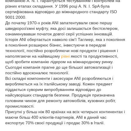
компанією A. N. I. гарантується тестуванням і контролем на
різних етапах складання. У 1996 році A. N. I. SpA була
сертифікована відповідно до міжнародного стандарту ISO
9001:2000.
До початку 1970-х років ANI запатентували свою першу
швидкороз'ємні муфту, яка досі залишається бестселером,
ознаменувавши початок довгої серії успішних інновацій.
Історія ANI обертається навколо сім'ї Таглиер, яка з покоління
в покоління розширює бізнес, інвестуючи в передові
технології, постійно розробляючи нові продукти і рішення і
наполягаючи на найвищому
рівні
якості та продуктивності,
щоб зробити компанію лідером на міжнародному ринку.
Сьогодні компанія прагне до ще більшої автоматизації і
постійно вдосконалює технології.
Всі складні компоненти і аксесуари ANI розробляються і
виробляються на їх італійському заводі. Кожен предмет
піддається суворим випробуванням відповідно до
найсуворіших стандартів безпеки. Продукція призначена
головним чином для ремонту автомобілів, кузовних робіт,
промисловості.
Присутні у більш ніж 80 країнах на всіх чотирьох континентах і
маючи більш 400 клієнтів-партнерів, ANI в даний час
експортує 70% своєї продукції і продає 30% в Італії.