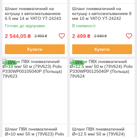
Шланг пневматичний на
Шланг пневматичний на
котушці з автосматыванием
котушці з автосматыванием 8
6.5 мм 14 м YATO YT-24243
мм 10 м YATO YT-24242
(Польща)
(Польща)
Готово до відправки
В наявності
2 544,05
2 499
₴
₴
2 993 ₴
2 940 ₴
Купити
Купити
–15%
–15%
Шланг ПВХ пневматичний
Шланг ПВХ пневматичний
Ø=10 мм/ 50 м (79V623) Polix
Ø=12.5 мм/ 50 м (79V624)