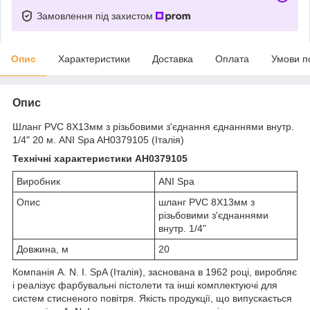
Замовлення під захистом
Опис
Характеристики
Доставка
Оплата
Умови п
Опис
Шланг PVC 8Х13мм з різьбовими з'єднання єднаннями внутр.
1/4" 20 м. ANI Spa AH0379105 (Італія)
Технічні характеристики AH0379105
Виробник
ANI Spa
Опис
шланг PVC 8Х13мм з
різьбовими з'єднаннями
внутр. 1/4"
Довжина, м
20
Компанія A. N. I. SpA (Італія), заснована в 1962 році, виробляє
і реалізує фарбувальні пістолети та інші комплектуючі для
систем стисненого повітря. Якість продукції, що випускається