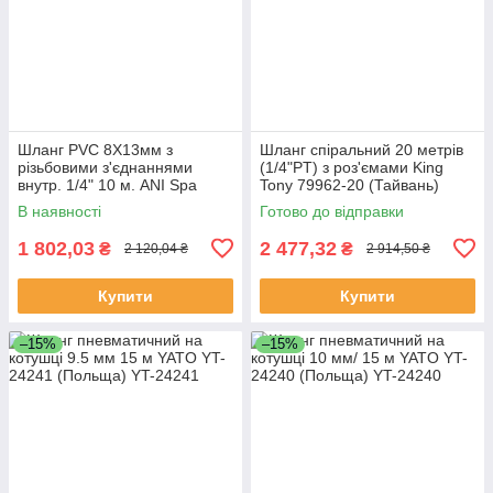
Шланг PVC 8Х13мм з
Шланг спіральний 20 метрів
різьбовими з'єднаннями
(1/4"PT) з роз'ємами King
внутр. 1/4" 10 м. ANI Spa
Tony 79962-20 (Тайвань)
AH0379104 (Італія)
В наявності
Готово до відправки
1 802,03
2 477,32
₴
₴
2 120,04 ₴
2 914,50 ₴
Купити
Купити
–15%
–15%