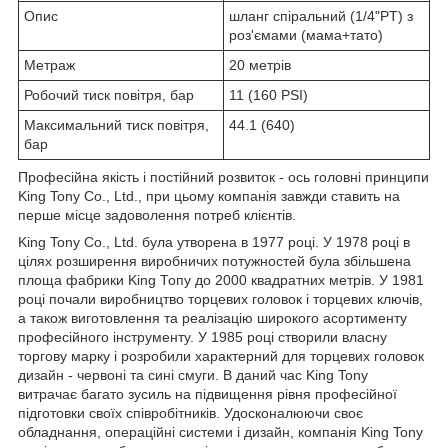
Опис
шланг спіральний (1/4"PT) з
роз'ємами (мама+тато)
Метраж
20 метрів
Робочий тиск повітря, бар
11 (160 PSI)
Максимальний тиск повітря,
44.1 (640)
бар
Професійна якість і постійний розвиток - ось головні принципи
King Tony Co., Ltd., при цьому компанія завжди ставить на
перше місце задоволення потреб клієнтів.
King Tony Co., Ltd. була утворена в 1977 році. У 1978 році в
цілях розширення виробничих потужностей була збільшена
площа фабрики King Топу до 2000 квадратних метрів. У 1981
році почали виробництво торцевих головок і торцевих ключів,
а також виготовлення та реалізацію широкого асортименту
професійного інструменту. У 1985 році створили власну
торгову марку і розробили характерний для торцевих головок
дизайн - червоні та сині смуги. В даний час King Tony
витрачає багато зусиль на підвищення рівня професійної
підготовки своїх співробітників. Удосконалюючи своє
обладнання, операційні системи і дизайн, компанія King Tony