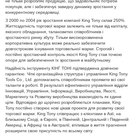
не тільки розробляє продукцію, що задовольняє потреби
покупців, але і забезпечує завидну динаміку зростання у
конкурентному середовищі.
З 2000 по 2004 рік зростання компанії King Tony склав 250%.
Життєздатність торгової марки залежить не тільки від капіталу,
якісного обладнання, талановитих співробітників і
зростаючого ринку збуту. Тільки високорозвинена
корпоративна культура може реально забезпечити
довгострокове існування торговельної марки. Строгий і
постійно зростаючий контроль якості King Tony став точкою
опори для забезпечення їх зростання в майбутньому.
Надійність інструменту КІНГ ТОНІ підтверджена довічною
гарантією. Чіткі організаційна структура і управління King Tony
Tools Co., Ltd. допомагають співробітникам проявити всі свої
таланти в роботі. В результаті ефективного управління відділи
Інновацій, Управління, Інформації, Виробництва, Якості,
Маркетингу та Розвитку виробництва взаємодіють як єдине
ціле. Відповідно до щорічно розробляються планами, King
Tony постійно створює нові цікаві проекти для розвитку своєї
торгової марки. King Tony співпрацює з клієнтами в Азії, на
Близькому Сході, в Європі, в Північній, Центральній і Південній
Америці, в Африці та в Австралії, втіливши в життя прагнення
розширити свою присутність по всьому світу.