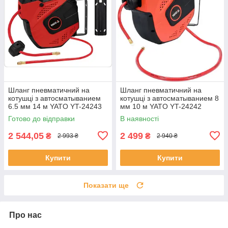
Шланг пневматичний на
Шланг пневматичний на
котушці з автосматыванием
котушці з автосматыванием 8
6.5 мм 14 м YATO YT-24243
мм 10 м YATO YT-24242
(Польща)
(Польща)
Готово до відправки
В наявності
2 544,05
2 499
₴
₴
2 993 ₴
2 940 ₴
Купити
Купити
Показати ще
Про нас