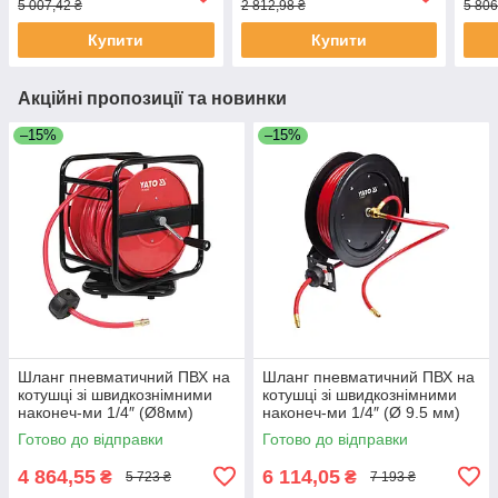
5 007,42 ₴
2 812,98 ₴
5 806
Купити
Купити
Акційні пропозиції та новинки
–15%
–15%
Шланг пневматичний ПВХ на
Шланг пневматичний ПВХ на
котушці зі швидкознімними
котушці зі швидкознімними
наконеч-ми 1/4″ (Ø8мм)
наконеч-ми 1/4″ (Ø 9.5 мм)
20Bar (l30м) Yato YT-24253
тиск 20Bar (l=20м) Yato YT-
Готово до відправки
Готово до відправки
24251
4 864,55
6 114,05
₴
₴
5 723 ₴
7 193 ₴