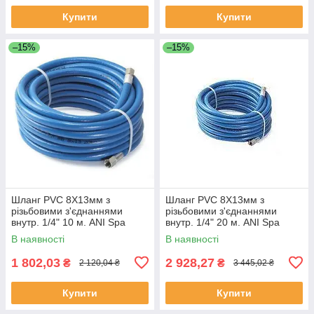
Купити
Купити
–15%
–15%
Шланг PVC 8Х13мм з
Шланг PVC 8Х13мм з
різьбовими з'єднаннями
різьбовими з'єднаннями
внутр. 1/4" 10 м. ANI Spa
внутр. 1/4" 20 м. ANI Spa
AH0379104 (Італія)
AH0379105 (Італія)
В наявності
В наявності
1 802,03
2 928,27
₴
₴
2 120,04 ₴
3 445,02 ₴
Купити
Купити