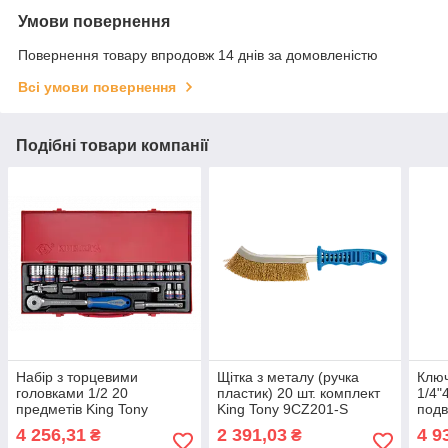
Умови повернення
Повернення товару впродовж 14 днів за домовленістю
Всі умови повернення
Подібні товари компанії
Набір з торцевими
Щітка з металу (ручка
Клю
головками 1/2 20
пластик) 20 шт. комплект
1/4"
предметів King Tony
King Tony 9CZ201-S
подв
4320MR (Тайвань)
(Тайвань)
TON
4 256,31
2 391,03
4 9
₴
₴
(Тай