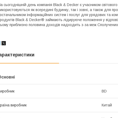
а сьогоднішній день компанія Black & Decker є учасником світового
икористовуються як всередині будинку, так і зовні, а також для п
остачальником інформаційних систем і послуг для урядових та коме
родуктів Black & Decker® займають лідируюче положення у відповід
ьому приблизно половина доходів надходить з-за меж Сполучених
арактеристики
Основні
иробник
BD
раїна виробник
Китай