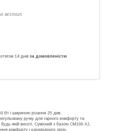
од:
BESTA525
ротягом 14 днів
за домовленістю
0 Вт і шириною різання 25 див.
регульовану ручку для гарного комфорту та
а будь-якій висоті. Сумісний з базою CM100-XJ,
ення комфорту і однорідного зрізу.