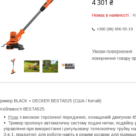
4 301 ₴
Немає в наявності
К
+380 (98) 656-55-19
повернення товару п
ример BLACK + DECKER BESTA525 (США / Китай)
собливості BESTA525:
Різак
з високою торсіонної передачею, оснащений двигуном 45
Тример пропонує автоматичну систему подачі нитки, подвійну 
управління при використанні і регульовану телескопічну трубку н
3-в-1, придатної для роботи навіть в режимі косарки для підвищ