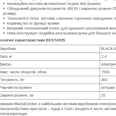
Інноваційна система автоматичної подачі лінії різання.
Обладнаний двигуном потужністю 450 Вт і шириною різання 2
розміру.
Технологія E-Drive: система з високою торсіонної передачею, 
Керівництво по функції кромки
Висувний телескопічний полюс для ідеальної регулювання вис
Нова конструкція і подвійна регульована ручка для більшого к
Технічні характеристики BESTA525
Виробник
BLACK+
Вага, кг
2.4
Двигун
електри
Макс. число оборотів, об/хв
7500
Потужність, Вт
450
Ріжучий інструмент
котушка
Ширина різання, см
25
омпанія Black&Decker є найбільшим світовим виробником електроін
лектропобутових пристроїв – лідер в США і входить в число світови
лектроприладів.