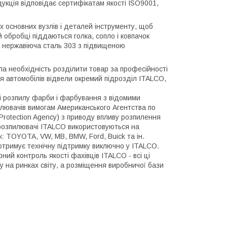
одукція відповідає сертифікатам якості ISO9001,
х основних вузлів і деталей інструменту, щоб
й обробці піддаються голка, сопло і ковпачок
я нержавіюча сталь 303 з підвищеною
а необхідність розділити товар за професійності
я автомобілів відвели окремий підрозділ ITALCO,
і розпилу фарби і фарбування з відомими
лювачів вимогам Американського Агентства по
Protection Agency) з приводу впливу розпилення
розпилювачі ITALCO використовуються на
к: TOYOTA, VW, MB, BMW, Ford, Buick та ін.
отримує технічну підтримку виключно у ITALCO.
рний контроль якості фахівців ITALCO - всі ці
у на ринках світу, а розміщення виробничої бази