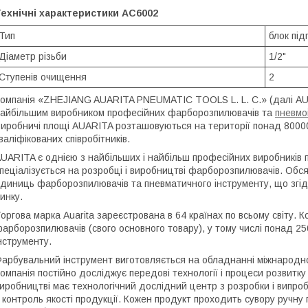
ехнічні характеристики AC6002
Тип
блок під
Діаметр різьби
1/2"
Ступенів очищення
2
омпанія «ZHEJIANG AUARITA PNEUMATIC TOOLS L. L. C.» (далі AUA
айбільшим виробником професійних фарборозпилювачів та
пневмо
иробничі площі AUARITA розташовуються на території понад 80000 
валіфікованих співробітників.
UARITA є однією з найбільших і найбільш професійних виробників п
пеціалізується на розробці і виробництві фарборозпилювачів. Обся
диниць фарборозпилювачів та пневматичного інструменту, що згі
инку.
оргова марка Auarita зареєстрована в 64 країнах по всьому світу. 
арборозпилювачів (свого основного товару), у тому числі понад 25
нструменту.
арбувальний інструмент виготовляється на обладнанні міжнародног
омпанія постійно досліджує передові технології і процеси розвитк
иробництві має технологічний дослідний центр з розробки і випро
 контроль якості продукції. Кожен продукт проходить сувору ручн