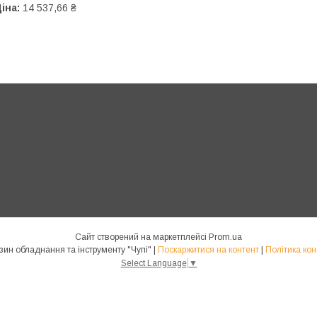
іна:
14 537,66 ₴
Сайт створений на маркетплейсі
Prom.ua
Інтернет магазин обладнання та інструменту "Чупі" |
Поскаржитися на контент
|
Політика кон
Select Language
▼