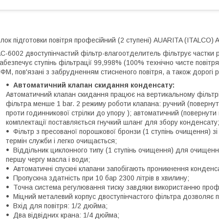
лок підготовки повітря професійний (2 ступені) AUARITA (ITALCO) A
C-6002 двоступінчастий фільтр-влагоотделитель фільтрує частки ро
абезпечує ступінь фільтрації 99,998% (100% технічно чисте повітря
ФМ, пов'язані з забрудненням стисненого повітря, а також дорогі 
Автоматичний клапан скидання конденсату:
Автоматичний клапан скидання працює на вертикальному фільтрі.
фільтра менше 1 bar. 2 режиму роботи клапана: ручний (поверну
проти годинникової стрілки до упору ); автоматичний (повернути
комплектації поставляється гнучкий шланг для збору конденсату
Фільтр з пресованої порошкової бронзи (1 ступінь очищення) з
термін служби і легко очищається;
Віддільник циклонного типу (1 ступінь очищення) для очищення
першу чергу масла і води;
Автоматичні спускні клапани запобігають проникнення конденса
Пропускна здатність при 10 бар 2300 літрів в хвилину;
Точна система регулювання тиску завдяки використанню профе
Міцний металевий корпус двоступінчастого фільтра дозволяє 
Вхід для повітря: 1/2 дюйма;
Два відвідних крана: 1/4 дюйма;