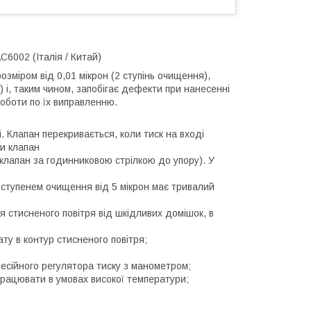
C6002 (Італія / Китай)
зміром від 0,01 мікрон (2 ступінь очищення),
) і, таким чином, запобігає дефекти при нанесенні
роботи по їх виправленню.
 Клапан перекривається, коли тиск на вході
ти клапан
 клапан за годинниковою стрілкою до упору). У
;
і ступенем очищення від 5 мікрон має тривалий
 стисненого повітря від шкідливих домішок, в
ту в контур стисненого повітря;
сійного регулятора тиску з манометром;
працювати в умовах високої температури;