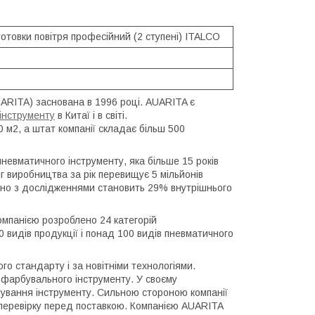
готовки повітря професійний (2 ступені) ITALCO
RITA) заснована в 1996 році. AUARITA є
інструменту
в Китаї і в світі.
м2, а штат компанії складає більш 500
невматичного інструменту, яка більше 15 років
г виробництва за рік перевищує 5 мільйонів
дно з дослідженнями становить 29% внутрішнього
Компанією розроблено 24 категорій
0 видів продукції і понад 100 видів пневматичного
о стандарту і за новітніми технологіями.
у фарбувального інструменту. У своєму
бування інструменту. Сильною стороною компанії
у перевірку перед поставкою. Компанією AUARITA