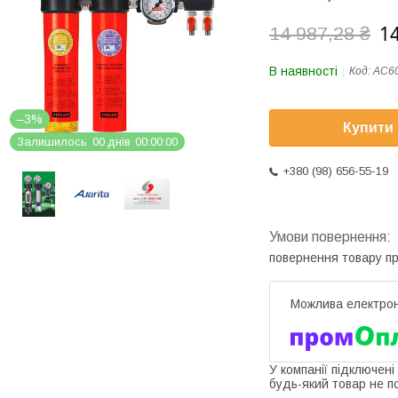
14
14 987,28 ₴
В наявності
Код:
AC6
–3%
Купити
Залишилось
0
0
днів
0
0
0
0
0
0
+380 (98) 656-55-19
повернення товару п
У компанії підключені
будь-який товар не п