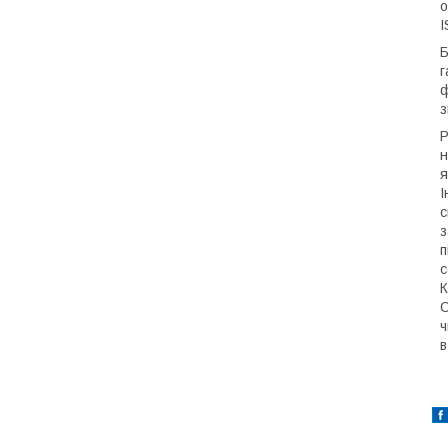
о
I
Б
г
ф
з
Р
н
я
І
с
з
п
с
К
С
ч
в