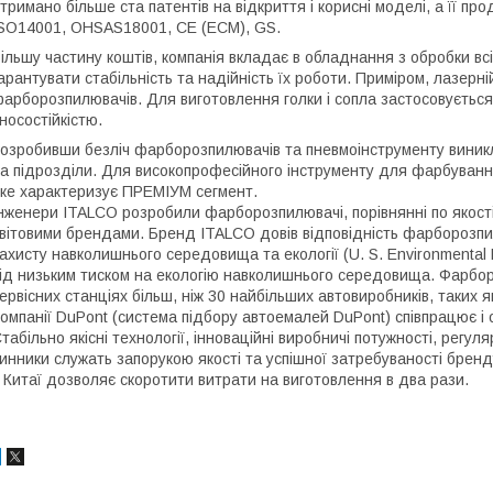
тримано більше ста патентів на відкриття і корисні моделі, а її пр
SO14001, OHSAS18001, CE (ECM), GS.
ільшу частину коштів, компанія вкладає в обладнання з обробки всі
арантувати стабільність та надійність їх роботи. Приміром, лазерні
арборозпилювачів. Для виготовлення голки і сопла застосовуєтьс
носостійкістю.
озробивши безліч фарборозпилювачів та пневмоінструменту виникл
а підрозділи. Для високопрофесійного інструменту для фарбуванн
ке характеризує ПРЕМІУМ сегмент.
нженери ITALCO розробили фарборозпилювачі, порівнянні по якост
вітовими брендами. Бренд ITALCO довів відповідність фарборозпи
ахисту навколишнього середовища та екології (U. S. Environmental 
ід низьким тиском на екологію навколишнього середовища. Фарбо
ервісних станціях більш, ніж 30 найбільших автовиробників, таких я
омпанії DuPont (система підбору автоемалей DuPont) співпрацює і 
табільно якісні технології, інноваційні виробничі потужності, регуля
инники служать запорукою якості та успішної затребуваності бренд
 Китаї дозволяє скоротити витрати на виготовлення в два рази.