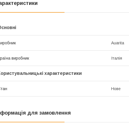
арактеристики
Основні
иробник
Auarita
раїна виробник
Італія
Користувальницькі характеристики
Стан
Нове
нформація для замовлення