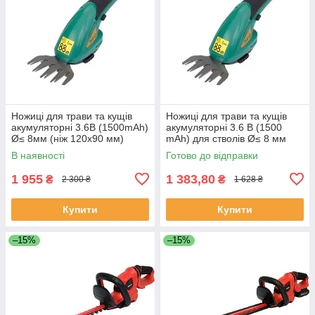
Ножиці для трави та кущів
Ножиці для трави та кущів
акумуляторні 3.6В (1500mAh)
акумуляторні 3.6 В (1500
Ø≤ 8мм (ніж 120х90 мм)
mAh) для стволів Ø≤ 8 мм
тримач 65-120 мм FLO 79503
(ніж 120х 90 мм) FLO 79502
В наявності
Готово до відправки
1 955
1 383,80
₴
₴
2 300 ₴
1 628 ₴
Купити
Купити
–15%
–15%