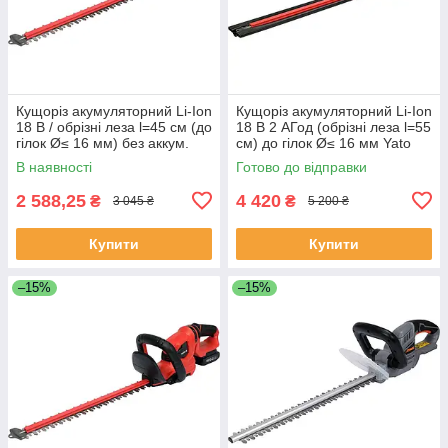
Кущоріз акумуляторний Li-Ion
Кущоріз акумуляторний Li-Ion
18 В / обрізні леза l=45 см (до
18 В 2 АГод (обрізні леза l=55
гілок Ø≤ 16 мм) без аккум.
см) до гілок Ø≤ 16 мм Yato
Yato YT-828332
YT-828333
В наявності
Готово до відправки
2 588,25
4 420
₴
₴
3 045 ₴
5 200 ₴
Купити
Купити
–15%
–15%