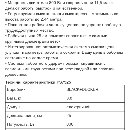
• Мощность двигателя 800 Вт и скорость цепи 11,5 м/сек
делают работы быстрой и качественной.
• Регулируемая высота штанги высотореза – максимальная
высота работы до 2,44 метра.
• Поворотная рабочая часть существенно упростит работу в
труднодоступных местах.
• Рабочая шина 25 см поможет справиться с самыми
крупными диаметрами веток.
• Интегрированная автоматическая система смазки цепи
улучшит параметры работы и сохранит Вашу цепь в рабочем
состояние на долгое время.
• Система «обратного удара» поможет справиться с
возможными трудностями при резе гладкой или влажной
древесины.
Технічні характеристики PS7525
Виробник
BLACK+DECKER
Вага, кг
3.8
Двигун
електричний
Довжина шини, см
25
Потужність, Вт
800