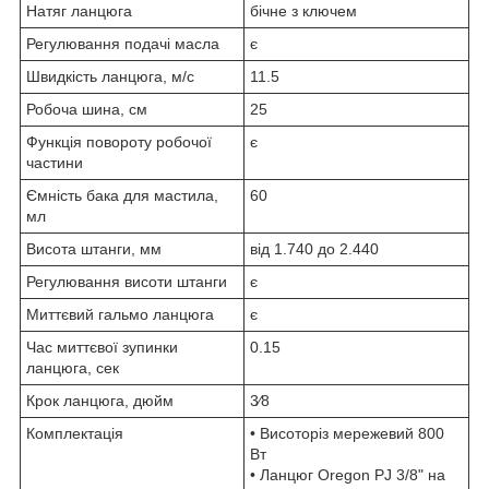
Натяг ланцюга
бічне з ключем
Регулювання подачі масла
є
Швидкість ланцюга, м/с
11.5
Робоча шина, см
25
Функція повороту робочої
є
частини
Ємність бака для мастила,
60
мл
Висота штанги, мм
від 1.740 до 2.440
Регулювання висоти штанги
є
Миттєвий гальмо ланцюга
є
Час миттєвої зупинки
0.15
ланцюга, сек
Крок ланцюга, дюйм
3⁄8
Комплектація
• Висоторіз мережевий 800
Вт
• Ланцюг Oregon PJ 3/8" на