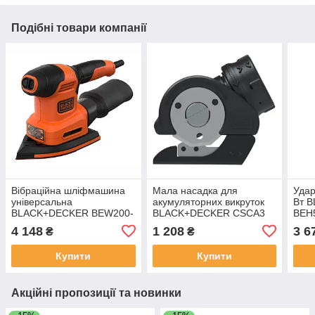
Подібні товари компанії
Вібраційна шліфмашина
Мала насадка для
Удар
універсальна
акумуляторних викруток
Вт 
BLACK+DECKER BEW200-
BLACK+DECKER CSCA3
BEH
QS (США/Китай)
(США/Китай)
4 148
1 208
3 6
₴
₴
Купити
Купити
Акційні пропозиції та новинки