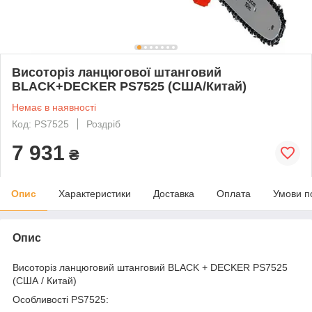
Висоторіз ланцюгової штанговий
BLACK+DECKER PS7525 (США/Китай)
Немає в наявності
Код: PS7525
Роздріб
7 931
₴
Опис
Характеристики
Доставка
Оплата
Умови п
Опис
Висоторіз ланцюговий штанговий BLACK + DECKER PS7525
(США / Китай)
Особливості PS7525: