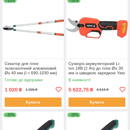
–15%
–15%
Секатор для гілок
Сучкоріз акумуляторний Li-
телескопічний алюмінієвий
Ion 18В (2 Ач) до гілок Ø≤ 30
Ø≤ 40 мм (l = 690-1030 мм)
мм із швидкою зарядкою Yato
FLO 99113 (Польща)
YT-828377 (Польща)
Готово до відправки
В наявності
1 020
5 622,75
₴
₴
1 200 ₴
6 615 ₴
Купити
Купити
–15%
–15%