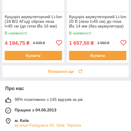
Кущоріз акумуляторний Li-Ion
Кущоріз акумуляторний Li-Ion
(18 В/2 АГод) обрізні леза
20 В (лезо l=45 см) до гілок
l=45 см (до гілок Ø≤ 16 мм)
Ø≤ 14 мм (без акумулятора)
Yato YT-828331
STHOR 78186
В наявності
В наявності
4 194,75
1 657,50
₴
₴
4 935 ₴
1 950 ₴
Купити
Купити
Показати ще
Про нас
98% позитивних з 145 відгуків за рік
Працює з 04.06.2013
м. Київ
вулиця Райдужна 65, Київ, Україна