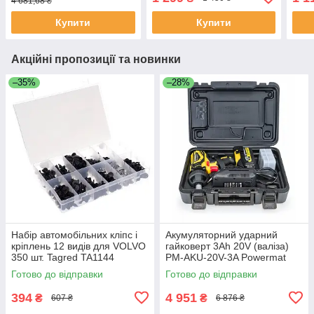
4 681,68 ₴
Купити
Купити
Акційні пропозиції та новинки
–35%
–28%
Набір автомобільних кліпс і
Акумуляторний ударний
кріплень 12 видів для VOLVO
гайковерт 3Ah 20V (валіза)
350 шт. Tagred TA1144
PM-AKU-20V-3A Powermat
PM0679
Готово до відправки
Готово до відправки
394
4 951
₴
₴
607 ₴
6 876 ₴