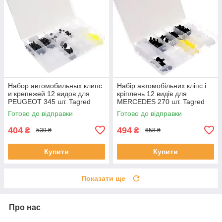
Набор автомобильных клипс
Набір автомобільних кліпс і
и крепежей 12 видов для
кріплень 12 видів для
PEUGEOT 345 шт. Tagred
MERCEDES 270 шт. Tagred
TA1142
TA1148
Готово до відправки
Готово до відправки
404
494
₴
₴
539 ₴
658 ₴
Купити
Купити
Показати ще
Про нас