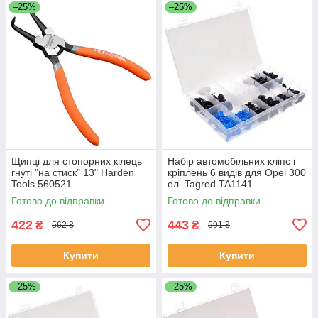
–25%
–25%
Щипці для стопорних кілець
Набір автомобільних кліпс і
гнуті "на стиск" 13" Harden
кріплень 6 видів для Opel 300
Tools 560521
ел. Tagred TA1141
Готово до відправки
Готово до відправки
422
443
₴
₴
562 ₴
591 ₴
Купити
Купити
–25%
–25%