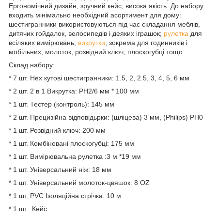
Ергономічний дизайн, зручний кейс, висока якість. До набору
входить мінімально необхідний асортимент для дому:
шестигранники використовуються під час складання меблів,
дитячих гойдалок, велосипедів і деяких іграшок;
рулетка
для
всіляких вимірювань;
викрутки
, зокрема для годинників і
мобільних; молоток, розвідний ключ, плоскогубці тощо.
Склад набору:
* 7 шт. Hex кутові шестигранники: 1.5, 2, 2.5, 3, 4, 5, 6 мм
* 2 шт. 2 в 1 Викрутка: PH2/6 мм * 100 мм
* 1 шт. Тестер (контроль): 145 мм
* 2 шт. Прецизійна відповідьрки: (шліцева) 3 мм, (Philips) PH0
* 1 шт. Розвідний ключ: 200 мм
* 1 шт. Комбіновані плоскогубці: 175 мм
* 1 шт. Вимірювальна рулетка :3 м *19 мм
* 1 шт. Універсальний ніж: 18 мм
* 1 шт. Універсальний молоток-цвяшок: 8 OZ
* 1 шт. PVC Ізоляційна стрічка: 10 м
* 1 шт. Кейс