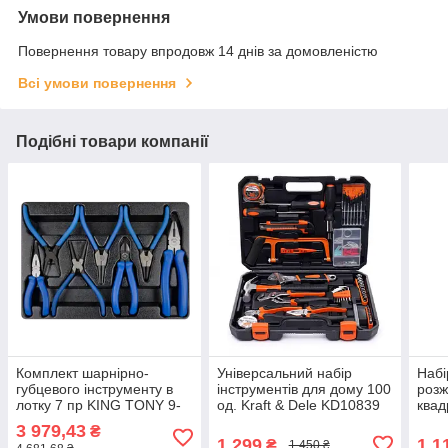
Умови повернення
Повернення товару впродовж 14 днів за домовленістю
Всі умови повернення
Подібні товари компанії
Комплект шарнірно-
Універсальний набір
Набі
губцевого інструменту в
інструментів для дому 100
розж
лотку 7 пр KING TONY 9-
од. Kraft & Dele KD10839
квад
40207GP (Тайвань)
елем
3 979,43
₴
1 299
1 1
₴
1 450 ₴