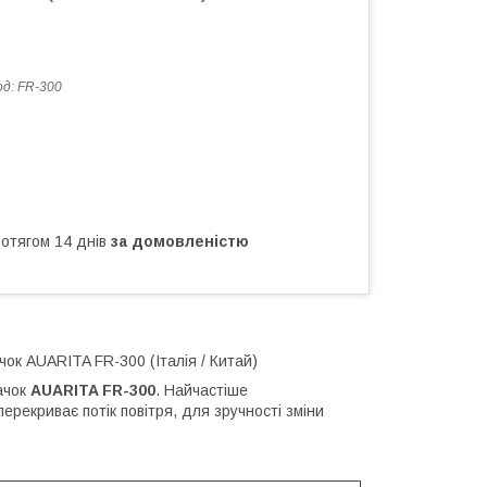
од:
FR-300
ротягом 14 днів
за домовленістю
к AUARITA FR-300 (Італія / Китай)
ачок
AUARITA FR-300
. Найчастіше
ерекриває потік повітря, для зручності зміни