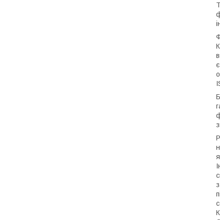
Т
ф
і
Ф
К
в
є
о
I
Б
г
ф
з
Р
н
я
І
с
з
п
с
К