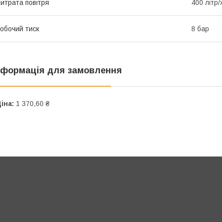
итрата повітря
400 літр/
обочий тиск
8 бар
нформація для замовлення
іна:
1 370,60 ₴