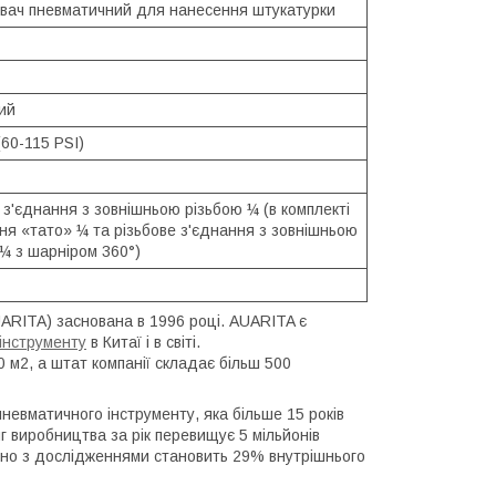
вач пневматичний для нанесення штукатурки
ий
(60-115 PSI)
 з'єднання з зовнішньою різьбою ¼ (в комплекті
ня «тато» ¼ та різьбове з'єднання з зовнішньою
¼ з шарніром 360°)
RITA) заснована в 1996 році. AUARITA є
інструменту
в Китаї і в світі.
м2, а штат компанії складає більш 500
невматичного інструменту, яка більше 15 років
г виробництва за рік перевищує 5 мільйонів
дно з дослідженнями становить 29% внутрішнього