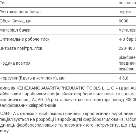
Тип
розпилю
Розташування бачка
верхнє
Обсяг бачка, мл
6000
Матеріал бачка
металев
Оптимальне робоче тиск
4-8 бар 
Витрата повітря, л/хв
220-400
різьбове
Подача повітря
поєднан
різьбою 
Форсунки(йдуть в комплекті), мм
4,6,8
омпанія «ZHEJIANG AUARITA PNEUMATIC TOOLS L. L. C.» (далі AUA
айбільшим виробником професійних фарборозпилювачів та
пневмо
иробничі площі AUARITA розташовуються на території понад 80000 
валіфікованих співробітників.
UARITA є однією з найбільших і найбільш професійних виробників п
пеціалізується на розробці і виробництві фарборозпилювачів. Обся
диниць фарборозпилювачів та пневматичного інструменту, що згі
инку.