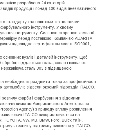
Компанією розроблено 24 категорій
0 видів продукції і понад 100 видів пневматичного
о стандарту і за новітніми технологіями.
у фарбувального інструменту. У своєму
бування інструменту. Сильною стороною компанії
у перевірку перед поставкою. Компанією AUARITA
одукція відповідає сертифікатам якості ISO9001,
х основних вузлів і деталей інструменту, щоб
й обробці піддаються голка, сопло і ковпачок
я нержавіюча сталь 303 з підвищеною
а необхідність розділити товар за професійності
я автомобілів відвели окремий підрозділ ITALCO,
і розпилу фарби і фарбування з відомими
лювачів вимогам Американського Агентства по
Protection Agency) з приводу впливу розпилення
розпилювачі ITALCO використовуються на
к: TOYOTA, VW, MB, BMW, Ford, Buick та ін.
отримує технічну підтримку виключно у ITALCO.