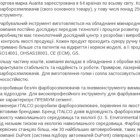
оргова марка Auarita зареєстрована в 64 країнах по всьому світу. 
арборозпилювачів (свого основного товару), у тому числі понад 25
нструменту.
арбувальний інструмент виготовляється на обладнанні міжнародног
омпанія постійно досліджує передові технології і процеси розвитк
иробництві має технологічний дослідний центр з розробки і випро
 контроль якості продукції. Кожен продукт проходить сувору ручн
тримано більше ста патентів на відкриття і корисні моделі, а її пр
SO14001, OHSAS18001, CE (ECM), GS.
ільшу частину коштів, компанія вкладає в обладнання з обробки всі
арантувати стабільність та надійність їх роботи. Приміром, лазерні
арборозпилювачів. Для виготовлення голки і сопла застосовуєтьс
носостійкістю.
озробивши безліч фарборозпилювачів та пневмоінструменту виникл
а підрозділи. Для високопрофесійного інструменту для фарбуванн
ке характеризує ПРЕМІУМ сегмент.
нженери ITALCO розробили фарборозпилювачі, порівнянні по якост
вітовими брендами. Бренд ITALCO довів відповідність фарборозпи
ахисту навколишнього середовища та екології (U. S. Environmental 
ід низьким тиском на екологію навколишнього середовища. Фарбо
ервісних станціях більш, ніж 30 найбільших автовиробників, таких я
омпанії DuPont (система підбору автоемалей DuPont) співпрацює і 