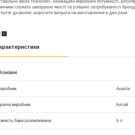
табільно якісні технології, інноваційні виробничі потужності, регуля
инники служать запорукою якості та успішної затребуваності бренд
 Китаї дозволяє скоротити витрати на виготовлення в два рази.
арактеристики
Основні
иробник
Auarita
раїна виробник
Китай
мність бака розпилювача
6 л