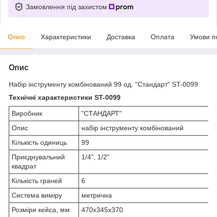
Замовлення під захистом
Опис
Характеристики
Доставка
Оплата
Умови п
Опис
Набір інструменту комбінований 99 од. "Стандарт" ST-0099
Технічні характеристики ST-0099
Виробник
"СТАНДАРТ"
Опис
набір інструменту комбінований
Кількість одиниць
99
Приєднувальний
1/4", 1/2"
квадрат
Кількість граней
6
Система виміру
метрична
Розміри кейса, мм
470х345х370