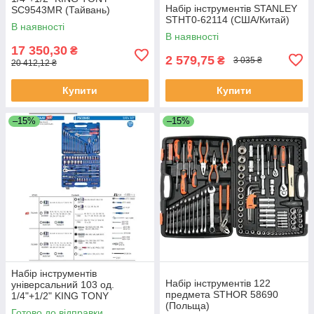
Набір інструментів STANLEY
SC9543MR (Тайвань)
STHT0-62114 (США/Китай)
В наявності
В наявності
17 350,30
₴
2 579,75
₴
3 035 ₴
20 412,12 ₴
Купити
Купити
–15%
–15%
Набір інструментів
Набір інструментів 122
універсальний 103 од.
предмета STHOR 58690
1/4"+1/2" KING TONY
(Польща)
7503MR (Тайвань)
Готово до відправки