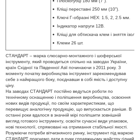
Плоскогубці 180 мм (7").
Кліщі переставні 250 мм (10").
Ключі Г-образні НЕХ: 1.5, 2, 2.5 мм.
Індикатор напруги 12В.
Кліщі для обтискача клем і зняття ізоляці
Клеми 26 шт.
СТАНДАРТ – марка слюсарно-монтажного і шоферської
інструменту, який проводиться спільно на заводах України,
країн Східної та Південної Азії починаючи з 2011 року. З
моменту початку виробництва інструмент зарекомендував
себе з найкращого боку, поєднавши в собі якість і доступну
ціну.
На заводах СТАНДАРТ постійно ведуться роботи по
технічному оснащенню і поліпшення виробництва, освоєння
нових видів продукції, по своїм характеристикам, що
перевищує аналогічну продукцію, що випускається раніше. В
останні роки вдалося в значній мірі поліпшити зовнішній
вигляд готового інструменту, освоїти сучасні види упаковок,
нові технології, спрямовані на отримання стабільної якості.
Розуміючи потреби вітчизняного ринку, інструмент під маркою
СТАНДАРТ прагнемо дати в руки справжньому майстру гідний