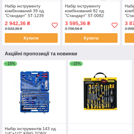
Набір інструменту
Набір інструменту
Набі
комбінований 39 од.
комбінований 82 од.
комб
"Стандарт" ST-1239
"Стандарт" ST-0082
"Ста
2 942,36
3 595,36
3 8
₴
₴
3 033,36 ₴
3 706,56 ₴
3 998
Купити
Купити
Акційні пропозиції та новинки
–15%
–15%
Набір інструментів 143 од.
1/4"+1/2" KING TONY