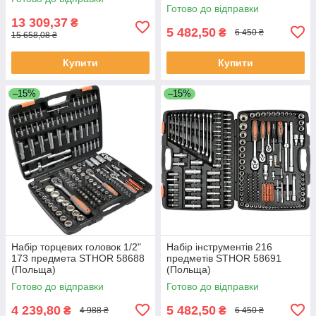
Готово до відправки
13 309,37
₴
5 482,50
₴
6 450 ₴
15 658,08 ₴
Купити
Купити
–15%
–15%
Набір торцевих головок 1/2"
Набір інструментів 216
173 предмета STHOR 58688
предметів STHOR 58691
(Польща)
(Польща)
Готово до відправки
Готово до відправки
4 239,80
5 482,50
₴
₴
4 988 ₴
6 450 ₴