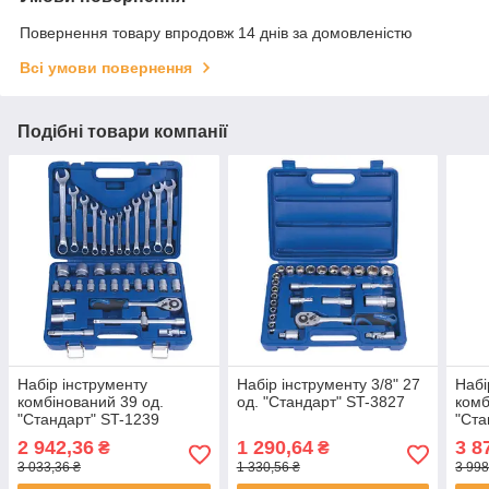
Повернення товару впродовж 14 днів за домовленістю
Всі умови повернення
Подібні товари компанії
Набір інструменту
Набір інструменту 3/8" 27
Набі
комбінований 39 од.
од. "Стандарт" ST-3827
комб
"Стандарт" ST-1239
"Ста
2 942,36
1 290,64
3 8
₴
₴
3 033,36 ₴
1 330,56 ₴
3 998