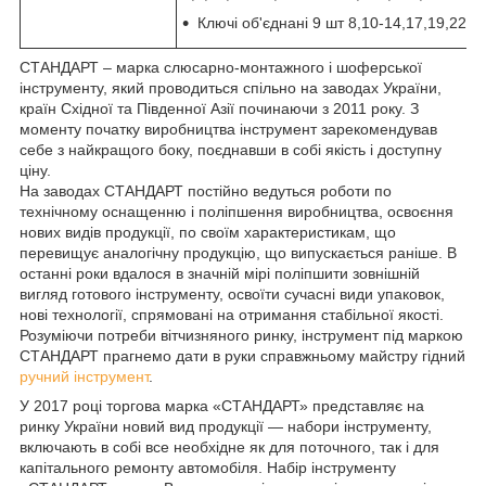
Ключі об'єднані 9 шт 8,10-14,17,19,22 м
СТАНДАРТ – марка слюсарно-монтажного і шоферської
інструменту, який проводиться спільно на заводах України,
країн Східної та Південної Азії починаючи з 2011 року. З
моменту початку виробництва інструмент зарекомендував
себе з найкращого боку, поєднавши в собі якість і доступну
ціну.
На заводах СТАНДАРТ постійно ведуться роботи по
технічному оснащенню і поліпшення виробництва, освоєння
нових видів продукції, по своїм характеристикам, що
перевищує аналогічну продукцію, що випускається раніше. В
останні роки вдалося в значній мірі поліпшити зовнішній
вигляд готового інструменту, освоїти сучасні види упаковок,
нові технології, спрямовані на отримання стабільної якості.
Розуміючи потреби вітчизняного ринку, інструмент під маркою
СТАНДАРТ прагнемо дати в руки справжньому майстру гідний
ручний інструмент
.
У 2017 році торгова марка «СТАНДАРТ» представляє на
ринку України новий вид продукції — набори інструменту,
включають в собі все необхідне як для поточного, так і для
капітального ремонту автомобіля. Набір інструменту