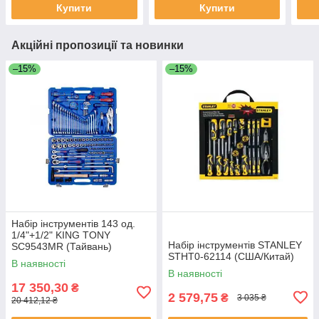
Купити
Купити
Акційні пропозиції та новинки
–15%
–15%
Набір інструментів 143 од.
1/4"+1/2" KING TONY
Набір інструментів STANLEY
SC9543MR (Тайвань)
STHT0-62114 (США/Китай)
В наявності
В наявності
17 350,30
₴
2 579,75
₴
3 035 ₴
20 412,12 ₴