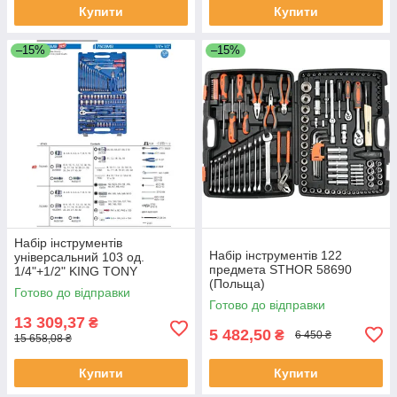
Купити
Купити
–15%
–15%
Набір інструментів
Набір інструментів 122
універсальний 103 од.
предмета STHOR 58690
1/4"+1/2" KING TONY
(Польща)
7503MR (Тайвань)
Готово до відправки
Готово до відправки
13 309,37
₴
5 482,50
₴
6 450 ₴
15 658,08 ₴
Купити
Купити