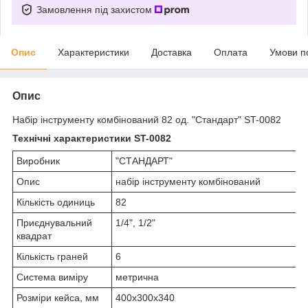
Замовлення під захистом
Опис
Характеристики
Доставка
Оплата
Умови п
Опис
Набір інструменту комбінований 82 од. "Стандарт" ST-0082
Технічні характеристики ST-0082
Виробник
"СТАНДАРТ"
Опис
набір інструменту комбінований
Кількість одиниць
82
Приєднувальний
1/4", 1/2"
квадрат
Кількість граней
6
Система виміру
метрична
Розміри кейса, мм
400х300х340