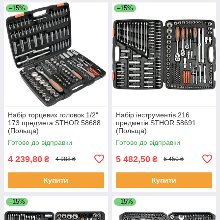
–15%
–15%
Набір торцевих головок 1/2"
Набір інструментів 216
173 предмета STHOR 58688
предметів STHOR 58691
(Польща)
(Польща)
Готово до відправки
Готово до відправки
4 239,80
5 482,50
₴
₴
4 988 ₴
6 450 ₴
Купити
Купити
–15%
–15%