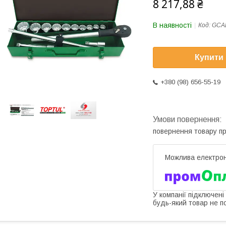
8 217,88 ₴
В наявності
Код:
GCA
Купити
+380 (98) 656-55-19
повернення товару п
У компанії підключені
будь-який товар не п