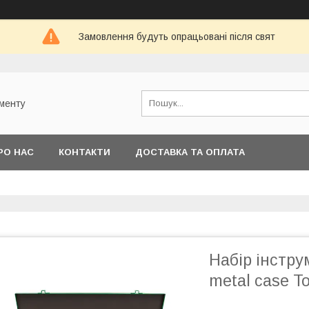
Замовлення будуть опрацьовані після свят
ументу
РО НАС
КОНТАКТИ
ДОСТАВКА ТА ОПЛАТА
Набір інструм
metal саѕе T