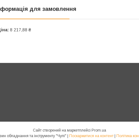
нформація для замовлення
іна:
8 217,88 ₴
Сайт створений на маркетплейсі
Prom.ua
Інтернет магазин обладнання та інструменту "Чупі" |
Поскаржитися на контент
|
Політика кон