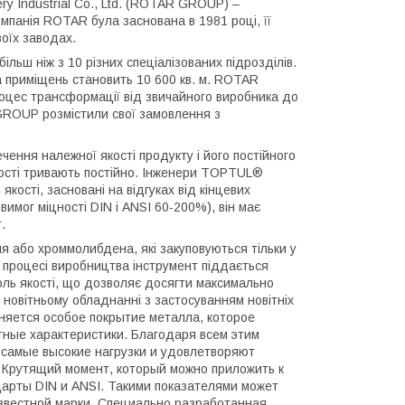
y Industrial Co., Ltd. (ROTAR GROUP) –
мпанія ROTAR була заснована в 1981 році, її
воїх заводах.
ьш ніж з 10 різних спеціалізованих підрозділів.
а приміщень становить 10 600 кв. м. ROTAR
оцес трансформації від звичайного виробника до
GROUP розмістили свої замовлення з
чення належної якості продукту і його постійного
кості тривають постійно. Інженери TOPTUL®
кості, засновані на відгуках від кінцевих
имог міцності DIN і ANSI 60-200%), він має
.
я або хроммолибдена, які закуповуються тільки у
В процесі виробництва інструмент піддається
роль якості, що дозволяє досягти максимально
 новітньому обладнанні з застосуванням новітніх
еняется особое покрытие металла, которое
тные характеристики. Благодаря всем этим
самые высокие нагрузки и удовлетворяют
 Крутящий момент, который можно приложить к
арты DIN и ANSI. Такими показателями может
звестной марки. Специально разработанная