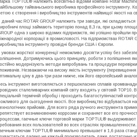
арка TOPTUL® належить всесвітньо відомій компанії Rotar Machiner
айбільшому тайваньського виробника професійного інструменту. Ко
етою є створення і виробництво інструментів найвищої якості на с
 даний час ROTAR GROUP належить три заводи, які складаються біл
иробничі площі займають територію понад 8,3 га, при цьому площ
ROUP одна з широко відомих підприємств, які успішно пройшли пр
іжнародної корпорації в промисловості. На підприємствах ROTAR 
иробництва інструменту провідні бренди США і Європи.
 умовах жорсткої конкуренції неможливо досягти успіху без забезпе
оліпшення. Дотримуючись цього принципу, роботи з поліпшення я
остійно модернізують методи випробувань та процедури перевірки я
поживачів. Незважаючи на високу якість інструменту (перевищення в
птимальну ціну в два-три рази нижче, ніж його європейський аналог
есь інструмент виготовляється з першокласних сплавів хромванади
ровідних сталеливарних компаній світу входять у світовій ТОР10. 
пеціальній термічній обробці і проходить багатоступінчастий конт
ожливого для сьогодення якості. Все виробництво відбувається на
ехнологічних прийомів. Для всего ряда ручного инструмента прим
репятствует возникновению коррозии и сохраняет все его прочнос
роцессам, гаечные ключи торговой марки TOPTUL® выдерживают 
ребования всех пользователей во всех отраслях промышленности.
аечным ключам TOPTUL® минимально превышает в 1,6 раза станд
охвастаться далеко не каждый производитель даже достаточно и