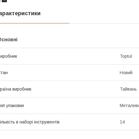
арактеристики
Основні
иробник
Toptul
Стан
Новий
раїна виробник
Тайвань
ип упаковки
Металеви
ількість в наборі інструментів
14