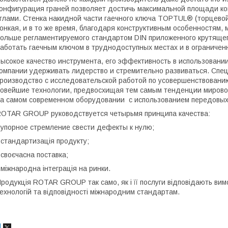
онфигурация граней позволяет достичь максимальной площади кон
глами. Стенка накидной части гаечного ключа TOPTUL® (торцевой 
онкая, и в то же время, благодаря конструктивным особенностям
ольше регламентируемого стандартом DIN приложенного крутящего
аботать гаечным ключом в труднодоступных местах и в ограничен
ысокое качество инструмента, его эффективность в использовани
омпании удерживать лидерство и стремительно развиваться. С
роизводство с исследовательской работой по усовершенствован
овейшие технологии, предвосхищая тем самым тенденции миров
а самом современном оборудовании с использованием передовых
OTAR GROUP руководствуется четырьмя принципа качества:
 упорное стремление свести дефекты к нулю;
 стандартизація продукту;
 своєчасна поставка;
 міжнародна інтеграція на ринки.
родукція ROTAR GROUP так само, як і її послуги відповідають вим
ехнологій та відповідності міжнародним стандартам.