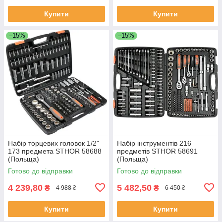
Купити
Купити
–15%
–15%
Набір торцевих головок 1/2"
Набір інструментів 216
173 предмета STHOR 58688
предметів STHOR 58691
(Польща)
(Польща)
Готово до відправки
Готово до відправки
4 239,80
5 482,50
₴
₴
4 988 ₴
6 450 ₴
Купити
Купити