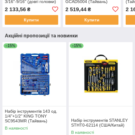
3/16"-9/16" (довгі головки)
GCAD5004 (Тайвань)
(Тай
Toptul GCAD1813
2 133,56
2 519,44
2 1
₴
₴
(Тайвань)
Купити
Купити
Акційні пропозиції та новинки
–15%
–15%
Набір інструментів 143 од.
1/4"+1/2" KING TONY
Набір інструментів STANLEY
SC9543MR (Тайвань)
STHT0-62114 (США/Китай)
В наявності
В наявності