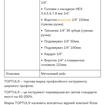
1/4".
Головки з насадкою HEX:
3,4,5,6,7,8 мм 1/4".
Вороток-
викрутка
1/4" 150мм
(гумова ручка).
Тріскачка 1/4" 36 зубців (гумова
ручка).
Подовжувач 1/4" 50мм.
Подовжувач 1/4" 100мм.
Кардан 1/4".
Вороток 1/4" з плаваючою
головкою 115мм.
Упаковка
Металевий кейс
TOPTUL® – торгова марка професійного інструменту
широкого профілю.
TOPTUL® – це інструмент перевершив всі світові стандарти
якості на 60-200%.
Марка TOPTUL® належить всесвітньо відомій компанії Rotar