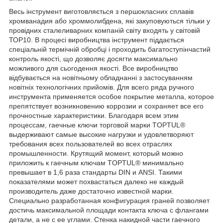
Весь інструмент виготовляється з першокласних сплавів
хромванадия або хроммолибдена, які закуповуються тільки у
провідних сталеливарних компаній світу входять у світовій
ТОР10. В процесі виробництва інструмент піддається
спеціальній термічній обробці і проходить багатоступінчастий
контроль якості, що дозволяє досягти максимально
можливого для сьогодення якості. Все виробництво
відбувається на новітньому обладнанні з застосуванням
новітніх технологічних прийомів. Для всего ряда ручного
инструмента применяется особое покрытие металла, которое
препятствует возникновению коррозии и сохраняет все его
прочностные характеристики. Благодаря всем этим
процессам, гаечные ключи торговой марки TOPTUL®
выдерживают самые высокие нагрузки и удовлетворяют
требования всех пользователей во всех отраслях
промышленности. Крутящий момент, который можно
приложить к гаечным ключам TOPTUL® минимально
превышает в 1,6 раза стандарты DIN и ANSI. Такими
показателями может похвастаться далеко не каждый
производитель даже достаточно известной марки.
Специально разработанная конфигурация граней позволяет
достичь максимальной площади контакта ключа с флангами
детали, а не с ее углами. Стенка накидной части гаечного