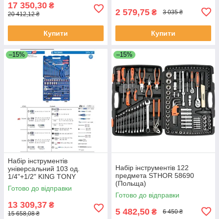
17 350,30
₴
2 579,75
₴
3 035 ₴
20 412,12 ₴
Купити
Купити
–15%
–15%
Набір інструментів
Набір інструментів 122
універсальний 103 од.
предмета STHOR 58690
1/4"+1/2" KING TONY
(Польща)
7503MR (Тайвань)
Готово до відправки
Готово до відправки
13 309,37
₴
5 482,50
₴
6 450 ₴
15 658,08 ₴