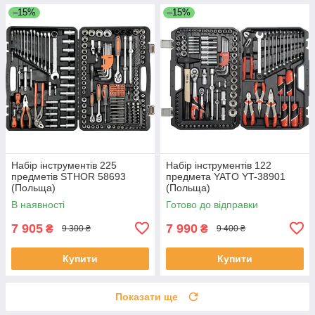
–15%
–15%
Набір інструментів 225
Набір інструментів 122
предметів STHOR 58693
предмета YATO YT-38901
(Польща)
(Польща)
В наявності
Готово до відправки
7 905
7 990
₴
₴
9 300 ₴
9 400 ₴
Купити
Купити
Показати ще