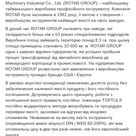
Machinery Industrial Co., Ltd. (ROTAR GROUP) – найбільшому
тайваньського виробника професійного інструменту. Компанія
ROTAR була заснована в 1981 році, її метою є створення і
виробництво інструментів найвищої якості на своїх заводах.
В даний час ROTAR GROUP належить три заводи, які
складаються більш ніж з 10 різних спеціалізованих підрозділів.
Виробничі площі займають територію понад 8,3 га, при цьому
площа приміщень становить 10 600 кв. м. ROTAR GROUP
одна з широко відомих підприємств, які успішно пройшли
процес трансформації від звичайного виробника до
міжнародної корпорації в промисловості. На підприємствах
ROTAR GROUP розмістили свої замовлення з виробництва
інструменту провідні бренди США і Європи.
В умовах жорсткої конкуренції неможливо досягти успіху без
забезпечення належної якості продукту і його постійного
поліпшення. Дотримуючись цього принципу, роботи з
поліпшення якості тривають постійно. Інженери TOPTUL®
постійно модернізують методи випробувань та процедури
перевірки якості, засновані на відгуках від кінцевих
споживачів. Незважаючи на високу якість інструменту
(перевищення вимог міцності DIN і ANSI 60-200%), він має
оптимальну ціну в два-три рази нижче, ніж його європейський
аналог.