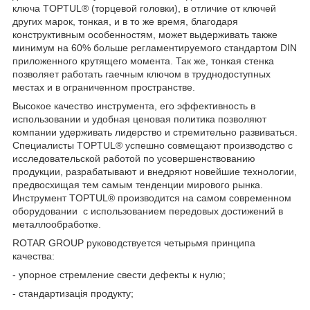
ключа TOPTUL® (торцевой головки), в отличие от ключей
других марок, тонкая, и в то же время, благодаря
конструктивным особенностям, может выдерживать также
минимум на 60% больше регламентируемого стандартом DIN
приложенного крутящего момента. Так же, тонкая стенка
позволяет работать гаечным ключом в труднодоступных
местах и в ограниченном пространстве.
Высокое качество инструмента, его эффективность в
использовании и удобная ценовая политика позволяют
компании удерживать лидерство и стремительно развиваться.
Специалисты TOPTUL® успешно совмещают производство с
исследовательской работой по усовершенствованию
продукции, разрабатывают и внедряют новейшие технологии,
предвосхищая тем самым тенденции мирового рынка.
Инструмент TOPTUL® производится на самом современном
оборудовании с использованием передовых достижений в
металлообработке.
ROTAR GROUP руководствуется четырьмя принципа
качества:
- упорное стремление свести дефекты к нулю;
- стандартизація продукту;