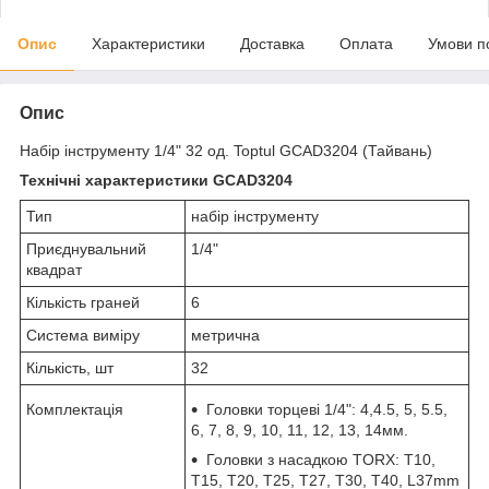
Опис
Характеристики
Доставка
Оплата
Умови п
Опис
Набір інструменту 1/4" 32 од. Toptul GCAD3204 (Тайвань)
Технічні характеристики GCAD3204
Тип
набір інструменту
Приєднувальний
1/4"
квадрат
Кількість граней
6
Система виміру
метрична
Кількість, шт
32
Комплектація
Головки торцеві 1/4": 4,4.5, 5, 5.5,
6, 7, 8, 9, 10, 11, 12, 13, 14мм.
Головки з насадкою TORX: T10,
Т15, Т20, Т25, Т27, Т30, Т40, L37mm