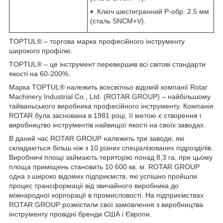
Ключ шестигранний Р-обр. 2.5 мм
(сталь SNCM+V).
TOPTUL® – торгова марка професійного інструменту
широкого профілю.
TOPTUL® – це інструмент перевершив всі світові стандарти
якості на 60-200%.
Марка TOPTUL® належить всесвітньо відомій компанії Rotar
Machinery Industrial Co., Ltd. (ROTAR GROUP) – найбільшому
тайваньського виробника професійного інструменту. Компанія
ROTAR була заснована в 1981 році, її метою є створення і
виробництво інструментів найвищої якості на своїх заводах.
В даний час ROTAR GROUP належить три заводи, які
складаються більш ніж з 10 різних спеціалізованих підрозділів.
Виробничі площі займають територію понад 8,3 га, при цьому
площа приміщень становить 10 600 кв. м. ROTAR GROUP
одна з широко відомих підприємств, які успішно пройшли
процес трансформації від звичайного виробника до
міжнародної корпорації в промисловості. На підприємствах
ROTAR GROUP розмістили свої замовлення з виробництва
інструменту провідні бренди США і Європи.