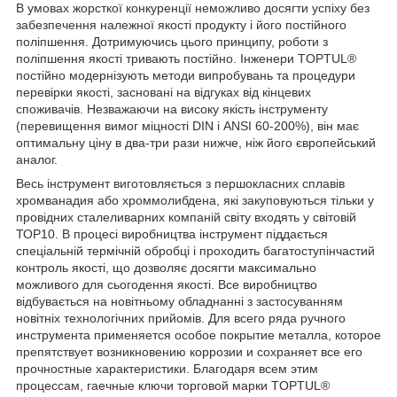
В умовах жорсткої конкуренції неможливо досягти успіху без
забезпечення належної якості продукту і його постійного
поліпшення. Дотримуючись цього принципу, роботи з
поліпшення якості тривають постійно. Інженери TOPTUL®
постійно модернізують методи випробувань та процедури
перевірки якості, засновані на відгуках від кінцевих
споживачів. Незважаючи на високу якість інструменту
(перевищення вимог міцності DIN і ANSI 60-200%), він має
оптимальну ціну в два-три рази нижче, ніж його європейський
аналог.
Весь інструмент виготовляється з першокласних сплавів
хромванадия або хроммолибдена, які закуповуються тільки у
провідних сталеливарних компаній світу входять у світовій
ТОР10. В процесі виробництва інструмент піддається
спеціальній термічній обробці і проходить багатоступінчастий
контроль якості, що дозволяє досягти максимально
можливого для сьогодення якості. Все виробництво
відбувається на новітньому обладнанні з застосуванням
новітніх технологічних прийомів. Для всего ряда ручного
инструмента применяется особое покрытие металла, которое
препятствует возникновению коррозии и сохраняет все его
прочностные характеристики. Благодаря всем этим
процессам, гаечные ключи торговой марки TOPTUL®