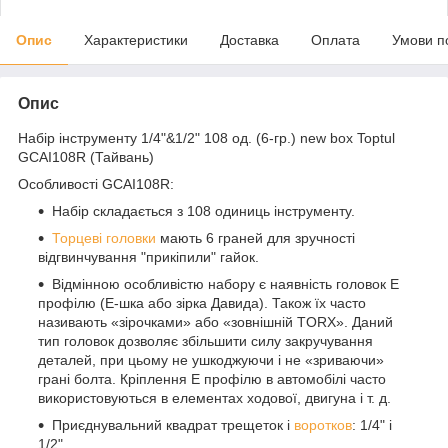
Опис
Характеристики
Доставка
Оплата
Умови п
Опис
Набір інструменту 1/4"&1/2" 108 од. (6-гр.) new box Toptul
GCAI108R (Тайвань)
Особливості GCAI108R:
Набір складається з 108 одиниць інструменту.
Торцеві головки
мають 6 граней для зручності
відгвинчування "прикіпили" гайок.
Відмінною особливістю набору є наявність головок Е
профілю (Е-шка або зірка Давида). Також їх часто
називають «зірочками» або «зовнішній TORX». Даний
тип головок дозволяє збільшити силу закручування
деталей, при цьому не ушкоджуючи і не «зриваючи»
грані болта. Кріплення Е профілю в автомобілі часто
використовуються в елементах ходової, двигуна і т. д.
Приєднувальний квадрат трещеток і
воротков
: 1/4" і
1/2".