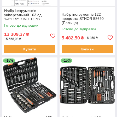
Набір інструментів
Набір інструментів 122
універсальний 103 од.
предмета STHOR 58690
1/4"+1/2" KING TONY
(Польща)
7503MR (Тайвань)
Готово до відправки
Готово до відправки
13 309,37
₴
5 482,50
₴
6 450 ₴
15 658,08 ₴
Купити
Купити
–15%
–15%