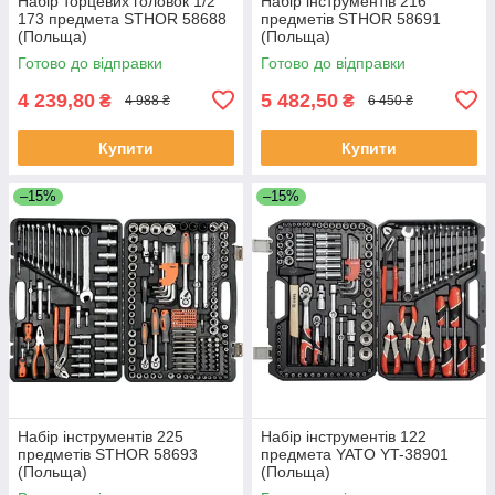
Набір торцевих головок 1/2"
Набір інструментів 216
173 предмета STHOR 58688
предметів STHOR 58691
(Польща)
(Польща)
Готово до відправки
Готово до відправки
4 239,80
5 482,50
₴
₴
4 988 ₴
6 450 ₴
Купити
Купити
–15%
–15%
Набір інструментів 225
Набір інструментів 122
предметів STHOR 58693
предмета YATO YT-38901
(Польща)
(Польща)