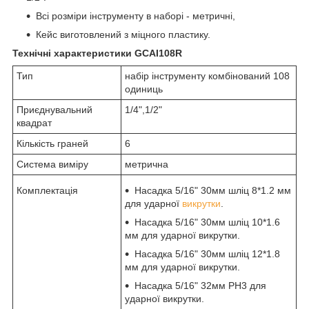
Всі розміри інструменту в наборі - метричні,
Кейс виготовлений з міцного пластику.
Технічні характеристики GCAI108R
Тип
набір інструменту комбінований 108
одиниць
Приєднувальний
1/4",1/2"
квадрат
Кількість граней
6
Система виміру
метрична
Комплектація
Насадка 5/16" 30мм шліц 8*1.2 мм
для ударної
викрутки
.
Насадка 5/16" 30мм шліц 10*1.6
мм для ударної викрутки.
Насадка 5/16" 30мм шліц 12*1.8
мм для ударної викрутки.
Насадка 5/16" 32мм PH3 для
ударної викрутки.