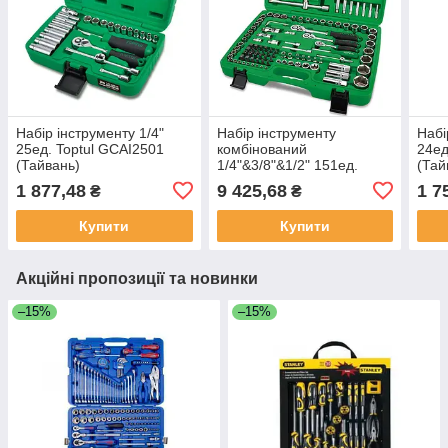
Набір інструменту 1/4"
Набір інструменту
Набі
25ед. Toptul GCAI2501
комбінований
24ед
(Тайвань)
1/4"&3/8"&1/2" 151ед.
(Тай
Toptul GCAI151R
1 877,48
9 425,68
1 7
₴
₴
(Тайвань)
Купити
Купити
Акційні пропозиції та новинки
–15%
–15%