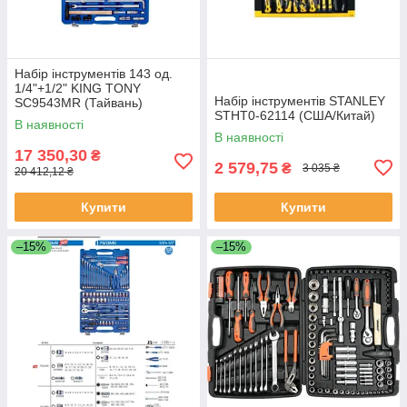
Набір інструментів 143 од.
1/4"+1/2" KING TONY
Набір інструментів STANLEY
SC9543MR (Тайвань)
STHT0-62114 (США/Китай)
В наявності
В наявності
17 350,30
₴
2 579,75
₴
3 035 ₴
20 412,12 ₴
Купити
Купити
–15%
–15%