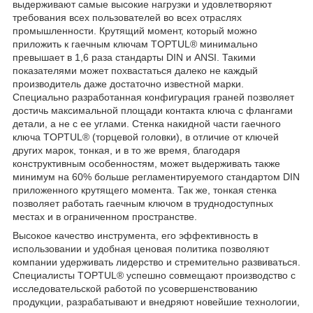
выдерживают самые высокие нагрузки и удовлетворяют
требования всех пользователей во всех отраслях
промышленности. Крутящий момент, который можно
приложить к гаечным ключам TOPTUL® минимально
превышает в 1,6 раза стандарты DIN и ANSI. Такими
показателями может похвастаться далеко не каждый
производитель даже достаточно известной марки.
Специально разработанная конфигурация граней позволяет
достичь максимальной площади контакта ключа с флангами
детали, а не с ее углами. Стенка накидной части гаечного
ключа TOPTUL® (торцевой головки), в отличие от ключей
других марок, тонкая, и в то же время, благодаря
конструктивным особенностям, может выдерживать также
минимум на 60% больше регламентируемого стандартом DIN
приложенного крутящего момента. Так же, тонкая стенка
позволяет работать гаечным ключом в труднодоступных
местах и в ограниченном пространстве.
Высокое качество инструмента, его эффективность в
использовании и удобная ценовая политика позволяют
компании удерживать лидерство и стремительно развиваться.
Специалисты TOPTUL® успешно совмещают производство с
исследовательской работой по усовершенствованию
продукции, разрабатывают и внедряют новейшие технологии,