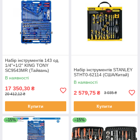
Набір інструментів 143 од.
1/4"+1/2" KING TONY
Набір інструментів STANLEY
SC9543MR (Тайвань)
STHT0-62114 (США/Китай)
В наявності
В наявності
17 350,30
₴
2 579,75
₴
3 035 ₴
20 412,12 ₴
Купити
Купити
–15%
–15%