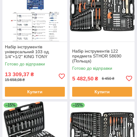
Набір інструментів
Набір інструментів 122
універсальний 103 од.
предмета STHOR 58690
1/4"+1/2" KING TONY
(Польща)
7503MR (Тайвань)
Готово до відправки
Готово до відправки
13 309,37
₴
5 482,50
₴
6 450 ₴
15 658,08 ₴
Купити
Купити
–15%
–15%