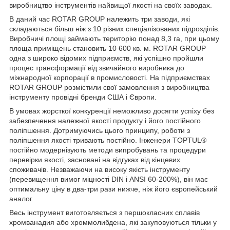
виробництво інструментів найвищої якості на своїх заводах.
В даний час ROTAR GROUP належить три заводи, які
складаються більш ніж з 10 різних спеціалізованих підрозділів.
Виробничі площі займають територію понад 8,3 га, при цьому
площа приміщень становить 10 600 кв. м. ROTAR GROUP
одна з широко відомих підприємств, які успішно пройшли
процес трансформації від звичайного виробника до
міжнародної корпорації в промисловості. На підприємствах
ROTAR GROUP розмістили свої замовлення з виробництва
інструменту провідні бренди США і Європи.
В умовах жорсткої конкуренції неможливо досягти успіху без
забезпечення належної якості продукту і його постійного
поліпшення. Дотримуючись цього принципу, роботи з
поліпшення якості тривають постійно. Інженери TOPTUL®
постійно модернізують методи випробувань та процедури
перевірки якості, засновані на відгуках від кінцевих
споживачів. Незважаючи на високу якість інструменту
(перевищення вимог міцності DIN і ANSI 60-200%), він має
оптимальну ціну в два-три рази нижче, ніж його європейський
аналог.
Весь інструмент виготовляється з першокласних сплавів
хромванадия або хроммолибдена, які закуповуються тільки у