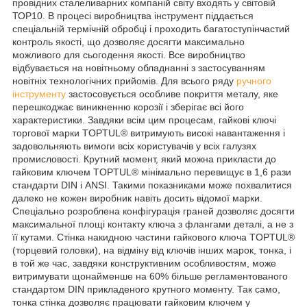
провідних сталеливарних компаній світу входять у світовій
ТОР10. В процесі виробництва інструмент піддається
спеціальній термічній обробці і проходить багатоступінчастий
контроль якості, що дозволяє досягти максимально
можливого для сьогодення якості. Все виробництво
відбувається на новітньому обладнанні з застосуванням
новітніх технологічних прийомів. Для всього ряду
ручного
інструменту
застосовується особливе покриття металу, яке
перешкоджає виникненню корозії і зберігає всі його
характеристики. Завдяки всім цим процесам, гайкові ключі
торгової марки TOPTUL® витримують високі навантаження і
задовольняють вимоги всіх користувачів у всіх галузях
промисловості. Крутний момент, який можна прикласти до
гайковим ключем TOPTUL® мінімально перевищує в 1,6 рази
стандарти DIN і ANSI. Такими показниками може похвалитися
далеко не кожен виробник навіть досить відомої марки.
Спеціально розроблена конфігурація граней дозволяє досягти
максимальної площі контакту ключа з флангами деталі, а не з
її кутами. Стінка накидною частини гайкового ключа TOPTUL®
(торцевий головки), на відміну від ключів інших марок, тонка, і
в той же час, завдяки конструктивним особливостям, може
витримувати щонайменше на 60% більше регламентованого
стандартом DIN прикладеного крутного моменту. Так само,
тонка стінка дозволяє працювати гайковим ключем у