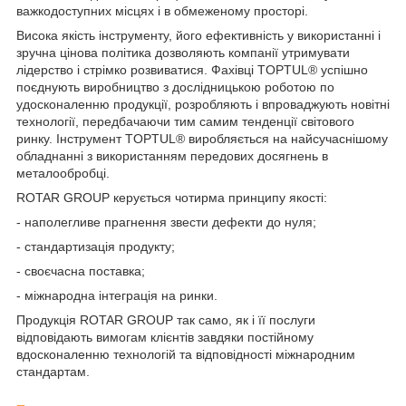
важкодоступних місцях і в обмеженому просторі.
Висока якість інструменту, його ефективність у використанні і
зручна цінова політика дозволяють компанії утримувати
лідерство і стрімко розвиватися. Фахівці TOPTUL® успішно
поєднують виробництво з дослідницькою роботою по
удосконаленню продукції, розробляють і впроваджують новітні
технології, передбачаючи тим самим тенденції світового
ринку. Інструмент TOPTUL® виробляється на найсучаснішому
обладнанні з використанням передових досягнень в
металообробці.
ROTAR GROUP керується чотирма принципу якості:
- наполегливе прагнення звести дефекти до нуля;
- стандартизація продукту;
- своєчасна поставка;
- міжнародна інтеграція на ринки.
Продукція ROTAR GROUP так само, як і її послуги
відповідають вимогам клієнтів завдяки постійному
вдосконаленню технологій та відповідності міжнародним
стандартам.