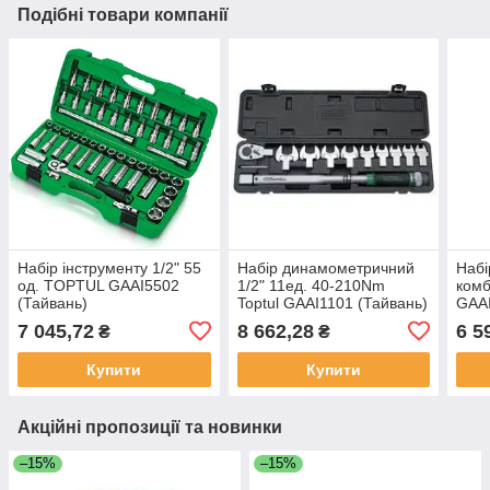
Подібні товари компанії
Набір інструменту 1/2" 55
Набір динамометричний
Набі
од. TOPTUL GAAI5502
1/2" 11ед. 40-210Nm
комб
(Тайвань)
Toptul GAAI1101 (Тайвань)
GAAI
7 045,72
8 662,28
6 5
₴
₴
Купити
Купити
Акційні пропозиції та новинки
–15%
–15%