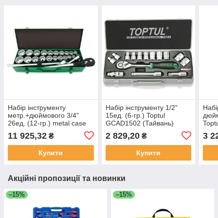
Набір інструменту
Набір інструменту 1/2"
Набі
метр.+дюймового 3/4"
15ед. (6-гр.) Toptul
дюйм
26ед. (12-гр.) metal case
GCAD1502 (Тайвань)
Topt
Toptul GCAD2608
(Тай
11 925,32
2 829,20
3 2
₴
₴
(Тайвань)
Купити
Купити
Акційні пропозиції та новинки
–15%
–15%