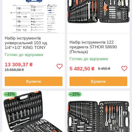
Набір інструментів
Набір інструментів 122
універсальний 103 од.
предмета STHOR 58690
1/4"+1/2" KING TONY
(Польща)
7503MR (Тайвань)
Готово до відправки
Готово до відправки
13 309,37
₴
5 482,50
₴
6 450 ₴
15 658,08 ₴
Купити
Купити
–15%
–15%