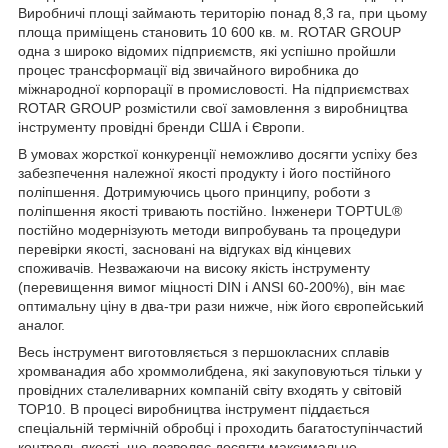
Виробничі площі займають територію понад 8,3 га, при цьому
площа приміщень становить 10 600 кв. м. ROTAR GROUP
одна з широко відомих підприємств, які успішно пройшли
процес трансформації від звичайного виробника до
міжнародної корпорації в промисловості. На підприємствах
ROTAR GROUP розмістили свої замовлення з виробництва
інструменту провідні бренди США і Європи.
В умовах жорсткої конкуренції неможливо досягти успіху без
забезпечення належної якості продукту і його постійного
поліпшення. Дотримуючись цього принципу, роботи з
поліпшення якості тривають постійно. Інженери TOPTUL®
постійно модернізують методи випробувань та процедури
перевірки якості, засновані на відгуках від кінцевих
споживачів. Незважаючи на високу якість інструменту
(перевищення вимог міцності DIN і ANSI 60-200%), він має
оптимальну ціну в два-три рази нижче, ніж його європейський
аналог.
Весь інструмент виготовляється з першокласних сплавів
хромванадия або хроммолибдена, які закуповуються тільки у
провідних сталеливарних компаній світу входять у світовій
ТОР10. В процесі виробництва інструмент піддається
спеціальній термічній обробці і проходить багатоступінчастий
контроль якості, що дозволяє досягти максимально