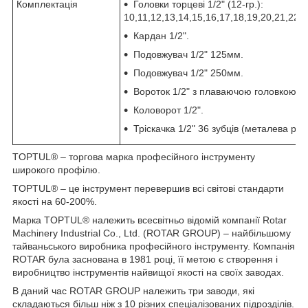
Комплектація
Головки торцеві 1/2" (12-гр.):
10,11,12,13,14,15,16,17,18,19,20,21,22,2
Кардан 1/2".
Подовжувач 1/2" 125мм.
Подовжувач 1/2" 250мм.
Вороток 1/2" з плаваючою головкою 2
Коловорот 1/2".
Тріскачка 1/2" 36 зубців (металева руч
TOPTUL® – торгова марка професійного інструменту
широкого профілю.
TOPTUL® – це інструмент перевершив всі світові стандарти
якості на 60-200%.
Марка TOPTUL® належить всесвітньо відомій компанії Rotar
Machinery Industrial Co., Ltd. (ROTAR GROUP) – найбільшому
тайваньського виробника професійного інструменту. Компанія
ROTAR була заснована в 1981 році, її метою є створення і
виробництво інструментів найвищої якості на своїх заводах.
В даний час ROTAR GROUP належить три заводи, які
складаються більш ніж з 10 різних спеціалізованих підрозділів.