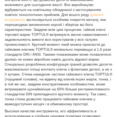
можливого для сьогодення якості. Все виробництво
відбувається на новітньому обладнанні з застосуванням
новітніх технологічних прийомів. Для всього ряду
ручного
інструменту
застосовується особливе покриття металу, яке
перешкоджає виникненню корозії і зберігає всі його
характеристики. Завдяки всім цим процесам, гайкові ключі
торгової марки TOPTUL® витримують високі навантаження і
задовольняють вимоги всіх користувачів у всіх галузях
промисловості. Крутний момент, який можна прикласти до
гайковим ключем TOPTUL® мінімально перевищує в 1,6 рази
стандарти DIN і ANSI. Такими показниками може похвалитися
далеко не кожен виробник навіть досить відомої марки.
Спеціально розроблена конфігурація граней дозволяє досягти
максимальної площі контакту ключа з флангами деталі, а не з
її кутами. Стінка накидною частини гайкового ключа TOPTUL®
(торцевий головки), на відміну від ключів інших марок, тонка, і
в той же час, завдяки конструктивним особливостям, може
витримувати щонайменше на 60% більше регламентованого
стандартом DIN прикладеного крутного моменту. Так само,
тонка стінка дозволяє працювати гайковим ключем у
важкодоступних місцях і в обмеженому просторі.
Высокое качество инструмента, его эффективность в
использовании и удобная ценовая политика позволяют