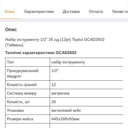
Опис
Характеристики
Доставка
Оплата
Умови п
Опис
Набір інструменту 1/2" 26 од.(12pt) Toptul GCAD2602
(Тайвань)
Технічні характеристики GCAD2602
Тип
набір інструменту
Приєднувальний
1/2"
квадрат
Кількість граней
12
Система виміру
метрична
Кількість, шт
26
Упаковка
металевий кейс
Розміри кейса
445х188х50мм