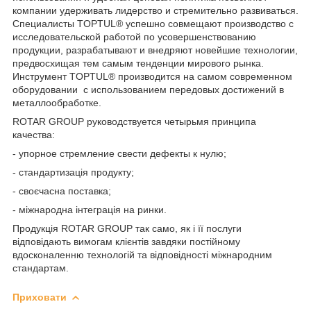
компании удерживать лидерство и стремительно развиваться.
Специалисты TOPTUL® успешно совмещают производство с
исследовательской работой по усовершенствованию
продукции, разрабатывают и внедряют новейшие технологии,
предвосхищая тем самым тенденции мирового рынка.
Инструмент TOPTUL® производится на самом современном
оборудовании с использованием передовых достижений в
металлообработке.
ROTAR GROUP руководствуется четырьмя принципа
качества:
- упорное стремление свести дефекты к нулю;
- стандартизація продукту;
- своєчасна поставка;
- міжнародна інтеграція на ринки.
Продукція ROTAR GROUP так само, як і її послуги
відповідають вимогам клієнтів завдяки постійному
вдосконаленню технологій та відповідності міжнародним
стандартам.
Приховати