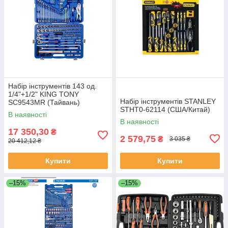
Набір інструментів 143 од.
1/4"+1/2" KING TONY
Набір інструментів STANLEY
SC9543MR (Тайвань)
STHT0-62114 (США/Китай)
В наявності
В наявності
17 350,30
₴
2 579,75
₴
3 035 ₴
20 412,12 ₴
Купити
Купити
–15%
–15%