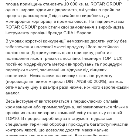
площа приміщень становить 10 600 кв. м. ROTAR GROUP
одна з широко відомих підприємств, які успішно пройшли
процес трансформації від звичайного виробника до
міжнародної корпорації в промисловості. На підприємствах
ROTAR GROUP розмістили свої замовлення з виробництва
інструменту провідні бренди США і Європи.
В умовах жорсткої конкуренції неможливо досягти успіху без
забезпечення належної якості продукту і його постійного
поліпшення. Дотримуючись цього принципу, роботи з
поліпшення якості тривають постійно. Інженери TOPTUL®
постійно модернізують методи випробувань та процедури
перевірки якості, засновані на відгуках від кінцевих
споживачів. Незважаючи на високу якість інструменту
(перевищення вимог міцності DIN і ANSI 60-200%), він має
оптимальну ціну в два-три рази нижче, ніж його європейський
аналог.
Весь інструмент виготовляється з першокласних сплавів
хромванадия або хроммолибдена, які закуповуються тільки у
провідних сталеливарних компаній світу входять у світовій
ТОР10. В процесі виробництва інструмент піддається
спеціальній термічній обробці і проходить багатоступінчастий
контроль якості, що дозволяє досягти максимально
можливого для сьогодення якості. Все виробництво