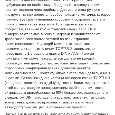
відбувається на новітньому обладнанні з застосуванням
новітніх технологічних прийомів. Для всего ряда ручного
инструмента применяется особое покрытие металла, которое
препятствует возникновению коррозии и сохраняет все его
прочностные характеристики. Благодаря всем этим
процессам, гаечные ключи торговой марки TOPTUL®
выдерживают самые высокие нагрузки и удовлетворяют
требования всех пользователей во всех отраслях
промышленности. Крутящий момент, который можно
приложить к гаечным ключам TOPTUL® минимально
превышает в 1,6 раза стандарты DIN и ANSI. Такими
показателями может похвастаться далеко не каждый
производитель даже достаточно известной марки. Спеціально
розроблена конфігурація граней дозволяє досягти
максимальної площі контакту ключа з флангами деталі, а не з
її кутами. Стінка накидною частини гайкового ключа TOPTUL®
(торцевий головки), на відміну від ключів інших марок, тонка, і
в той же час, завдяки конструктивним особливостям, може
витримувати щонайменше на 60% більше регламентованого
стандартом DIN прикладеного крутного моменту. Так само,
тонка стінка дозволяє працювати гайковим ключем у
важкодоступних місцях і в обмеженому просторі.
Висока якість інструменту, його ефективність у використанні і