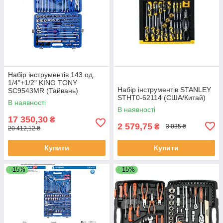
Набір інструментів 143 од.
1/4"+1/2" KING TONY
Набір інструментів STANLEY
SC9543MR (Тайвань)
STHT0-62114 (США/Китай)
В наявності
В наявності
17 350,30
₴
2 579,75
₴
3 035 ₴
20 412,12 ₴
Купити
Купити
–15%
–15%