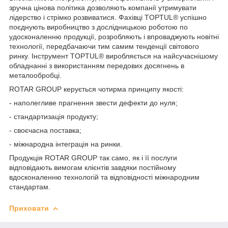
зручна цінова політика дозволяють компанії утримувати
лідерство і стрімко розвиватися. Фахівці TOPTUL® успішно
поєднують виробництво з дослідницькою роботою по
удосконаленню продукції, розробляють і впроваджують новітні
технології, передбачаючи тим самим тенденції світового
ринку. Інструмент TOPTUL® виробляється на найсучаснішому
обладнанні з використанням передових досягнень в
металообробці.
ROTAR GROUP керується чотирма принципу якості:
- наполегливе прагнення звести дефекти до нуля;
- стандартизація продукту;
- своєчасна поставка;
- міжнародна інтеграція на ринки.
Продукція ROTAR GROUP так само, як і її послуги
відповідають вимогам клієнтів завдяки постійному
вдосконаленню технологій та відповідності міжнародним
стандартам.
Приховати