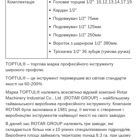
Комплектація
Головки торцеві 1/2": 10,12,13,14,17,19,2
Кардан 1/2".
Подовжувач 1/2" 75мм
Подовжувач 1/2" 125мм.
Подовжувач 1/2" 250мм.
Вороток з шарніром 1/2" 380мм.
Тріскачка 1/2" 36 зубців (гумова ручка).
TOPTUL® – торгова марка професійного інструменту
широкого профілю.
TOPTUL® – це інструмент перевершив всі світові стандарти
якості на 60-200%.
Марка TOPTUL® належить всесвітньо відомій компанії Rotar
Machinery Industrial Co., Ltd. (ROTAR GROUP) – найбільшому
тайваньського виробника професійного інструменту. Компанія
ROTAR була заснована в 1981 році, її метою є створення і
виробництво інструментів найвищої якості на своїх заводах.
В даний час ROTAR GROUP належить три заводи, які
складаються більш ніж з 10 різних спеціалізованих підрозділів.
Виробничі площі займають територію понад 8,3 га, при цьому