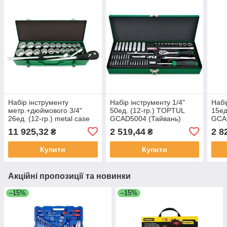
Набір інструменту
Набір інструменту 1/4"
Набі
метр.+дюймового 3/4"
50ед. (12-гр.) TOPTUL
15ед.
26ед. (12-гр.) metal case
GCAD5004 (Тайвань)
GCA
Toptul GCAD2608
11 925,32
2 519,44
2 8
₴
₴
(Тайвань)
Купити
Купити
Акційні пропозиції та новинки
–15%
–15%