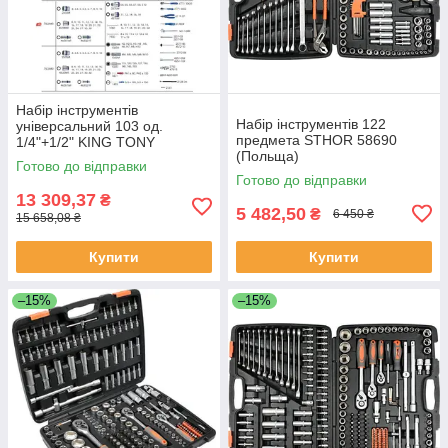
Набір інструментів
Набір інструментів 122
універсальний 103 од.
предмета STHOR 58690
1/4"+1/2" KING TONY
(Польща)
7503MR (Тайвань)
Готово до відправки
Готово до відправки
13 309,37
₴
5 482,50
₴
6 450 ₴
15 658,08 ₴
Купити
Купити
–15%
–15%