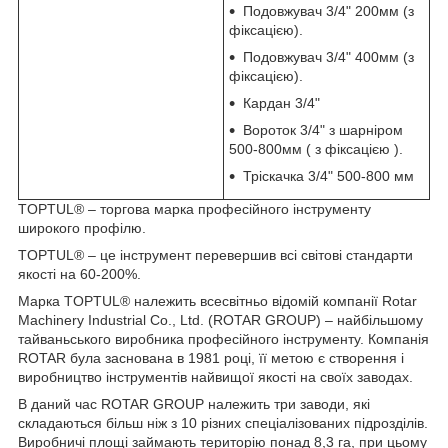
Подовжувач 3/4" 200мм (з
фіксацією).
Подовжувач 3/4" 400мм (з
фіксацією).
Кардан 3/4"
Вороток 3/4" з шарніром
500-800мм ( з фіксацією ).
Тріскачка 3/4" 500-800 мм
TOPTUL® – торгова марка професійного інструменту
широкого профілю.
TOPTUL® – це інструмент перевершив всі світові стандарти
якості на 60-200%.
Марка TOPTUL® належить всесвітньо відомій компанії Rotar
Machinery Industrial Co., Ltd. (ROTAR GROUP) – найбільшому
тайваньського виробника професійного інструменту. Компанія
ROTAR була заснована в 1981 році, її метою є створення і
виробництво інструментів найвищої якості на своїх заводах.
В даний час ROTAR GROUP належить три заводи, які
складаються більш ніж з 10 різних спеціалізованих підрозділів.
Виробничі площі займають територію понад 8,3 га, при цьому