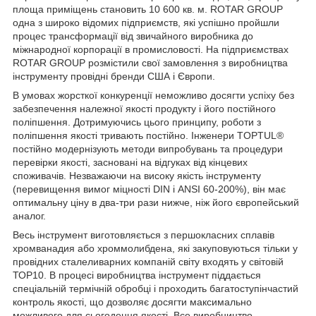
площа приміщень становить 10 600 кв. м. ROTAR GROUP
одна з широко відомих підприємств, які успішно пройшли
процес трансформації від звичайного виробника до
міжнародної корпорації в промисловості. На підприємствах
ROTAR GROUP розмістили свої замовлення з виробництва
інструменту провідні бренди США і Європи.
В умовах жорсткої конкуренції неможливо досягти успіху без
забезпечення належної якості продукту і його постійного
поліпшення. Дотримуючись цього принципу, роботи з
поліпшення якості тривають постійно. Інженери TOPTUL®
постійно модернізують методи випробувань та процедури
перевірки якості, засновані на відгуках від кінцевих
споживачів. Незважаючи на високу якість інструменту
(перевищення вимог міцності DIN і ANSI 60-200%), він має
оптимальну ціну в два-три рази нижче, ніж його європейський
аналог.
Весь інструмент виготовляється з першокласних сплавів
хромванадия або хроммолибдена, які закуповуються тільки у
провідних сталеливарних компаній світу входять у світовій
ТОР10. В процесі виробництва інструмент піддається
спеціальній термічній обробці і проходить багатоступінчастий
контроль якості, що дозволяє досягти максимально
можливого для сьогодення якості. Все виробництво