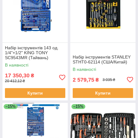
Набір інструментів 143 од.
1/4"+1/2" KING TONY
Набір інструментів STANLEY
SC9543MR (Тайвань)
STHT0-62114 (США/Китай)
В наявності
В наявності
17 350,30
₴
2 579,75
₴
3 035 ₴
20 412,12 ₴
Купити
Купити
–15%
–15%