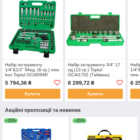
Набір інструменту
Набір інструменту 3/4" 17
Набі
1/4"&1/2" 94ед. (6-гр.) new
од.(12-гр.) Toptul
1/4"
box Toptul GCAI094R
GCAI1702 (Тайвань)
new 
(Тайвань)
(Тай
5 794,36
8 299,72
6 2
₴
₴
Купити
Купити
Акційні пропозиції та новинки
–15%
–15%