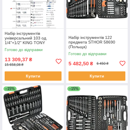
Набір інструментів
Набір інструментів 122
універсальний 103 од.
предмета STHOR 58690
1/4"+1/2" KING TONY
(Польща)
7503MR (Тайвань)
Готово до відправки
Готово до відправки
13 309,37
₴
5 482,50
₴
6 450 ₴
15 658,08 ₴
Купити
Купити
–15%
–15%