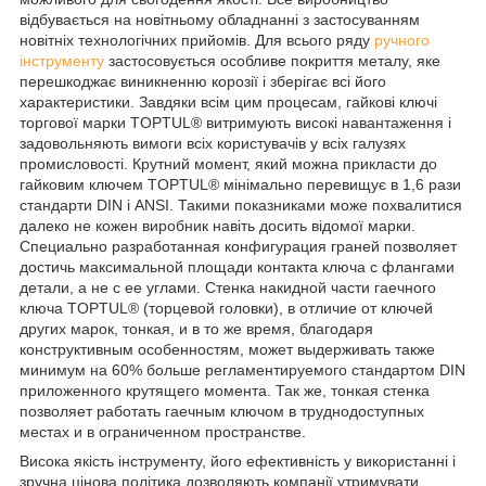
відбувається на новітньому обладнанні з застосуванням
новітніх технологічних прийомів. Для всього ряду
ручного
інструменту
застосовується особливе покриття металу, яке
перешкоджає виникненню корозії і зберігає всі його
характеристики. Завдяки всім цим процесам, гайкові ключі
торгової марки TOPTUL® витримують високі навантаження і
задовольняють вимоги всіх користувачів у всіх галузях
промисловості. Крутний момент, який можна прикласти до
гайковим ключем TOPTUL® мінімально перевищує в 1,6 рази
стандарти DIN і ANSI. Такими показниками може похвалитися
далеко не кожен виробник навіть досить відомої марки.
Специально разработанная конфигурация граней позволяет
достичь максимальной площади контакта ключа с флангами
детали, а не с ее углами. Стенка накидной части гаечного
ключа TOPTUL® (торцевой головки), в отличие от ключей
других марок, тонкая, и в то же время, благодаря
конструктивным особенностям, может выдерживать также
минимум на 60% больше регламентируемого стандартом DIN
приложенного крутящего момента. Так же, тонкая стенка
позволяет работать гаечным ключом в труднодоступных
местах и в ограниченном пространстве.
Висока якість інструменту, його ефективність у використанні і
зручна цінова політика дозволяють компанії утримувати