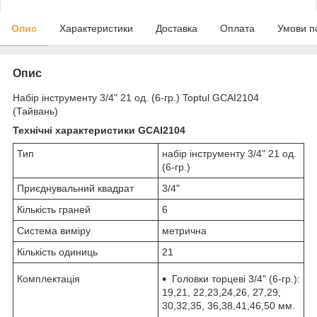
Опис
Характеристики
Доставка
Оплата
Умови п
Опис
Набір інструменту 3/4" 21 од. (6-гр.) Toptul GCAI2104
(Тайвань)
Технічні характеристики GCAI2104
Тип
набір інструменту 3/4" 21 од.
(6-гр.)
Приєднувальний квадрат
3/4"
Кількість граней
6
Система виміру
метрична
Кількість одиниць
21
Комплектація
Головки торцеві 3/4" (6-гр.):
19,21, 22,23,24,26, 27,29,
30,32,35, 36,38,41,46,50 мм.