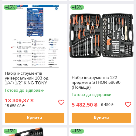
–15%
–15%
Набір інструментів
Набір інструментів 122
універсальний 103 од.
предмета STHOR 58690
1/4"+1/2" KING TONY
(Польща)
7503MR (Тайвань)
Готово до відправки
Готово до відправки
13 309,37
₴
5 482,50
₴
6 450 ₴
15 658,08 ₴
Купити
Купити
–15%
–15%