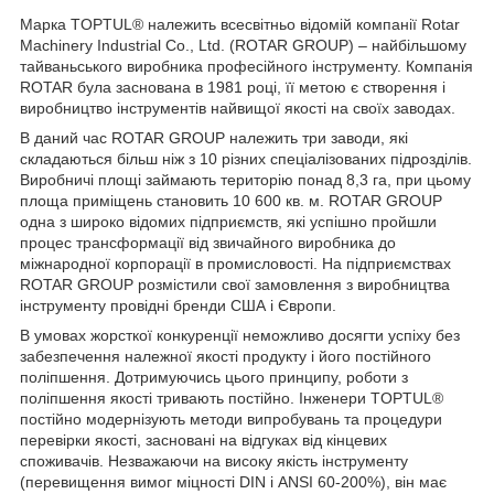
Марка TOPTUL® належить всесвітньо відомій компанії Rotar
Machinery Industrial Co., Ltd. (ROTAR GROUP) – найбільшому
тайваньського виробника професійного інструменту. Компанія
ROTAR була заснована в 1981 році, її метою є створення і
виробництво інструментів найвищої якості на своїх заводах.
В даний час ROTAR GROUP належить три заводи, які
складаються більш ніж з 10 різних спеціалізованих підрозділів.
Виробничі площі займають територію понад 8,3 га, при цьому
площа приміщень становить 10 600 кв. м. ROTAR GROUP
одна з широко відомих підприємств, які успішно пройшли
процес трансформації від звичайного виробника до
міжнародної корпорації в промисловості. На підприємствах
ROTAR GROUP розмістили свої замовлення з виробництва
інструменту провідні бренди США і Європи.
В умовах жорсткої конкуренції неможливо досягти успіху без
забезпечення належної якості продукту і його постійного
поліпшення. Дотримуючись цього принципу, роботи з
поліпшення якості тривають постійно. Інженери TOPTUL®
постійно модернізують методи випробувань та процедури
перевірки якості, засновані на відгуках від кінцевих
споживачів. Незважаючи на високу якість інструменту
(перевищення вимог міцності DIN і ANSI 60-200%), він має