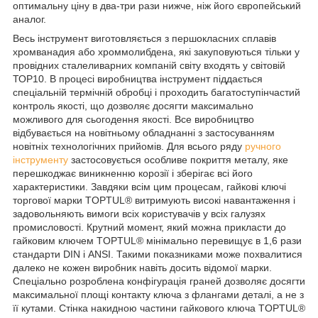
оптимальну ціну в два-три рази нижче, ніж його європейський
аналог.
Весь інструмент виготовляється з першокласних сплавів
хромванадия або хроммолибдена, які закуповуються тільки у
провідних сталеливарних компаній світу входять у світовій
ТОР10. В процесі виробництва інструмент піддається
спеціальній термічній обробці і проходить багатоступінчастий
контроль якості, що дозволяє досягти максимально
можливого для сьогодення якості. Все виробництво
відбувається на новітньому обладнанні з застосуванням
новітніх технологічних прийомів. Для всього ряду
ручного
інструменту
застосовується особливе покриття металу, яке
перешкоджає виникненню корозії і зберігає всі його
характеристики. Завдяки всім цим процесам, гайкові ключі
торгової марки TOPTUL® витримують високі навантаження і
задовольняють вимоги всіх користувачів у всіх галузях
промисловості. Крутний момент, який можна прикласти до
гайковим ключем TOPTUL® мінімально перевищує в 1,6 рази
стандарти DIN і ANSI. Такими показниками може похвалитися
далеко не кожен виробник навіть досить відомої марки.
Спеціально розроблена конфігурація граней дозволяє досягти
максимальної площі контакту ключа з флангами деталі, а не з
її кутами. Стінка накидною частини гайкового ключа TOPTUL®