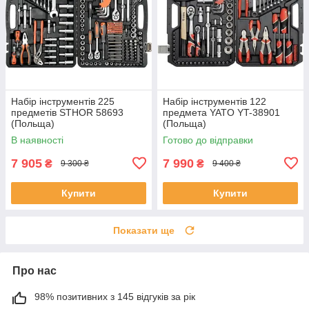
Набір інструментів 225
Набір інструментів 122
предметів STHOR 58693
предмета YATO YT-38901
(Польща)
(Польща)
В наявності
Готово до відправки
7 905
7 990
₴
₴
9 300 ₴
9 400 ₴
Купити
Купити
Показати ще
Про нас
98% позитивних з 145 відгуків за рік