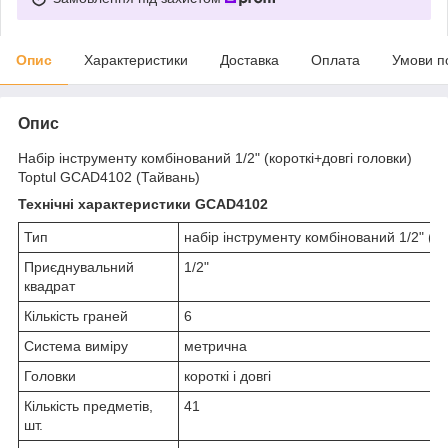
Опис
Характеристики
Доставка
Оплата
Умови п
Опис
Набір інструменту комбінований 1/2" (короткі+довгі головки)
Toptul GCAD4102 (Тайвань)
Технічні характеристики GCAD4102
Тип
набір інструменту комбінований 1/2" (ко
Приєднувальний
1/2"
квадрат
Кількість граней
6
Система виміру
метрична
Головки
короткі і довгі
Кількість предметів,
41
шт.