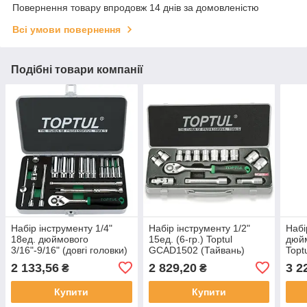
Повернення товару впродовж 14 днів за домовленістю
Всі умови повернення
Подібні товари компанії
Набір інструменту 1/4"
Набір інструменту 1/2"
Набі
18ед. дюймового
15ед. (6-гр.) Toptul
дюйм
3/16"-9/16" (довгі головки)
GCAD1502 (Тайвань)
Topt
Toptul GCAD1813
(Тай
2 133,56
2 829,20
3 2
₴
₴
(Тайвань)
Купити
Купити