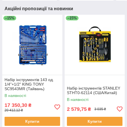
Акційні пропозиції та новинки
–15%
–15%
Набір інструментів 143 од.
1/4"+1/2" KING TONY
Набір інструментів STANLEY
SC9543MR (Тайвань)
STHT0-62114 (США/Китай)
В наявності
В наявності
17 350,30
₴
2 579,75
₴
3 035 ₴
20 412,12 ₴
Купити
Купити