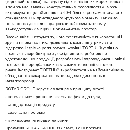
(торцевий головки), на відміну від ключів інших марок, тонка, і
в той же час, завдяки конструктивним особливостям, може
витримувати щонайменше на 60% більше регламентованого
стандартом DIN прикладеного крутного моменту. Так само,
тонка стінка дозволяє працювати гайковим ключем у
важкодоступних місцях і в обмеженому просторі.
Висока якість інструменту, його ефективність у використанні і
зручна цінова політика дозволяють компанії утримувати
лідерство і стрімко розвиватися. Фахівці TOPTUL® успішно
поєднують виробництво з дослідницькою роботою по
удосконаленню продукції, розробляють і впроваджують новітні
технології, передбачаючи тим самим тенденції світового
ринку. Інструмент TOPTUL® виробляється на найсучаснішому
обладнанні з використанням передових досягнень в
металообробці.
ROTAR GROUP керується чотирма принципу якості:
- наполегливе прагнення звести дефекти до нуля;
- стандартизація продукту;
- своєчасна поставка;
- міжнародна інтеграція на ринки.
Продукція ROTAR GROUP так само, як і її послуги