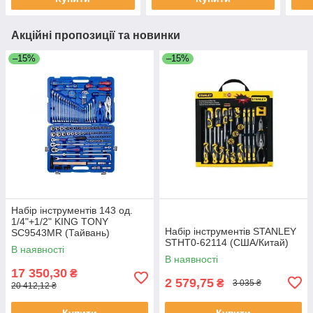
Акційні пропозиції та новинки
–15%
–15%
Набір інструментів 143 од.
1/4"+1/2" KING TONY
Набір інструментів STANLEY
SC9543MR (Тайвань)
STHT0-62114 (США/Китай)
В наявності
В наявності
17 350,30
₴
2 579,75
₴
3 035 ₴
20 412,12 ₴
Купити
Купити