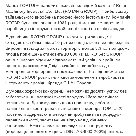
Марка TOPTUL® належить всесвітньо відомій компанії Rotar
Machinery Industrial Co., Ltd. (ROTAR GROUP) – найбільшому
тайваньського виробника професійного інструменту. Компанія
ROTAR була заснована в 1981 році, її метою є створення і
виробництво інструментів найвищої якості на своїх заводах.
В даний час ROTAR GROUP належить три заводи, які
складаються більш ніж з 10 різних спеціалізованих підрозділів.
Виробничі площі займають територію понад 8,3 га, при цьому
площа приміщень становить 10 600 кв. м. ROTAR GROUP
одна з широко відомих підприємств, які успішно пройшли
процес трансформації від звичайного виробника до
міжнародної корпорації в промисловості. На підприємствах
ROTAR GROUP розмістили свої замовлення з виробництва
інструменту провідні бренди США і Європи.
В умовах жорсткої конкуренції неможливо досягти успіху без
забезпечення належної якості продукту і його постійного
поліпшення. Дотримуючись цього принципу, роботи з
поліпшення якості тривають постійно. Інженери TOPTUL®
постійно модернізують методи випробувань та процедури
перевірки якості, засновані на відгуках від кінцевих
споживачів. Незважаючи на високу якість інструменту
(перевищення вимог міцності DIN і ANSI 60-200%), він має