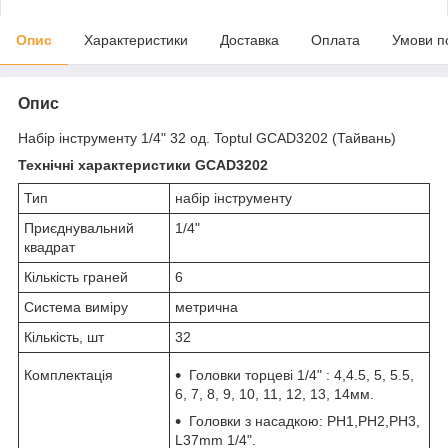
Опис
Характеристики
Доставка
Оплата
Умови п
Опис
Набір інструменту 1/4" 32 од. Toptul GCAD3202 (Тайвань)
Технічні характеристики GCAD3202
Тип
набір інструменту
Приєднувальний
1/4"
квадрат
Кількість граней
6
Система виміру
метрична
Кількість, шт
32
Комплектація
Головки торцеві 1/4" : 4,4.5, 5, 5.5,
6, 7, 8, 9, 10, 11, 12, 13, 14мм.
Головки з насадкою: PH1,PH2,PH3,
L37mm 1/4".