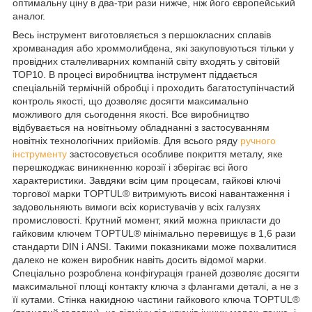
оптимальну ціну в два-три рази нижче, ніж його європейський
аналог.
Весь інструмент виготовляється з першокласних сплавів
хромванадия або хроммолибдена, які закуповуються тільки у
провідних сталеливарних компаній світу входять у світовій
ТОР10. В процесі виробництва інструмент піддається
спеціальній термічній обробці і проходить багатоступінчастий
контроль якості, що дозволяє досягти максимально
можливого для сьогодення якості. Все виробництво
відбувається на новітньому обладнанні з застосуванням
новітніх технологічних прийомів. Для всього ряду
ручного
інструменту
застосовується особливе покриття металу, яке
перешкоджає виникненню корозії і зберігає всі його
характеристики. Завдяки всім цим процесам, гайкові ключі
торгової марки TOPTUL® витримують високі навантаження і
задовольняють вимоги всіх користувачів у всіх галузях
промисловості. Крутний момент, який можна прикласти до
гайковим ключем TOPTUL® мінімально перевищує в 1,6 рази
стандарти DIN і ANSI. Такими показниками може похвалитися
далеко не кожен виробник навіть досить відомої марки.
Спеціально розроблена конфігурація граней дозволяє досягти
максимальної площі контакту ключа з флангами деталі, а не з
її кутами. Стінка накидною частини гайкового ключа TOPTUL®