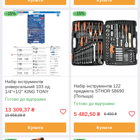
–15%
–15%
Набір інструментів
Набір інструментів 122
універсальний 103 од.
предмета STHOR 58690
1/4"+1/2" KING TONY
(Польща)
7503MR (Тайвань)
Готово до відправки
Готово до відправки
13 309,37
₴
5 482,50
₴
6 450 ₴
15 658,08 ₴
Купити
Купити