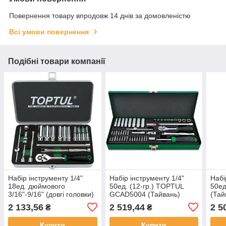
Повернення товару впродовж 14 днів за домовленістю
Всі умови повернення
Подібні товари компанії
Набір інструменту 1/4"
Набір інструменту 1/4"
Набі
18ед. дюймового
50ед. (12-гр.) TOPTUL
50ед
3/16"-9/16" (довгі головки)
GCAD5004 (Тайвань)
(Тай
Toptul GCAD1813
2 133,56
2 519,44
2 5
₴
₴
(Тайвань)
Купити
Купити