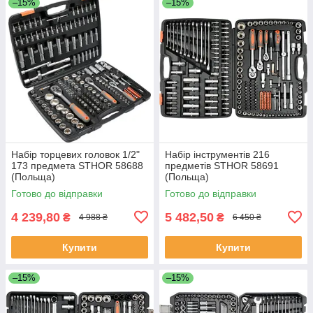
–15%
–15%
Набір торцевих головок 1/2"
Набір інструментів 216
173 предмета STHOR 58688
предметів STHOR 58691
(Польща)
(Польща)
Готово до відправки
Готово до відправки
4 239,80
5 482,50
₴
₴
4 988 ₴
6 450 ₴
Купити
Купити
–15%
–15%