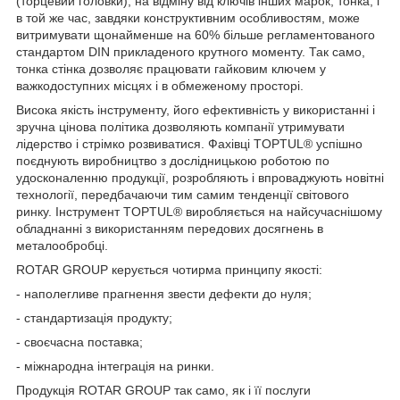
(торцевий головки), на відміну від ключів інших марок, тонка, і
в той же час, завдяки конструктивним особливостям, може
витримувати щонайменше на 60% більше регламентованого
стандартом DIN прикладеного крутного моменту. Так само,
тонка стінка дозволяє працювати гайковим ключем у
важкодоступних місцях і в обмеженому просторі.
Висока якість інструменту, його ефективність у використанні і
зручна цінова політика дозволяють компанії утримувати
лідерство і стрімко розвиватися. Фахівці TOPTUL® успішно
поєднують виробництво з дослідницькою роботою по
удосконаленню продукції, розробляють і впроваджують новітні
технології, передбачаючи тим самим тенденції світового
ринку. Інструмент TOPTUL® виробляється на найсучаснішому
обладнанні з використанням передових досягнень в
металообробці.
ROTAR GROUP керується чотирма принципу якості:
- наполегливе прагнення звести дефекти до нуля;
- стандартизація продукту;
- своєчасна поставка;
- міжнародна інтеграція на ринки.
Продукція ROTAR GROUP так само, як і її послуги