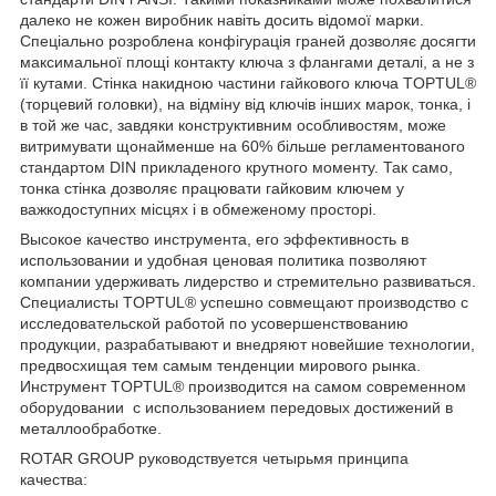
далеко не кожен виробник навіть досить відомої марки.
Спеціально розроблена конфігурація граней дозволяє досягти
максимальної площі контакту ключа з флангами деталі, а не з
її кутами. Стінка накидною частини гайкового ключа TOPTUL®
(торцевий головки), на відміну від ключів інших марок, тонка, і
в той же час, завдяки конструктивним особливостям, може
витримувати щонайменше на 60% більше регламентованого
стандартом DIN прикладеного крутного моменту. Так само,
тонка стінка дозволяє працювати гайковим ключем у
важкодоступних місцях і в обмеженому просторі.
Высокое качество инструмента, его эффективность в
использовании и удобная ценовая политика позволяют
компании удерживать лидерство и стремительно развиваться.
Специалисты TOPTUL® успешно совмещают производство с
исследовательской работой по усовершенствованию
продукции, разрабатывают и внедряют новейшие технологии,
предвосхищая тем самым тенденции мирового рынка.
Инструмент TOPTUL® производится на самом современном
оборудовании с использованием передовых достижений в
металлообработке.
ROTAR GROUP руководствуется четырьмя принципа
качества: