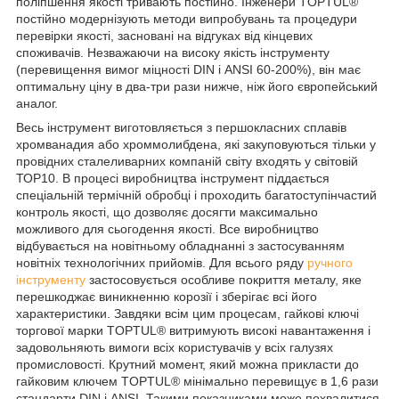
поліпшення якості тривають постійно. Інженери TOPTUL®
постійно модернізують методи випробувань та процедури
перевірки якості, засновані на відгуках від кінцевих
споживачів. Незважаючи на високу якість інструменту
(перевищення вимог міцності DIN і ANSI 60-200%), він має
оптимальну ціну в два-три рази нижче, ніж його європейський
аналог.
Весь інструмент виготовляється з першокласних сплавів
хромванадия або хроммолибдена, які закуповуються тільки у
провідних сталеливарних компаній світу входять у світовій
ТОР10. В процесі виробництва інструмент піддається
спеціальній термічній обробці і проходить багатоступінчастий
контроль якості, що дозволяє досягти максимально
можливого для сьогодення якості. Все виробництво
відбувається на новітньому обладнанні з застосуванням
новітніх технологічних прийомів. Для всього ряду
ручного
інструменту
застосовується особливе покриття металу, яке
перешкоджає виникненню корозії і зберігає всі його
характеристики. Завдяки всім цим процесам, гайкові ключі
торгової марки TOPTUL® витримують високі навантаження і
задовольняють вимоги всіх користувачів у всіх галузях
промисловості. Крутний момент, який можна прикласти до
гайковим ключем TOPTUL® мінімально перевищує в 1,6 рази
стандарти DIN і ANSI. Такими показниками може похвалитися