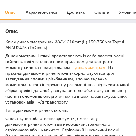
Опис
Характеристики
Доставка
Оплата
Умови п
Опис
Ключ динамометричний 3/4"x1210mm(L) 150-750Nm Toptul
ANAU2475 (Тайвань)
Динамометричні ключі представляють із себе вдосконалені
гайкові ключі з встановленим приладом для контролю
моменту сили та її вимірювачем –
динамометром
. На
практиці динамометричні ключі використовуються для
затягування сполук з різьбленням, з точно заданим
моментом. такого інструменту різноманітно - від високоточної
збірки вузлів і деталей двигуна авто до обслуговування спец.
частин і елементів енергетичних та інших навантажувальних
установок авіа і ж/д транспорту.
Типи динамометричних ключів:
Спочатку потрібно точно зрозуміти, якого типу
динамометричний ключ вам необхідний: граничного,
стрілочного або шкального. Стрілочний і шкальний ключі
будуть ефективні, якщо необхідно візуально контролювати