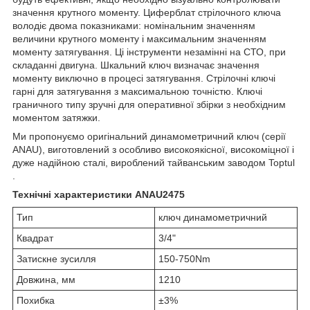
значення крутного моменту. Циферблат стрілочного ключа
володіє двома показниками: номінальним значенням
величини крутного моменту і максимальним значенням
моменту затягування. Ці інструменти незамінні на СТО, при
складанні двигуна. Шкальний ключ визначає значення
моменту виключно в процесі затягування. Стрілочні ключі
гарні для затягування з максимальною точністю. Ключі
граничного типу зручні для оперативної збірки з необхідним
моментом затяжки.
Ми пропонуємо оригінальний динамометричний ключ (серії
ANAU), виготовлений з особливо високоякісної, високоміцної і
дуже надійною сталі, вироблений тайванським заводом Toptul
.
Технічні характеристики ANAU2475
Тип
ключ динамометричний
Квадрат
3/4"
Затискне зусилля
150-750Nm
Довжина, мм
1210
Похибка
±3%