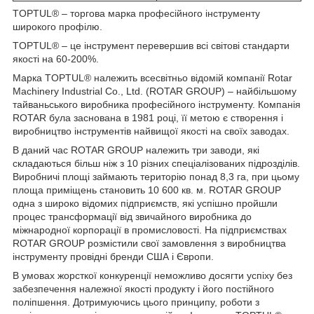
TOPTUL® – торгова марка професійного інструменту
широкого профілю.
TOPTUL® – це інструмент перевершив всі світові стандарти
якості на 60-200%.
Марка TOPTUL® належить всесвітньо відомій компанії Rotar
Machinery Industrial Co., Ltd. (ROTAR GROUP) – найбільшому
тайваньського виробника професійного інструменту. Компанія
ROTAR була заснована в 1981 році, її метою є створення і
виробництво інструментів найвищої якості на своїх заводах.
В даний час ROTAR GROUP належить три заводи, які
складаються більш ніж з 10 різних спеціалізованих підрозділів.
Виробничі площі займають територію понад 8,3 га, при цьому
площа приміщень становить 10 600 кв. м. ROTAR GROUP
одна з широко відомих підприємств, які успішно пройшли
процес трансформації від звичайного виробника до
міжнародної корпорації в промисловості. На підприємствах
ROTAR GROUP розмістили свої замовлення з виробництва
інструменту провідні бренди США і Європи.
В умовах жорсткої конкуренції неможливо досягти успіху без
забезпечення належної якості продукту і його постійного
поліпшення. Дотримуючись цього принципу, роботи з