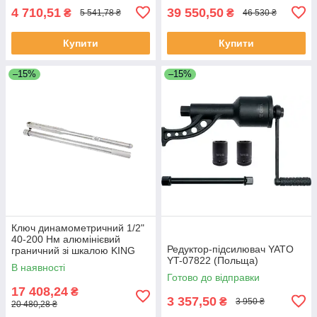
4 710,51
39 550,50
₴
₴
5 541,78 ₴
46 530 ₴
Купити
Купити
–15%
–15%
Ключ динамометричний 1/2"
40-200 Нм алюмінієвий
Редуктор-підсилювач YATO
граничний зі шкалою KING
YT-07822 (Польща)
TONY 3445G-1FB (Тайвань)
В наявності
Готово до відправки
17 408,24
₴
3 357,50
₴
3 950 ₴
20 480,28 ₴