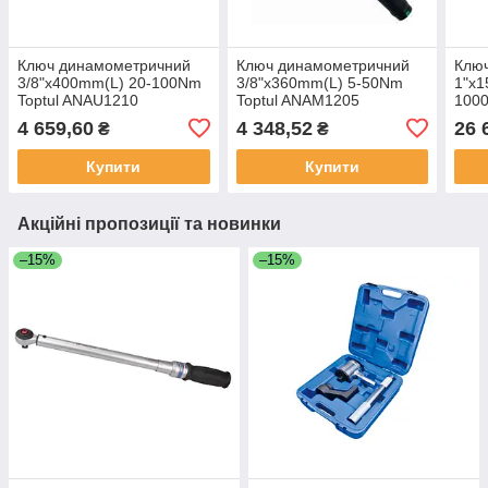
Ключ динамометричний
Ключ динамометричний
Клю
3/8"x400mm(L) 20-100Nm
3/8"x360mm(L) 5-50Nm
1"x1
Toptul ANAU1210
Toptul ANAM1205
100
(Тайвань)
(Тайвань)
ANA
4 659,60
4 348,52
26 
₴
₴
Купити
Купити
Акційні пропозиції та новинки
–15%
–15%