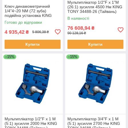
Мультиплікатор 1/2"F x 1"M
Ключ динамометричний
(26:1) зусилля 4500 Нм KING
1/4"4~20 NM (72 зуба)
TONY 34488-26 (Тайвань)
подвійна установка KING
В наявності
TONY 3426A-2DG (Тайвань)
Готово до відправки
76 608,94
₴
4 935,42
₴
5 806,38 ₴
90 128,16 ₴
Купити
Купити
–15%
–15%
Мультиплікатор 1/2"F x 1 M
Мультиплікатор 3/4"F x 1 M
(5:1) зусилля 2000 Нм KING
(5:1) зусилля 2700 Нм KING
TONY 34488 (Тайвань)
TONY 34688 (Тайвань)