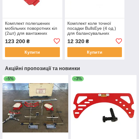
Комплект полегшених
Комплект коле точної
мобільних поворотних кіл
посадки BullsEye (4 од.)
(2шт) для вантажних
для балансувальних
автомоб. і автобусів
стендів HUNTER 20-2757-
123 200
12 320
₴
₴
HUNTER 20-3271-1 (США
1(США)
Купити
Купити
Акційні пропозиції та новинки
–5%
–3%