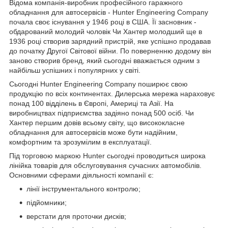
Відома компанія-виробник професійного гаражного
обладнання для автосервісів - Hunter Engineering Company
почала своє існування у 1946 році в США. Її засновник -
обдарований молодий чоловік Чи Хантер молодший ще в
1936 році створив зарядний пристрій, яке успішно продавав
до початку Другої Світової війни. По поверненню додому він
заново створив бренд, який сьогодні вважається одним з
найбільш успішних і популярних у світі.
Сьогодні Hunter Engineering Company поширює свою
продукцію по всіх континентах. Дилерська мережа нараховує
понад 100 відділень в Європі, Америці та Азії. На
виробництвах підприємства задіяно понад 500 осіб. Чи
Хантер першим довів всьому світу, що висококласне
обладнання для автосервісів може бути надійним,
комфортним та зрозумілим в експлуатації.
Під торговою маркою Hunter сьогодні проводиться широка
лінійка товарів для обслуговування сучасних автомобілів.
Основними сферами діяльності компанії є:
лінії інструментального контролю;
підйомники;
верстати для проточки дисків;