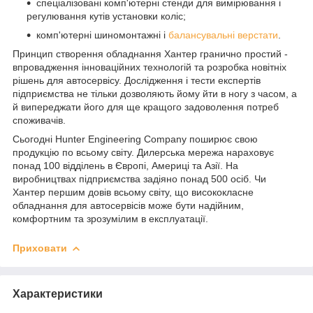
спеціалізовані комп'ютерні стенди для вимірювання і
регулювання кутів установки коліс;
комп'ютерні шиномонтажні і
балансувальні верстати
.
Принцип створення обладнання Хантер гранично простий -
впровадження інноваційних технологій та розробка новітніх
рішень для автосервісу. Дослідження і тести експертів
підприємства не тільки дозволяють йому йти в ногу з часом, а
й випереджати його для ще кращого задоволення потреб
споживачів.
Сьогодні Hunter Engineering Company поширює свою
продукцію по всьому світу. Дилерська мережа нараховує
понад 100 відділень в Європі, Америці та Азії. На
виробництвах підприємства задіяно понад 500 осіб. Чи
Хантер першим довів всьому світу, що висококласне
обладнання для автосервісів може бути надійним,
комфортним та зрозумілим в експлуатації.
Приховати
Характеристики