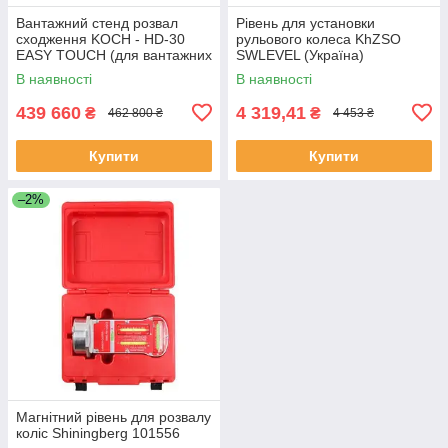
Вантажний стенд розвал
Рівень для установки
сходження KOCH - HD-30
рульового колеса KhZSO
EASY TOUCH (для вантажних
SWLEVEL (Україна)
авто, TIR) Німеччина
В наявності
В наявності
439 660
4 319,41
₴
₴
462 800 ₴
4 453 ₴
Купити
Купити
–2%
Магнітний рівень для розвалу
коліс Shiningberg 101556