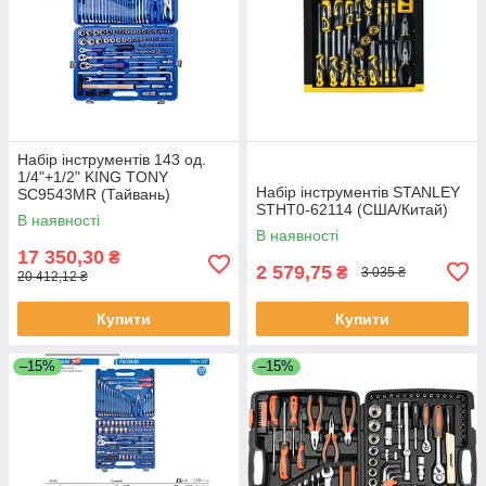
Набір інструментів 143 од.
1/4"+1/2" KING TONY
Набір інструментів STANLEY
SC9543MR (Тайвань)
STHT0-62114 (США/Китай)
В наявності
В наявності
17 350,30
₴
2 579,75
₴
3 035 ₴
20 412,12 ₴
Купити
Купити
–15%
–15%