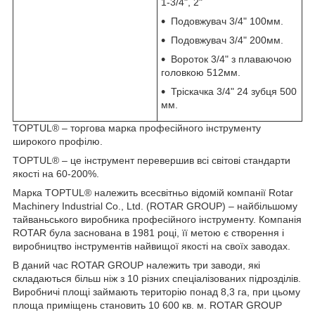
1-3/4", 2"
Подовжувач 3/4" 100мм.
Подовжувач 3/4" 200мм.
Вороток 3/4" з плаваючою
головкою 512мм.
Тріскачка 3/4" 24 зубця 500
мм.
TOPTUL® – торгова марка професійного інструменту
широкого профілю.
TOPTUL® – це інструмент перевершив всі світові стандарти
якості на 60-200%.
Марка TOPTUL® належить всесвітньо відомій компанії Rotar
Machinery Industrial Co., Ltd. (ROTAR GROUP) – найбільшому
тайваньського виробника професійного інструменту. Компанія
ROTAR була заснована в 1981 році, її метою є створення і
виробництво інструментів найвищої якості на своїх заводах.
В даний час ROTAR GROUP належить три заводи, які
складаються більш ніж з 10 різних спеціалізованих підрозділів.
Виробничі площі займають територію понад 8,3 га, при цьому
площа приміщень становить 10 600 кв. м. ROTAR GROUP