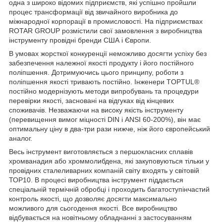
одна з широко відомих підприємств, які успішно пройшли
процес трансформації від звичайного виробника до
міжнародної корпорації в промисловості. На підприємствах
ROTAR GROUP розмістили свої замовлення з виробництва
інструменту провідні бренди США і Європи.
В умовах жорсткої конкуренції неможливо досягти успіху без
забезпечення належної якості продукту і його постійного
поліпшення. Дотримуючись цього принципу, роботи з
поліпшення якості тривають постійно. Інженери TOPTUL®
постійно модернізують методи випробувань та процедури
перевірки якості, засновані на відгуках від кінцевих
споживачів. Незважаючи на високу якість інструменту
(перевищення вимог міцності DIN і ANSI 60-200%), він має
оптимальну ціну в два-три рази нижче, ніж його європейський
аналог.
Весь інструмент виготовляється з першокласних сплавів
хромванадия або хроммолибдена, які закуповуються тільки у
провідних сталеливарних компаній світу входять у світовій
ТОР10. В процесі виробництва інструмент піддається
спеціальній термічній обробці і проходить багатоступінчастий
контроль якості, що дозволяє досягти максимально
можливого для сьогодення якості. Все виробництво
відбувається на новітньому обладнанні з застосуванням