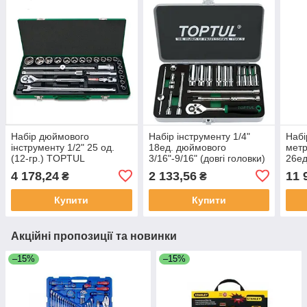
Набір дюймового
Набір інструменту 1/4"
Набі
інструменту 1/2" 25 од.
18ед. дюймового
метр
(12-гр.) TOPTUL
3/16"-9/16" (довгі головки)
26ед
GCAD2514 (Тайвань)
Toptul GCAD1813
Topt
4 178,24
2 133,56
11 
₴
₴
(Тайвань)
(Тай
Купити
Купити
Акційні пропозиції та новинки
–15%
–15%