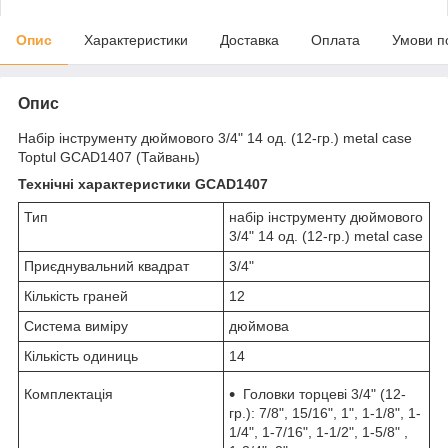
Опис
Характеристики
Доставка
Оплата
Умови п
Опис
Набір інструменту дюймового 3/4" 14 од. (12-гр.) metal case
Toptul GCAD1407 (Тайвань)
Технічні характеристики GCAD1407
Тип
набір інструменту дюймового
3/4" 14 од. (12-гр.) metal case
Приєднувальний квадрат
3/4"
Кількість граней
12
Система виміру
дюймова
Кількість одиниць
14
Комплектація
Головки торцеві 3/4" (12-
гр.): 7/8", 15/16", 1", 1-1/8", 1-
1/4", 1-7/16", 1-1/2", 1-5/8" ,