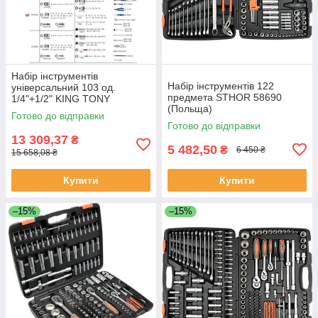
Набір інструментів
Набір інструментів 122
універсальний 103 од.
предмета STHOR 58690
1/4"+1/2" KING TONY
(Польща)
7503MR (Тайвань)
Готово до відправки
Готово до відправки
13 309,37
₴
5 482,50
₴
6 450 ₴
15 658,08 ₴
Купити
Купити
–15%
–15%