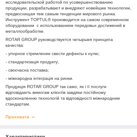
исследовательской работой по усовершенствованию
продукции, разрабатывают и внедряют новейшие технологии,
предвосхищая тем самым тенденции мирового рынка.
Инструмент TOPTUL® производится на самом современном
оборудовании с использованием передовых достижений в
металлообработке.
ROTAR GROUP руководствуется четырьмя принципа
качества:
- упорное стремление свести дефекты к нулю;
- стандартизація продукту;
- своєчасна поставка;
- міжнародна інтеграція на ринки.
Продукція ROTAR GROUP так само, як і її послуги
відповідають вимогам клієнтів завдяки постійному
вдосконаленню технологій та відповідності міжнародним
стандартам.
Приховати
Характеристики