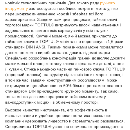
новітніх технологічних прийомів. Для всього ряду
ручного
інструменту
застосовується особливе покриття металу, яке
перешкоджає виникненню корозії і зберігає всі його
характеристики. Завдяки всім цим процесам, гайкові ключі
торгової марки TOPTUL® витримують високі навантаження і
задовольняють вимоги всіх користувачів у всіх галузях
промисловості. Крутний момент, який можна прикласти до
гайковим ключем TOPTUL® мінімально перевищує в 1,6 рази
стандарти DIN і ANSI. Такими показниками може похвалитися
далеко не кожен виробник навіть досить відомої марки.
Спеціально розроблена конфігурація граней дозволяє досягти
максимальної площі контакту ключа з флангами деталі, а не з
її кутами. Стінка накидною частини гайкового ключа TOPTUL®
(торцевий головки), на відміну від ключів інших марок, тонка, і
в той же час, завдяки конструктивним особливостям, може
витримувати щонайменше на 60% більше регламентованого
стандартом DIN прикладеного крутного моменту. Так само,
тонка стінка дозволяє працювати гайковим ключем у
важкодоступних місцях і в обмеженому просторі.
Высокое качество инструмента, его эффективность в
использовании и удобная ценовая политика позволяют
компании удерживать лидерство и стремительно развиваться.
Специалисты TOPTUL® успешно совмещают производство с