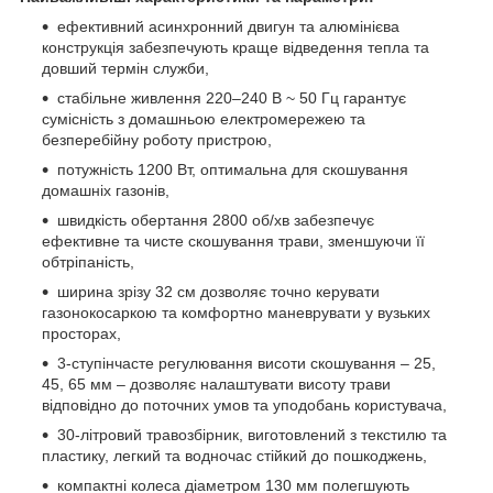
ефективний асинхронний двигун та алюмінієва
конструкція забезпечують краще відведення тепла та
довший термін служби,
стабільне живлення 220–240 В ~ 50 Гц гарантує
сумісність з домашньою електромережею та
безперебійну роботу пристрою,
потужність 1200 Вт, оптимальна для скошування
домашніх газонів,
швидкість обертання 2800 об/хв забезпечує
ефективне та чисте скошування трави, зменшуючи її
обтріпаність,
ширина зрізу 32 см дозволяє точно керувати
газонокосаркою та комфортно маневрувати у вузьких
просторах,
3-ступінчасте регулювання висоти скошування – 25,
45, 65 мм – дозволяє налаштувати висоту трави
відповідно до поточних умов та уподобань користувача,
30-літровий травозбірник, виготовлений з текстилю та
пластику, легкий та водночас стійкий до пошкоджень,
компактні колеса діаметром 130 мм полегшують