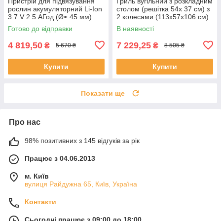
Пристрій для підвязування
Гриль вугільний з розкладним
рослин акумуляторний Li-Ion
столом (решітка 54х 37 см) з
3.7 V 2.5 АГод (Ø≤ 45 мм)
2 колесами (113х57х106 см)
Yato YT-87040
LUND 99927
Готово до відправки
В наявності
4 819,50
7 229,25
₴
₴
5 670 ₴
8 505 ₴
Купити
Купити
Показати ще
Про нас
98% позитивних з 145 відгуків за рік
Працює з 04.06.2013
м. Київ
вулиця Райдужна 65, Київ, Україна
Контакти
Сьогодні працює з 09:00 до 18:00