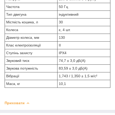
Частота
50 Гц
Тип двигуна
індуктивний
Місткість кошика, л
30
Колеса
є, 4 шт.
Діаметр колеса, мм
130
Клас електроізоляції
ІІ
Ступінь захисту
IPX4
Звуковий тиск
74,7 ± 3,0 дБ(А)
Звукова потужність
83,59 ± 3,0 дБ(А)
Вібрації
1,743 / 1,350 ± 1,5 м/с²
Маса, кг
10,1
Приховати