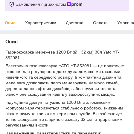
Замовлення під захистом
Опис
Характеристики
Доставка
Оплата
Умови п
Опис
Газонокосарка мережева 1200 Вт (Ø= 32 см) 30л Yato YT-
852081
Електрична газонокосарка YATO YT-852081 — це практичне
рішення для регулярного догляду за домашніми газонами
невеликого та середнього розміру. Її компактний дизайн та
мала вага дозволяють легко маневрувати навколо клумб,
дерев та ландшафтних дизайнів, забезпечуючи точне та
рівномірне скошування навіть у важкодоступних місцях.
Індукційний двигун потужністю 1200 Вт з алюмінієвим
корпусом характеризується стабільною роботою, зниженим
рівнем шуму та тривалим терміном служби. Він забезпечує
точне скошування з шириною захвату 32 см та трирівневим
регулюванням висоти.
Найважливіші характеристики та параметри: