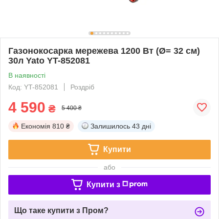
Газонокосарка мережева 1200 Вт (Ø= 32 см)
30л Yato YT-852081
В наявності
Код: YT-852081
Роздріб
4 590
₴
5 400 ₴
Економія
810 ₴
Залишилось
43 дні
Купити
або
Купити з
Що таке купити з Пром?