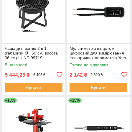
Чаша для вогню 2 в 1
Мультиметр з пінцетом
(габарити Ø= 50 см/ висота
цифровий для вимірювання
36 см) LUND 99719
електричних параметрів Yato
YT-73074
В наявності
Готово до відправки
5 444,25
2 142
₴
₴
6 405 ₴
2 520 ₴
Купити
Купити
–15%
–15%