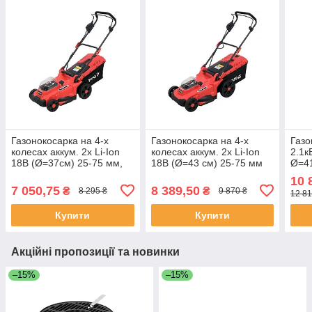
Газонокосарка на 4-х
Газонокосарка на 4-х
Газо
колесах аккум. 2х Li-Ion
колесах аккум. 2х Li-Ion
2.1к
18В (Ø=37см) 25-75 мм,
18В (Ø=43 см) 25-75 мм
Ø=41
35л (без акумулятора і
(50 л) (без аккум і ЗП) Yato
Yato
10 
зарядного пристрою) Yato
YT-85225
7 050,75
8 389,50
₴
₴
8 295 ₴
9 870 ₴
12 81
YT-85223
Купити
Купити
Акційні пропозиції та новинки
–15%
–15%