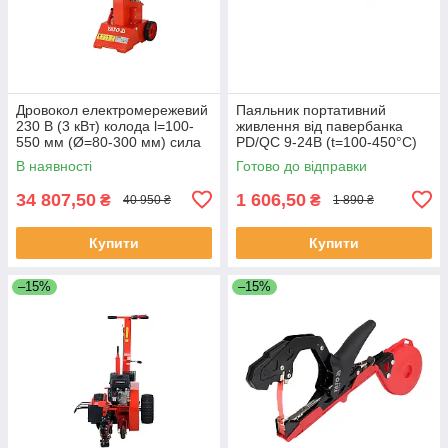
Дровокол електромережевий
Паяльник портативний
230 В (3 кВт) колода l=100-
живлення від павербанка
550 мм (Ø=80-300 мм) сила
PD/QC 9-24В (t=100-450°С)
натиску 8 т Yato YT-79955
накінечник Т12 Yato YT-
В наявності
Готово до відправки
82488
34 807,50
1 606,50
₴
₴
40 950 ₴
1 890 ₴
Купити
Купити
–15%
–15%