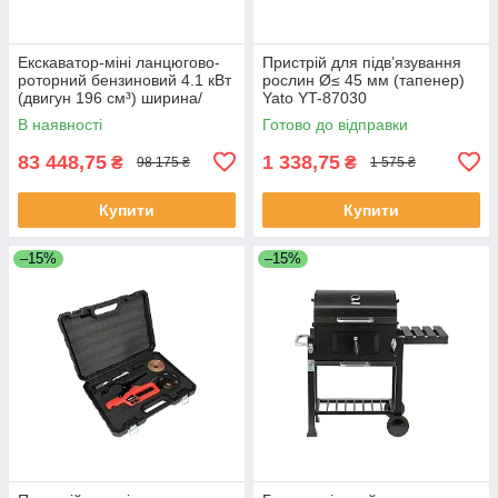
Екскаватор-міні ланцюгово-
Пристрій для підв’язування
роторний бензиновий 4.1 кВт
рослин Ø≤ 45 мм (тапенер)
(двигун 196 см³) ширина/
Yato YT-87030
глибина 10/ 45 см Yato YT-
В наявності
Готово до відправки
86139
83 448,75
1 338,75
₴
₴
98 175 ₴
1 575 ₴
Купити
Купити
–15%
–15%