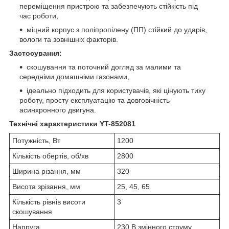
переміщення пристрою та забезпечують стійкість під
час роботи,
міцний корпус з поліпропілену (ПП) стійкий до ударів,
вологи та зовнішніх факторів.
Застосування:
скошування та поточний догляд за малими та
середніми домашніми газонами,
ідеально підходить для користувачів, які цінують тиху
роботу, просту експлуатацію та довговічність
асинхронного двигуна.
Технічні характеристики YT-852081
Потужність, Вт
1200
Кількість обертів, об/хв
2800
Ширина різання, мм
320
Висота зрізання, мм
25, 45, 65
Кількість рівнів висоти
3
скошування
Напруга
230 В змінного струму