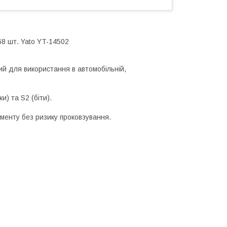
68 шт. Yato YT-14502
ий для використання в автомобільній,
и) та S2 (біти).
менту без ризику проковзування.