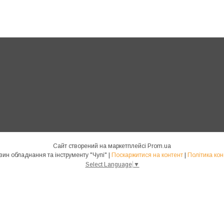
Сайт створений на маркетплейсі
Prom.ua
Інтернет магазин обладнання та інструменту "Чупі" |
Поскаржитися на контент
|
Політика кон
Select Language
▼