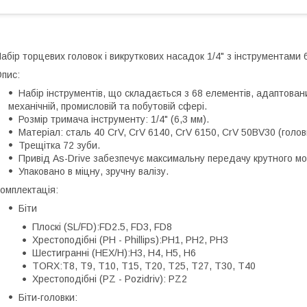
абір торцевих головок і викруткових насадок 1/4" з інструментами 
пис:
Набір інструментів, що складається з 68 елементів, адаптован
механічній, промисловій та побутовій сфері.
Розмір тримача інструменту: 1/4" (6,3 мм).
Матеріал: сталь 40 CrV, CrV 6140, CrV 6150, CrV 50BV30 (головк
Трещітка 72 зуби.
Привід As-Drive забезпечує максимальну передачу крутного мо
Упаковано в міцну, зручну валізу.
омплектація:
Біти
Плоскі (SL/FD):FD2.5, FD3, FD8
Хрестоподібні (PH - Phillips):PH1, PH2, PH3
Шестигранні (HEX/H):H3, H4, H5, H6
TORX:T8, T9, T10, T15, T20, T25, T27, T30, T40
Хрестоподібні (PZ - Pozidriv): PZ2
Біти-головки: