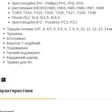
Хрестоподібні (PH - Phillips):PH1, PH2, PH3
Шестигранні (HEX/H):HW3, HW4, HW5, HW6, HW7, HW8
TORX:TX10, TX15, TX20, TX25, TX27, TX30, TX40
Плоскі (SL): SL4, SL5.5, SL6.5
Хрестоподібні (PZ - Pozidriv): PZ1, PZ2
Торцеві головки 1/4": 4, 4.5, 5, 5.5, 6, 7, 8, 9, 10, 11, 12, 13, 14 
Тріскачка .
Бітотримач.
Вороток Т-подібний.
Подовжувачі.
Гнучкий подовжувач.
Карданний шарнір.
Тримач для біт.
арактеристики
Основні