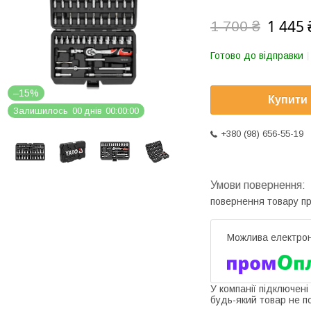
1 445 
1 700 ₴
Готово до відправки
–15%
Купити
Залишилось
0
0
днів
0
0
0
0
0
0
+380 (98) 656-55-19
повернення товару п
У компанії підключені
будь-який товар не п