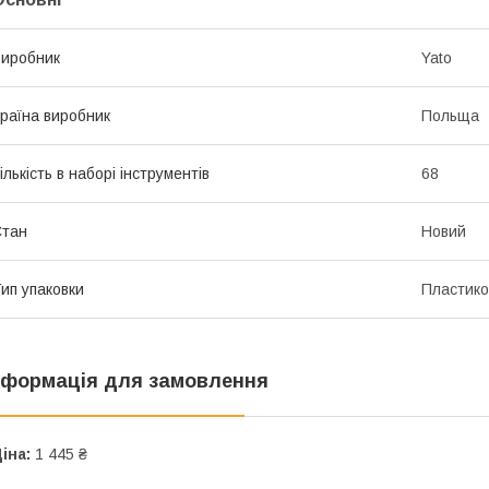
иробник
Yato
раїна виробник
Польща
ількість в наборі інструментів
68
Стан
Новий
ип упаковки
Пластико
нформація для замовлення
іна:
1 445 ₴