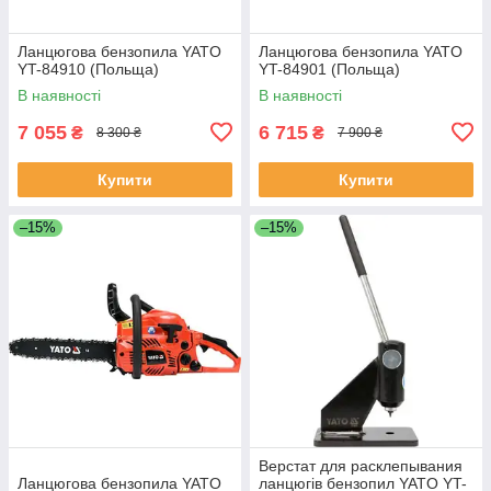
Ланцюгова бензопила YATO
Ланцюгова бензопила YATO
YT-84910 (Польща)
YT-84901 (Польща)
В наявності
В наявності
7 055
6 715
₴
₴
8 300 ₴
7 900 ₴
Купити
Купити
–15%
–15%
Верстат для расклепывания
Ланцюгова бензопила YATO
ланцюгів бензопил YATO YT-