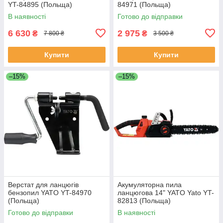
YT-84895 (Польща)
84971 (Польща)
В наявності
Готово до відправки
6 630
2 975
₴
₴
7 800 ₴
3 500 ₴
Купити
Купити
–15%
–15%
Верстат для ланцюгів
Акумуляторна пила
бензопил YATO YT-84970
ланцюгова 14" YATO Yato YT-
(Польща)
82813 (Польща)
Готово до відправки
В наявності