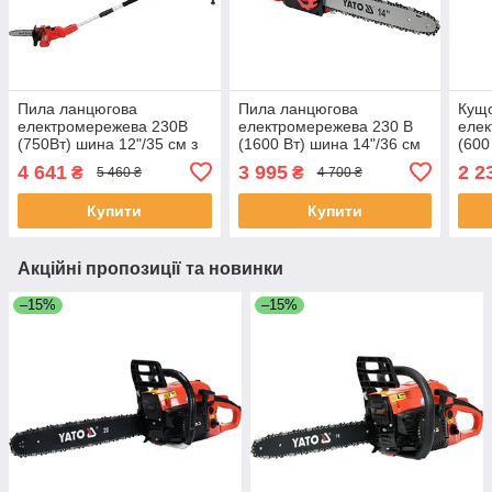
Пила ланцюгова
Пила ланцюгова
Кущо
електромережева 230В
електромережева 230 В
елек
(750Вт) шина 12"/35 см з
(1600 Вт) шина 14"/36 см
(600
телескоп. штангою l=110-
Yato YT-84868
гіло
4 641
3 995
2 2
₴
₴
5 460 ₴
4 700 ₴
170см Yato YT-84877
16 м
(Польща)
Купити
Купити
Акційні пропозиції та новинки
–15%
–15%