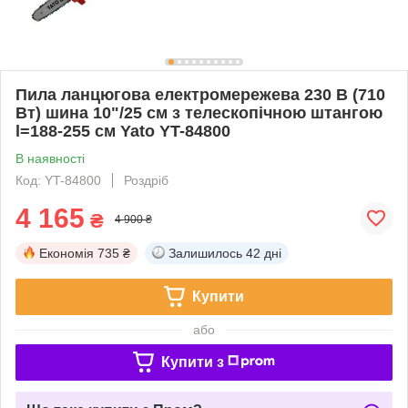
Пила ланцюгова електромережева 230 В (710
Вт) шина 10"/25 см з телескопічною штангою
l=188-255 см Yato YT-84800
В наявності
Код: YT-84800
Роздріб
4 165
₴
4 900 ₴
Економія
735 ₴
Залишилось
42 дні
Купити
або
Купити з