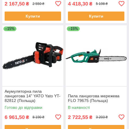
2 167,50
4 418,30
₴
₴
2 550 ₴
5 198 ₴
Купити
Купити
–15%
–15%
Акумуляторна пила
ланцюгова 14" YATO Yato YT-
Пила ланцюгова мережева
82812 (Польща)
FLO 79675 (Польща)
Готово до відправки
В наявності
6 961,50
2 722,55
₴
₴
8 190 ₴
3 203 ₴