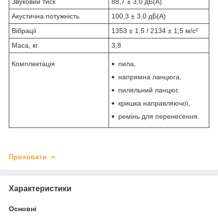
Звуковий тиск
88,7 ± 3,0 дБ(А)
Акустична потужність
100,3 ± 3,0 дБ(А)
Вібрації
1353 ± 1,5 / 2134 ± 1,5 м/с²
Маса, кг
3,8
Комплектація
пила,
напрямна ланцюга,
пиляльний ланцюг,
кришка направляючої,
ремінь для перенесення.
Приховати
Характеристики
Основні