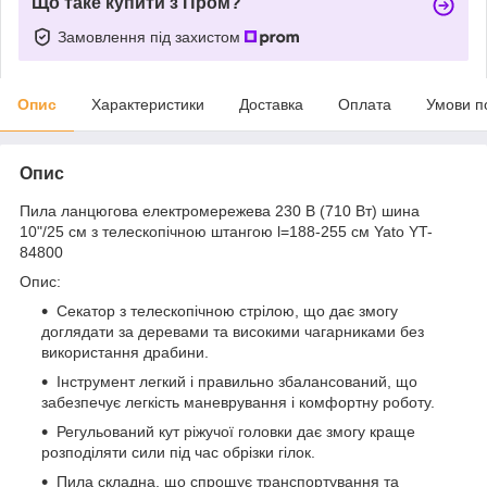
Що таке купити з Пром?
Замовлення під захистом
Опис
Характеристики
Доставка
Оплата
Умови п
Опис
Пила ланцюгова електромережева 230 В (710 Вт) шина
10"/25 см з телескопічною штангою l=188-255 см Yato YT-
84800
Опис:
Секатор з телескопічною стрілою, що дає змогу
доглядати за деревами та високими чагарниками без
використання драбини.
Інструмент легкий і правильно збалансований, що
забезпечує легкість маневрування і комфортну роботу.
Регульований кут ріжучої головки дає змогу краще
розподіляти сили під час обрізки гілок.
Пила складна, що спрощує транспортування та