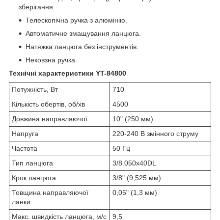
зберігання.
Телескопічна ручка з алюмінію.
Автоматичне змащування ланцюга.
Натяжка ланцюга без інструментів.
Нековзна ручка.
Технічні характеристики YT-84800
Потужність, Вт
710
Кількість обертів, об/хв
4500
Довжина направляючої
10" (250 мм)
Напруга
220-240 В змінного струму
Частота
50 Гц
Тип ланцюга
3/8.050x40DL
Крок ланцюга
3/8" (9,525 мм)
Товщина направляючої
0,05" (1,3 мм)
ланки
Макс. швидкість ланцюга, м/с
9,5