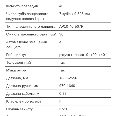
Кількість осередків
40
Число зубів ланцюгового
7 зубів х 9,525 мм
ведучого колеса і крок
Тип направляючого ланцюга
AP10-40-507P
Ємність масляного бака, см³
90
Автоматичне змащення
є
ланцюга
Робочий кут
ріжуча головка: 0, +20, +40 ˚
Телескопічний
так
М'яка ручка
так
Довжина, мм
1880-2550
Довжина ручки, мм
970-1640
Довжина кабелю, м
0,35
Клас електроізоляції
II
Ступінь захисту
IP20