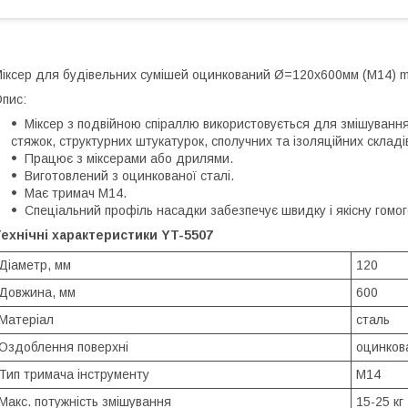
іксер для будівельних сумішей оцинкований Ø=120х600мм (М14) ma
пис:
Міксер з подвійною спіраллю використовується для змішування
стяжок, структурних штукатурок, сполучних та ізоляційних складі
Працює з міксерами або дрилями.
Виготовлений з оцинкованої сталі.
Має тримач М14.
Спеціальний профіль насадки забезпечує швидку і якісну гомог
ехнічні характеристики YT-5507
Діаметр, мм
120
Довжина, мм
600
Матеріал
сталь
Оздоблення поверхні
оцинков
Тип тримача інструменту
М14
Макс. потужність змішування
15-25 кг