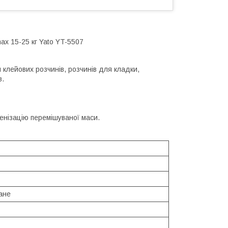
x 15-25 кг Yato YT-5507
 клейових розчинів, розчинів для кладки,
в.
енізацію перемішуваної маси.
ане