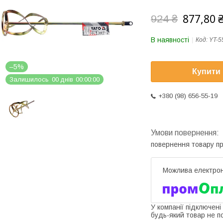
877,80 
924 ₴
В наявності
Код:
YT-5
–5%
Купити
Залишилось
0
0
днів
0
0
0
0
0
0
+380 (98) 656-55-19
повернення товару п
У компанії підключені
будь-який товар не п