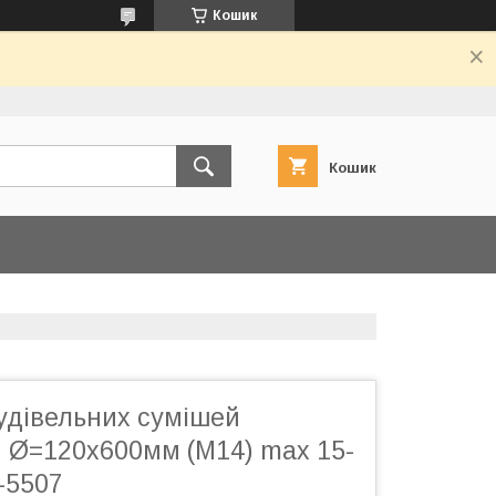
Кошик
Кошик
удівельних сумішей
 Ø=120х600мм (М14) max 15-
T-5507