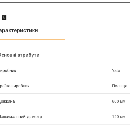
арактеристики
Основні атрибути
иробник
Yato
раїна виробник
Польща
Довжина
600 мм
аксимальний діаметр
120 мм