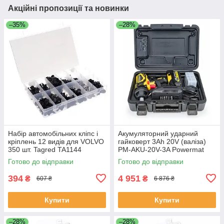
Акційні пропозиції та новинки
–35%
–28%
Набір автомобільних кліпс і
Акумуляторний ударний
кріплень 12 видів для VOLVO
гайковерт 3Ah 20V (валіза)
350 шт. Tagred TA1144
PM-AKU-20V-3A Powermat
PM0679
Готово до відправки
Готово до відправки
394
4 951
₴
₴
607 ₴
6 876 ₴
Купити
Купити
–28%
–28%