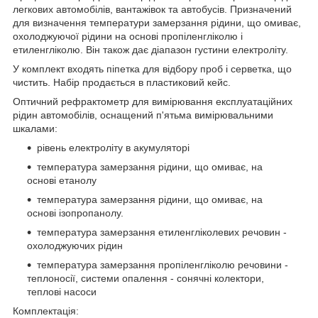
легкових автомобілів, вантажівок та автобусів. Призначений
для визначення температури замерзання рідини, що омиває,
охолоджуючої рідини на основі пропіленгліколю і
етиленгліколю. Він також дає діапазон густини електроліту.
У комплект входять піпетка для відбору проб і серветка, що
чистить. Набір продається в пластиковий кейс.
Оптичний рефрактометр для вимірювання експлуатаційних
рідин автомобілів, оснащений п'ятьма вимірювальними
шкалами:
рівень електроліту в акумуляторі
температура замерзання рідини, що омиває, на
основі етанолу
температура замерзання рідини, що омиває, на
основі ізопропанолу.
температура замерзання етиленгліколевих речовин -
охолоджуючих рідин
температура замерзання пропіленгліколю речовини -
теплоносії, системи опалення - сонячні колектори,
теплові насоси
Комплектація: