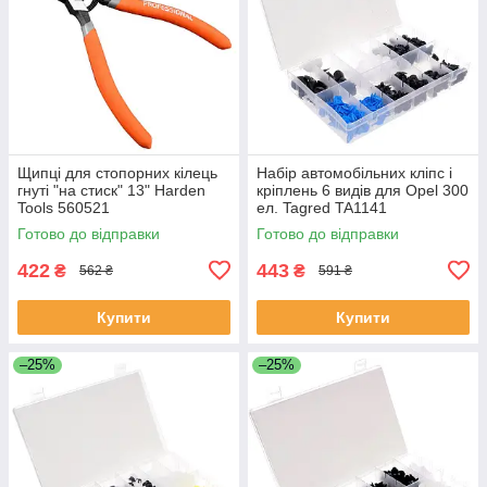
Щипці для стопорних кілець
Набір автомобільних кліпс і
гнуті "на стиск" 13" Harden
кріплень 6 видів для Opel 300
Tools 560521
ел. Tagred TA1141
Готово до відправки
Готово до відправки
422
443
₴
₴
562 ₴
591 ₴
Купити
Купити
–25%
–25%