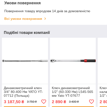
Умови повернення
Повернення товару впродовж 14 днів за домовленістю
Всі умови повернення
Подібні товари компанії
Динамометричний ключ
Ключ динамометричний
Ключ
3/4" 80-400 Нм YATO YT-
1/2" (60-330 Нм) L545-565
нала
07712 (Польща)
мм Yato YT-07677
1/2"
Yato
3 187,50
2 890
2 8
₴
₴
3 750 ₴
3 400 ₴