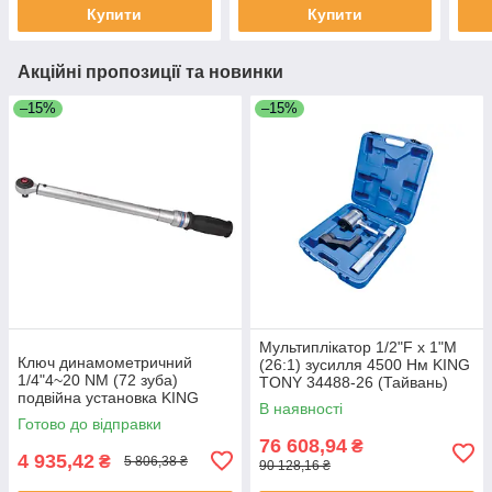
Купити
Купити
Акційні пропозиції та новинки
–15%
–15%
Мультиплікатор 1/2"F x 1"M
Ключ динамометричний
(26:1) зусилля 4500 Нм KING
1/4"4~20 NM (72 зуба)
TONY 34488-26 (Тайвань)
подвійна установка KING
В наявності
TONY 3426A-2DG (Тайвань)
Готово до відправки
76 608,94
₴
4 935,42
₴
5 806,38 ₴
90 128,16 ₴