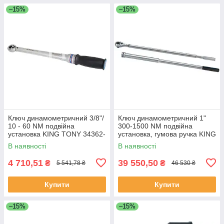
–15%
–15%
Ключ динамометричний 3/8"/
Ключ динамометричний 1"
10 - 60 NM подвійна
300-1500 NM подвійна
установка KING TONY 34362-
установка, гумова ручка KING
3DG (Тайвань)
TONY 34862-2DG (Тайвань)
В наявності
В наявності
4 710,51
39 550,50
₴
₴
5 541,78 ₴
46 530 ₴
Купити
Купити
–15%
–15%