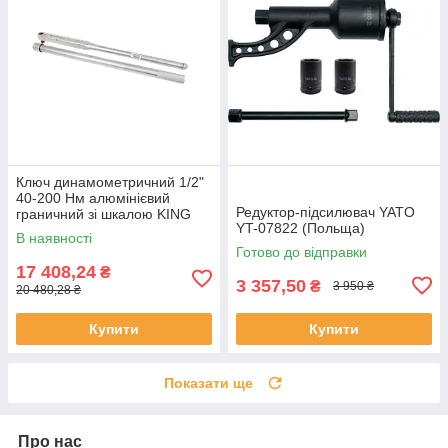
Ключ динамометричний 1/2"
40-200 Нм алюмінієвий
Редуктор-підсилювач YATO
граничний зі шкалою KING
YT-07822 (Польща)
TONY 3445G-1FB (Тайвань)
В наявності
Готово до відправки
17 408,24
₴
3 357,50
₴
3 950 ₴
20 480,28 ₴
Купити
Купити
Показати ще
Про нас