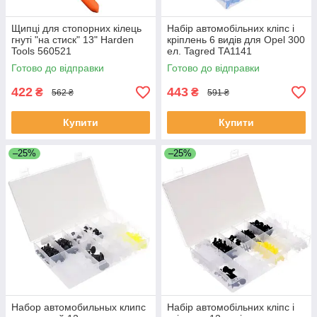
Щипці для стопорних кілець
Набір автомобільних кліпс і
гнуті "на стиск" 13" Harden
кріплень 6 видів для Opel 300
Tools 560521
ел. Tagred TA1141
Готово до відправки
Готово до відправки
422
443
₴
₴
562 ₴
591 ₴
Купити
Купити
–25%
–25%
Набор автомобильных клипс
Набір автомобільних кліпс і