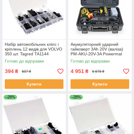
Набір автомобільних кліпс і
Акумуляторний ударний
кріплень 12 видів для VOLVO
гайковерт 3Ah 20V (валіза)
350 шт. Tagred TA1144
PM-AKU-20V-3A Powermat
PM0679
Готово до відправки
Готово до відправки
394
4 951
₴
₴
607 ₴
6 876 ₴
Купити
Купити
–28%
–28%