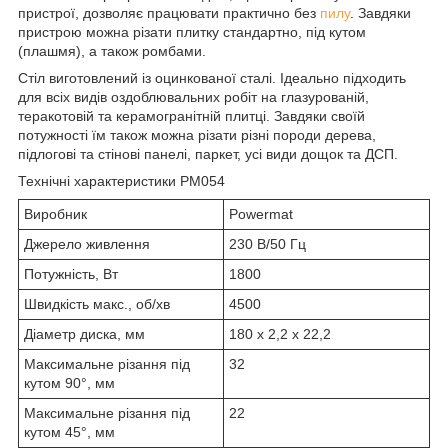
пристрої, дозволяє працювати практично без
пилу
. Завдяки
пристрою можна різати плитку стандартно, під кутом
(плашмя), а також ромбами.
Стіл виготовлений із оцинкованої сталі. Ідеально підходить
для всіх видів оздоблювальних робіт на глазурованій,
теракотовій та керамогранітній плитці. Завдяки своїй
потужності їм також можна різати різні породи дерева,
підлогові та стінові панелі, паркет, усі види дощок та ДСП.
Технічні характеристики PM054
Виробник
Powermat
Джерело живлення
230 В/50 Гц
Потужність, Вт
1800
Швидкість макс., об/хв
4500
Діаметр диска, мм
180 х 2,2 х 22,2
Максимальне різання під
32
кутом 90°, мм
Максимальне різання під
22
кутом 45°, мм