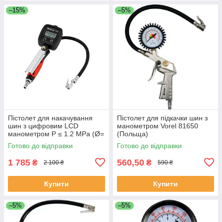
–15%
–5%
Пістолет для накачування
Пістолет для підкачки шин з
шин з цифровим LCD
манометром Vorel 81650
манометром P ≤ 1.2 MPa (Ø=
(Польща)
1/4") Yato YT-23705
Готово до відправки
Готово до відправки
1 785
560,50
₴
₴
2 100 ₴
590 ₴
Купити
Купити
–5%
–5%