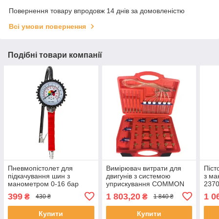
Повернення товару впродовж 14 днів за домовленістю
Всі умови повернення
Подібні товари компанії
Пневмопістолет для
Вимірювач витрати для
Піст
підкачування шин з
двигунів з системою
з ма
манометром 0-16 бар
уприскування COMMON
2370
Vorfal V01129
RAIL ShiningBerg 1-A1074
399
1 803,20
1 0
₴
₴
430 ₴
1 840 ₴
Купити
Купити