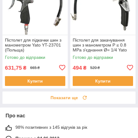
Пістолет для підкачки шин з
Пістолет для закачування
манометром Yato YT-23701
шин з манометром P ≤ 0.8
(Польща)
MPa з'єднання Ø= 1/4 Yato
YT-2370 (Польща)
Готово до відправки
Готово до відправки
631,75
494
₴
₴
665 ₴
520 ₴
Купити
Купити
Показати ще
Про нас
98% позитивних з 145 відгуків за рік