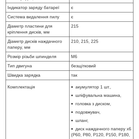
Індикатор заряду батареї
є
Система видалення пилу
є
Діаметр пластини для
215
кріплення дисків, мм
Діаметр дисків наждачного
210, 215, 225
паперу, мм
Розмір різьби шпинделя
М6
Тип двигуна
безщітковий
Швидка зарядка
так
Комплектація
акумулятор 1 шт.,
шліфувальна машина,
головка з диском,
подовжувач,
шланг,
диск наждачного паперу х6
(Р60, Р80, Р120, Р150, Р180,