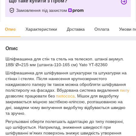
Що таке купити з Пром?
Замовлення під захистом
Опис
Характеристики
Доставка
Оплата
Умови п
Опис
Шліфмашина для стін та стель на телескоп. штанзі акумул.
18В/ Ø=215 мм (штанга-110-165 см) Yato YT-82360
Шліфмашинка для шліфування штукатурки та штукатурки на
стінах і стелях. Після нанесення крупнозернистого
наждакового паперу їм також можна обробляти шліфування
полістиролу на фасадах. Вбудована система видалення
пилу
дозволяє працювати без
пилососа
. Мішок для видобутку
закривається міцною застібкою-кліпсою, розташованою на
дні, завдяки чому вилучення видобутку відбувається швидко
та зручно.
Регульовані оберти полегшать адаптацію до типу поверхні,
що шліфується. Наприклад, зниження швидкості при
шліфуванні м'яких поверхонь знижує швидкість утворення