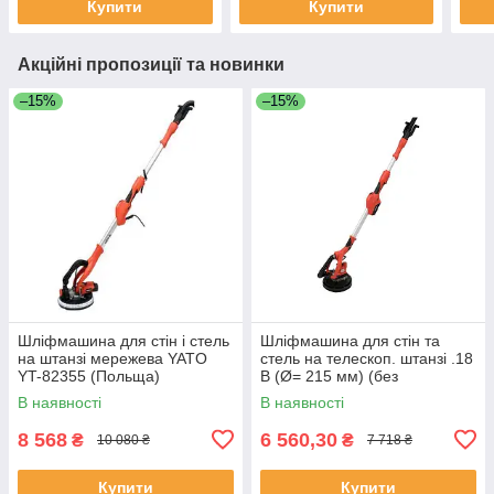
Купити
Купити
Акційні пропозиції та новинки
–15%
–15%
Шліфмашина для стін і стель
Шліфмашина для стін та
на штанзі мережева YATO
стель на телескоп. штанзі .18
YT-82355 (Польща)
В (Ø= 215 мм) (без
акумулятора та ЗП) Yato YT-
В наявності
В наявності
82361 (Польща)
8 568
6 560,30
₴
₴
10 080 ₴
7 718 ₴
Купити
Купити