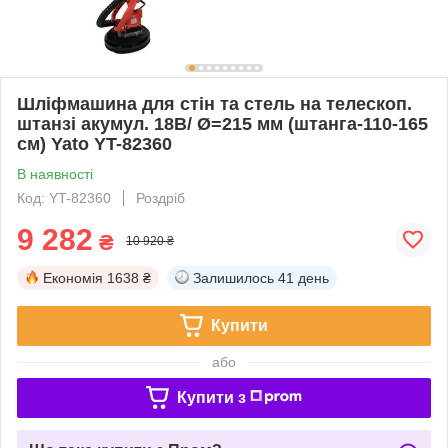
Шліфмашина для стін та стель на телескоп.
штанзі акумул. 18В/ Ø=215 мм (штанга-110-165
см) Yato YT-82360
В наявності
Код: YT-82360
Роздріб
9 282
₴
10 920 ₴
Економія
1638 ₴
Залишилось
41 день
Купити
або
Купити з