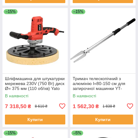
–15%
–15%
Шліфмашина для штукатурки
Тримач телескопічний з
мережева 230V (750 Вт) диск
алюмінію l=80-150 см для
Ø= 375 мм (110 об/хв) Yato
затирочної машинки YT-
YT-82330 (Польща)
82330 Yato YT-82332
В наявності
В наявності
7 318,50
1 562,30
₴
₴
8 610 ₴
1 838 ₴
Купити
Купити
–15%
–5%