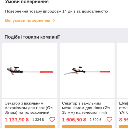
Умови повернення
Повернення товару впродовж 14 днів за домовленістю
Всі умови повернення
Подібні товари компанії
Секатор з важільним
Секатор з важільним
Шліф
механізмом для гілок (Ø≤
механізмом для гілок (Ø≤
стел
35 мм) на телескопічній
35 мм) на телескопічній
YATO
штанзі l=156-180 см Yato
штанзі l=166-200 см Yato
1 133,90
1 606,50
8 5
₴
₴
1 334 ₴
1 890 ₴
YT-88770
YT-88771