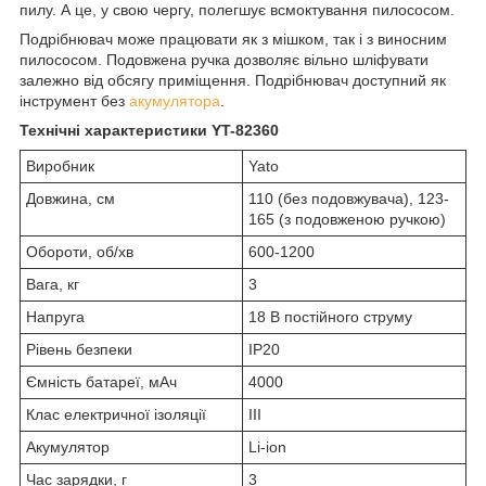
пилу. А це, у свою чергу, полегшує всмоктування пилососом.
Подрібнювач може працювати як з мішком, так і з виносним
пилососом. Подовжена ручка дозволяє вільно шліфувати
залежно від обсягу приміщення. Подрібнювач доступний як
інструмент без
акумулятора
.
Технічні характеристики YT-82360
Виробник
Yato
Довжина, см
110 (без подовжувача), 123-
165 (з подовженою ручкою)
Обороти, об/хв
600-1200
Вага, кг
3
Напруга
18 В постійного струму
Рівень безпеки
IP20
Ємність батареї, мАч
4000
Клас електричної ізоляції
III
Акумулятор
Li-ion
Час зарядки, г
3