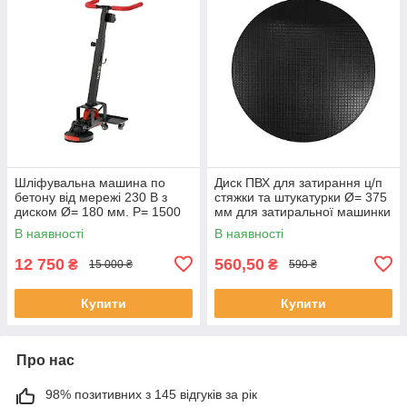
Шліфувальна машина по
Диск ПВХ для затирання ц/п
бетону від мережі 230 В з
стяжки та штукатурки Ø= 375
диском Ø= 180 мм. P= 1500
мм для затиральної машинки
Вт з опорою Yato YT-82163
YT-82330 Yato YT-82335
В наявності
В наявності
12 750
560,50
₴
₴
15 000 ₴
590 ₴
Купити
Купити
Про нас
98% позитивних з 145 відгуків за рік