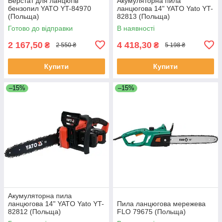
Верстат для ланцюгів
Акумуляторна пила
бензопил YATO YT-84970
ланцюгова 14" YATO Yato YT-
(Польща)
82813 (Польща)
Готово до відправки
В наявності
2 167,50
4 418,30
₴
₴
2 550 ₴
5 198 ₴
Купити
Купити
–15%
–15%
Акумуляторна пила
ланцюгова 14" YATO Yato YT-
Пила ланцюгова мережева
82812 (Польща)
FLO 79675 (Польща)