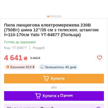
Пила ланцюгова електромережева 230В
(750Вт) шина 12"/35 см з телескоп. штангою
l=110-170см Yato YT-84877 (Польща)
Готово до відправки
Код: YT-84877
Роздріб
4 641
₴
5 460 ₴
Економія
819 ₴
Залишилось
40 днів
Купити
або
Купити з