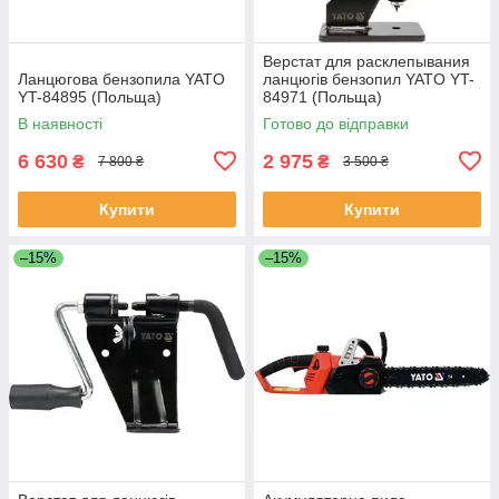
Верстат для расклепывания
Ланцюгова бензопила YATO
ланцюгів бензопил YATO YT-
YT-84895 (Польща)
84971 (Польща)
В наявності
Готово до відправки
6 630
2 975
₴
₴
7 800 ₴
3 500 ₴
Купити
Купити
–15%
–15%