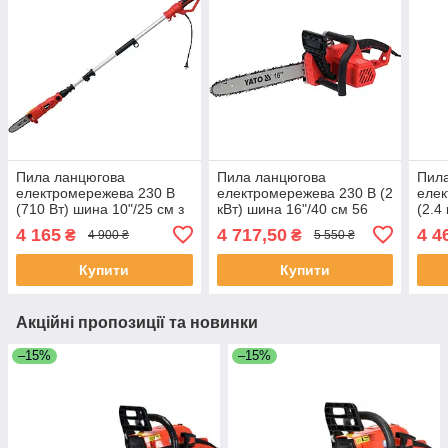
Пила ланцюгова
Пила ланцюгова
Пил
електромережева 230 В
електромережева 230 В (2
елек
(710 Вт) шина 10"/25 см з
кВт) шина 16"/40 см 56
(2.4
телескопічною штангою
ланок Yato YT-84871
56 л
4 165
4 717,50
4 4
₴
₴
4 900 ₴
5 550 ₴
l=188-255 см Yato YT-
84800
Купити
Купити
Акційні пропозиції та новинки
–15%
–15%