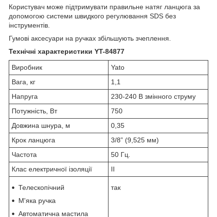
Користувач може підтримувати правильне натяг ланцюга за
допомогою системи швидкого регулювання SDS без
інструментів.
Гумові аксесуари на ручках збільшують зчеплення.
Технічні характеристики YT-84877
Виробник
Yato
Вага, кг
1,1
Напруга
230-240 В змінного струму
Потужність, Вт
750
Довжина шнура, м
0,35
Крок ланцюга
3/8” (9,525 мм)
Частота
50 Гц.
Клас електричної ізоляції
ІІ
Телескопічний
так
М'яка ручка
Автоматична мастила