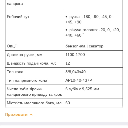
ланцюга
Робочий кут
ручка: -180, -90, -45, 0,
+45, +90
ріжуча головка: -20, 0, +20,
+40, +60 ˚
Опції
бензопила | секатор
Довжина ручки, мм
1100-1700
Швидкість подачі кола, м/с
12
Тип кола
3/8,043x40
Тип напрямного кола
AP10-40-437P
Число зубів зірочки
6 зубів х 9,525 мм
ланцюгового приводу та крок
Місткість масляного бака, мл
60
Приховати