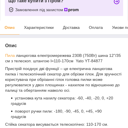
Що таке купити з Пром?
Замовлення під захистом
Опис
Характеристики
Доставка
Оплата
Умови п
Опис
Пила
ланцюгова електромережева 230В (750Вт) шина 12"/35
см з телескоп. штангою l=110-170см Yato YT-84877
Пристрій поєднує дві функції – це електрична ланцюгова
пилка і телескопічний секатор для обрізки гілок. Для зручності
користувача при обрізанні гілок головка пилки може
регулюватися у двох площинах - нахилом по відношенню до
палиці та обертанням навколо осі.
установка кута нахилу секатора: -60, -40, -20, 0, +20
градусів
поворот ручки пили: -180, -90, -45, 0, +45, +90
градусів
Стійка секатора висувається телескопічно: 110-170 см.