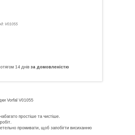
од:
V01055
ротягом 14 днів
за домовленістю
ки Vorfal V01055
абагато простіше та чистіше.
робіт.
ретельно промивати, щоб запобігти висиханню