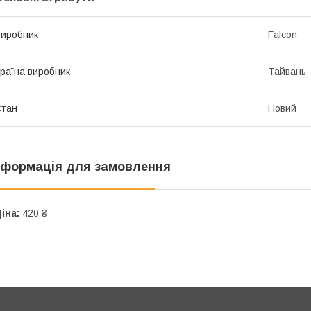
иробник
Falcon
раїна виробник
Тайвань
Стан
Новий
нформація для замовлення
іна:
420 ₴