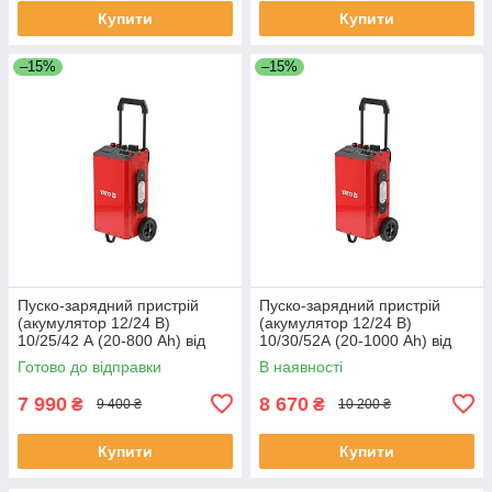
Купити
Купити
–15%
–15%
Пуско-зарядний пристрій
Пуско-зарядний пристрій
(акумулятор 12/24 В)
(акумулятор 12/24 В)
10/25/42 А (20-800 Аh) від
10/30/52А (20-1000 Аh) від
електромережі 230 В (старт
електромережі 230 В (старт
Готово до відправки
В наявності
420А) Yato YT-83064
520А) Yato YT-83065
7 990
8 670
₴
₴
9 400 ₴
10 200 ₴
Купити
Купити