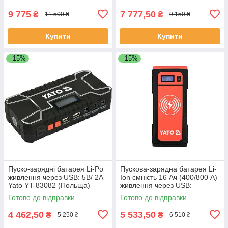
9 775
7 777,50
₴
₴
11 500 ₴
9 150 ₴
Купити
Купити
–15%
–15%
Пуско-зарядні батарея Li-Po
Пускова-зарядна батарея Li-
живлення через USB: 5В/ 2А
Ion ємність 16 Ач (400/800 А)
Yato YT-83082 (Польща)
живлення через USB:
вихідний 9 В/ 2А Yato YT-
Готово до відправки
Готово до відправки
83085
4 462,50
5 533,50
₴
₴
5 250 ₴
6 510 ₴