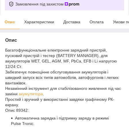
Замовлення під захистом
Опис
Характеристики
Доставка
Оплата
Умови п
Опис
Багатофункціональне електронне зарядний пристрій,
пусковий пристрій і тестер (BATTERY MANAGER), для
акумуляторів WET, GEL, AGM, MF, PbCa, EFB і Li напругою
12/24 Ст.
Забезпечує повноцінне обслуговування акумуляторів і
швидкий запуск всіх типів автомобілів, автофургонів і легких
вантажівок.
Незамінний інструмент для стабілізованого живлення під час
заміни
акумулятора
.
Простий і зручний у використанні завдяки графічному РК-
екрану.
Опис 89342:
Автоматична зарядка і підтримку заряду в режимі
Pulse Tronic.