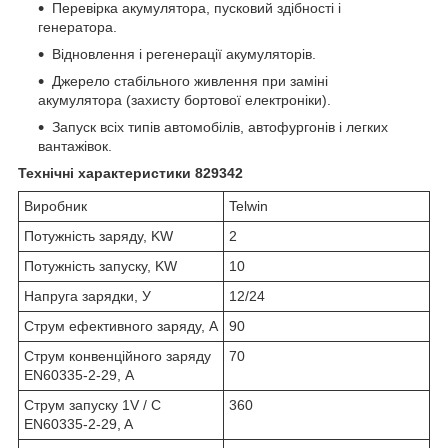
Перевірка акумулятора, пусковий здібності і
генератора.
Відновлення і регенерації акумуляторів.
Джерело стабільного живлення при заміні
акумулятора (захисту бортової електроніки).
Запуск всіх типів автомобілів, автофургонів і легких
вантажівок.
Технічні характеристики 829342
Виробник
Telwin
Потужність заряду, KW
2
Потужність запуску, KW
10
Напруга зарядки, У
12/24
Струм ефективного заряду, А
90
Струм конвенційного заряду
70
EN60335-2-29, А
Струм запуску 1V / C
360
EN60335-2-29, A