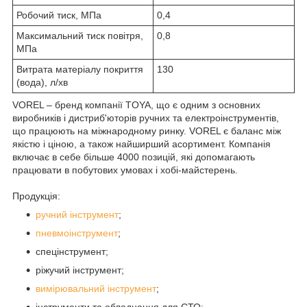
Робочий тиск, МПа
0,4
Максимальний тиск повітря,
0,8
МПа
Витрата матеріалу покриття
130
(вода), л/хв
VOREL – бренд компанії TOYA, що є одним з основних
виробників і дистриб'юторів ручних та електроінструментів,
що працюють на міжнародному ринку. VOREL є баланс між
якістю і ціною, а також найширший асортимент. Компанія
включає в себе більше 4000 позицій, які допомагають
працювати в побутових умовах і хобі-майстерень.
Продукція:
ручний інструмент
;
пневмоінструмент
;
спецінструмент;
ріжучий інструмент;
вимірювальний інструмент
;
інструменти та обладнання для СТО;