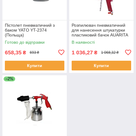
Пістолет пневматичний з
Розпилювач пневматичний
баком YATO YT-2374
для нанесення штукатурки
(Польща)
пластиковий бачок AUARITA
FR-301 (Італія/Китай)
Готово до відправки
В наявності
658,35
1 036,27
₴
₴
693 ₴
1 068,32 ₴
Купити
Купити
–2%