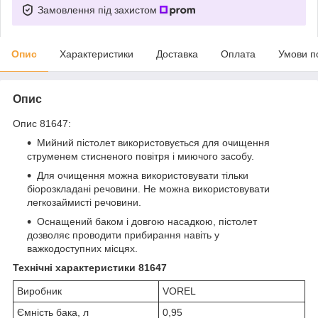
Замовлення під захистом
Опис
Характеристики
Доставка
Оплата
Умови п
Опис
Опис 81647:
Мийний пістолет використовується для очищення
струменем стисненого повітря і миючого засобу.
Для очищення можна використовувати тільки
біорозкладані речовини. Не можна використовувати
легкозаймисті речовини.
Оснащений баком і довгою насадкою, пістолет
дозволяє проводити прибирання навіть у
важкодоступних місцях.
Технічні характеристики 81647
Виробник
VOREL
Ємність бака, л
0,95