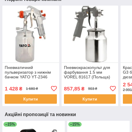
Пневматичний
Пневмокраскопульт для
Крас
пульверизатор з нижнім
фарбування 1.5 мм
G3 б
бачком YATO YT-2346
VOREL 81617 (Польща)
дюза
(Польща)
AH08
2 5
1 428
857,85
₴
₴
1 680 ₴
903 ₴
2 991
Купити
Купити
Акційні пропозиції та новинки
–15%
–15%