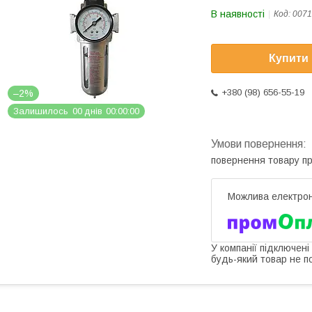
В наявності
Код:
0071
Купити
+380 (98) 656-55-19
–2%
Залишилось
0
0
днів
0
0
0
0
0
0
повернення товару п
У компанії підключені
будь-який товар не п