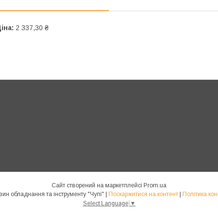
іна:
2 337,30 ₴
Сайт створений на маркетплейсі
Prom.ua
Інтернет магазин обладнання та інструменту "Чупі" |
Поскаржитися на контент
|
Політика кон
Select Language
▼