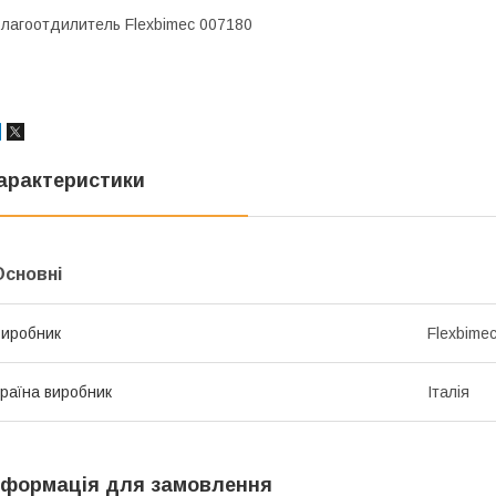
лагоотдилитель Flexbimec 007180
арактеристики
Основні
иробник
Flexbime
раїна виробник
Італія
нформація для замовлення