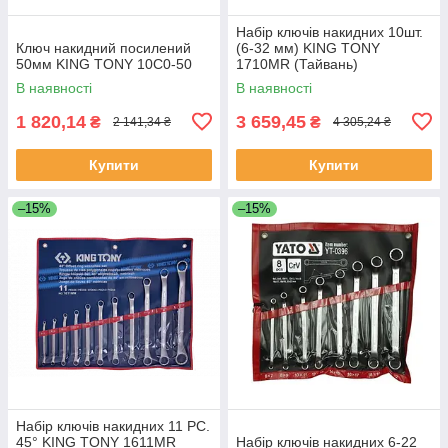
Набір ключів накидних 10шт.
Ключ накидний посилений
(6-32 мм) KING TONY
50мм KING TONY 10C0-50
1710MR (Тайвань)
В наявності
В наявності
1 820,14
3 659,45
₴
₴
2 141,34 ₴
4 305,24 ₴
Купити
Купити
–15%
–15%
Набір ключів накидних 11 PC.
45° KING TONY 1611MR
Набір ключів накидних 6-22