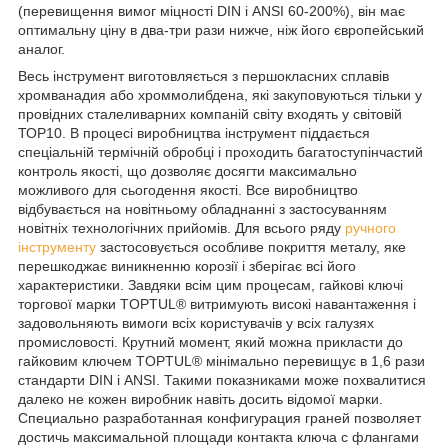
(перевищення вимог міцності DIN і ANSI 60-200%), він має
оптимальну ціну в два-три рази нижче, ніж його європейський
аналог.
Весь інструмент виготовляється з першокласних сплавів
хромванадия або хроммолибдена, які закуповуються тільки у
провідних сталеливарних компаній світу входять у світовій
ТОР10. В процесі виробництва інструмент піддається
спеціальній термічній обробці і проходить багатоступінчастий
контроль якості, що дозволяє досягти максимально
можливого для сьогодення якості. Все виробництво
відбувається на новітньому обладнанні з застосуванням
новітніх технологічних прийомів. Для всього ряду
ручного
інструменту
застосовується особливе покриття металу, яке
перешкоджає виникненню корозії і зберігає всі його
характеристики. Завдяки всім цим процесам, гайкові ключі
торгової марки TOPTUL® витримують високі навантаження і
задовольняють вимоги всіх користувачів у всіх галузях
промисловості. Крутний момент, який можна прикласти до
гайковим ключем TOPTUL® мінімально перевищує в 1,6 рази
стандарти DIN і ANSI. Такими показниками може похвалитися
далеко не кожен виробник навіть досить відомої марки.
Специально разработанная конфигурация граней позволяет
достичь максимальной площади контакта ключа с флангами