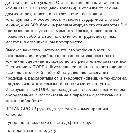
детали, а не с ее углами. Стенка накидной части гаечного
ключа TOPTUL® (торцевой головки), в отличие от ключей
других марок, тонкая, и в то же время, благодаря
конструктивным особенностям, может выдерживать также
минимум на 60% больше регламентируемого стандартом DIN
приложенного крутящего момента. Так же, тонкая стенка
позволяет работать гаечным ключом в труднодоступных
местах и в ограниченном пространстве.
Высокое качество инструмента, его эффективность в
использовании и удобная ценовая политика позволяют
компании удерживать лидерство и стремительно развиваться.
Специалисты TOPTUL® успешно совмещают производство с
исследовательской работой по усовершенствованию
продукции, разрабатывают и внедряют новейшие технологии,
предвосхищая тем самым тенденции мирового рынка.
Инструмент TOPTUL® производится на самом современном
оборудовании с использованием передовых достижений в
металлообработке.
ROTAR GROUP руководствуется четырьмя принципа
качества:
- упорное стремление свести дефекты к нулю;
- стандартизація продукту;