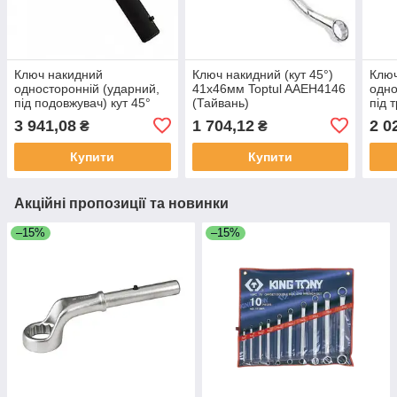
Ключ накидний
Ключ накидний (кут 45°)
Клю
односторонній (ударний,
41х46мм Toptul AAEH4146
одно
під подовжувач) кут 45°
(Тайвань)
під 
70мм Toptul AAAV7070
Topt
3 941,08
1 704,12
2 0
₴
₴
(Тайвань)
(Тай
Купити
Купити
Акційні пропозиції та новинки
–15%
–15%