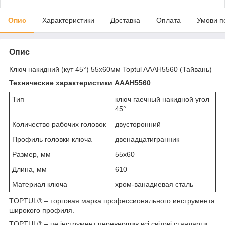
Опис
Характеристики
Доставка
Оплата
Умови п
Опис
Ключ накидний (кут 45°) 55х60мм Toptul AAAH5560 (Тайвань)
Технические характеристики AAAH5560
Тип
ключ гаечный накидной угол
45°
Количество рабочих головок
двусторонний
Профиль головки ключа
двенадцатигранник
Размер, мм
55х60
Длина, мм
610
Материал ключа
хром-ванадиевая сталь
TOPTUL® – торговая марка профессионального инструмента
широкого профиля.
TOPTUL® – це інструмент перевершив всі світові стандарти