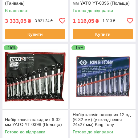
(Тайвань)
мм YATO YT-0396 (Польща)
В наявності
Готово до відправки
3 333,05
1 116,05
₴
₴
3 921,24 ₴
1 313 ₴
Купити
Купити
–15%
–15%
Набір ключів накидних 12 од.
Набір ключів накидних 6-32
(6-32 мм) (у складі ключ
мм YATO YT-0398 (Польща)
24х27 мм) King Tony
1712MR01 (Тайвань)
Готово до відправки
Готово до відправки