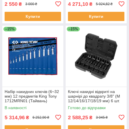
2 550
4 271,10
₴
₴
3 000 ₴
5 024,82 ₴
Купити
Купити
–15%
–15%
Набір накидних ключів (6~32
Ключі накидні відкриті на
мм) 12 предметів King Tony
шарнірі до квадрату 3/8" (М
1712MRN01 (Тайвань)
12/14/16/17/18/19 мм) 6 шт.
Yato YT-01440
В наявності
Готово до відправки
5 314,96
2 588,25
₴
₴
6 252,90 ₴
3 045 ₴