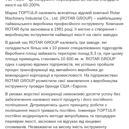
якості на 60-200%.
Марка TOPTUL® належить всесвітньо відомій компанії Rotar
Machinery Industrial Co., Ltd. (ROTAR GROUP) – найбільшому
тайваньського виробника професійного інструменту. Компанія
ROTAR була заснована в 1981 році, її метою є створення і
виробництво інструментів найвищої якості на своїх заводах.
В даний час ROTAR GROUP належить три заводи, які
складаються більш ніж з 10 різних спеціалізованих підрозділів.
Виробничі площі займають територію понад 8,3 га, при цьому
площа приміщень становить 10 600 кв. м. ROTAR GROUP
одна з широко відомих підприємств, які успішно пройшли
процес трансформації від звичайного виробника до
міжнародної корпорації в промисловості. На підприємствах
ROTAR GROUP розмістили свої замовлення з виробництва
інструменту провідні бренди США і Європи.
В умовах жорсткої конкуренції неможливо досягти успіху без
забезпечення належної якості продукту і його постійного
поліпшення. Дотримуючись цього принципу, роботи з
поліпшення якості тривають постійно. Інженери TOPTUL®
постійно модернізують методи випробувань та процедури
перевірки якості, засновані на відгуках від кінцевих
споживачів. Незважаючи на високу якість інструменту