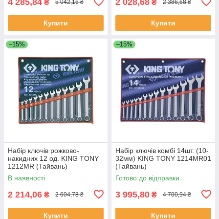
4 285,84
2 028,68
₴
₴
5 042,16 ₴
2 386,68 ₴
Купити
Купити
–15%
–15%
Набір ключів рожково-
Набір ключів комбі 14шт. (10-
накидних 12 од. KING TONY
32мм) KING TONY 1214MR01
1212MR (Тайвань)
(Тайвань)
В наявності
Готово до відправки
2 214,06
3 995,80
₴
₴
2 604,78 ₴
4 700,94 ₴
Купити
Купити