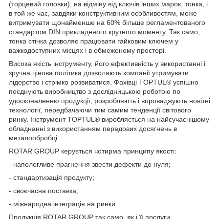
(торцевий головки), на відміну від ключів інших марок, тонка, і
в той же час, завдяки конструктивним особливостям, може
витримувати щонайменше на 60% більше регламентованого
стандартом DIN прикладеного крутного моменту. Так само,
тонка стінка дозволяє працювати гайковим ключем у
важкодоступних місцях і в обмеженому просторі.
Висока якість інструменту, його ефективність у використанні і
зручна цінова політика дозволяють компанії утримувати
лідерство і стрімко розвиватися. Фахівці TOPTUL® успішно
поєднують виробництво з дослідницькою роботою по
удосконаленню продукції, розробляють і впроваджують новітні
технології, передбачаючи тим самим тенденції світового
ринку. Інструмент TOPTUL® виробляється на найсучаснішому
обладнанні з використанням передових досягнень в
металообробці.
ROTAR GROUP керується чотирма принципу якості:
- наполегливе прагнення звести дефекти до нуля;
- стандартизація продукту;
- своєчасна поставка;
- міжнародна інтеграція на ринки.
Продукція ROTAR GROUP так само, як і її послуги