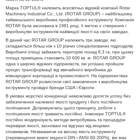
Марка TOPTUL® належить всесвітньо відомій компанії Rotar
Machinery Industrial Co., Ltd. (ROTAR GROUP) – найбільшому
тайваньського виробника професійного інструменту. Компанія
ROTAR була заснована в 1981 році, її метою є створення і
виробництво інструментів найвищої якості на своїх заводах.
В даний час ROTAR GROUP належить три заводи, які
складаються більш ніж з 10 різних спеціалізованих підрозділів.
Виробничі площі займають територію понад 8,3 га, при цьому
площа приміщень становить 10 600 кв. м. ROTAR GROUP
одна з широко відомих підприємств, які успішно пройшли
процес трансформації від звичайного виробника до
міжнародної корпорації в промисловості. На підприємствах
ROTAR GROUP розмістили свої замовлення з виробництва
інструменту провідні бренди США і Європи.
В умовах жорсткої конкуренції неможливо досягти успіху без
забезпечення належної якості продукту і його постійного
поліпшення. Дотримуючись цього принципу, роботи з
поліпшення якості тривають постійно. Інженери TOPTUL®
постійно модернізують методи випробувань та процедури
перевірки якості, засновані на відгуках від кінцевих
споживачів. Незважаючи на високу якість інструменту
(перевищення вимог міцності DIN і ANSI 60-200%), він має