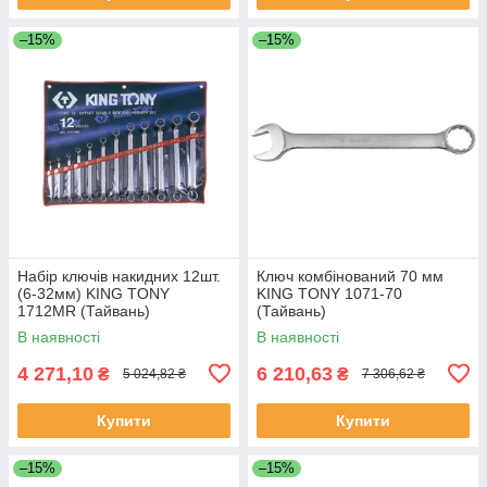
–15%
–15%
Набір ключів накидних 12шт.
Ключ комбінований 70 мм
(6-32мм) KING TONY
KING TONY 1071-70
1712MR (Тайвань)
(Тайвань)
В наявності
В наявності
4 271,10
6 210,63
₴
₴
5 024,82 ₴
7 306,62 ₴
Купити
Купити
–15%
–15%