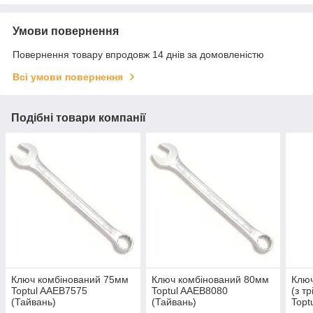
Умови повернення
Повернення товару впродовж 14 днів за домовленістю
Всі умови повернення
Подібні товари компанії
Ключ комбінований 75мм
Ключ комбінований 80мм
Ключ
Toptul AAEB7575
Toptul AAEB8080
(з т
(Тайвань)
(Тайвань)
Topt
(Тай