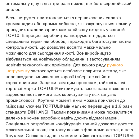
оптимальну ціну в два-три рази нижче, ніж його європейський
аналог.
Весь інструмент виготовляється з першокласних сплавів
хромванадия або хроммолибдена, які закуповуються тільки у
провідних сталеливарних компаній світу входять у світовій
ТОР10. В процесі виробництва інструмент піддається
спеціальній термічній обробці і проходить багатоступінчастий
контроль якості, що дозволяє досягти максимально
можливого для сьогодення якості. Все виробництво
відбувається на новітньому обладнанні з застосуванням
новітніх технологічних прийомів. Для всього ряду
ручного
інструменту
застосовується особливе покриття металу, яке
перешкоджає виникненню корозії і зберігає всі його
характеристики. Завдяки всім цим процесам, гайкові ключі
торгової марки TOPTUL® витримують високі навантаження і
задовольняють вимоги всіх користувачів у всіх галузях
промисловості. Крутний момент, який можна прикласти до
гайковим ключем TOPTUL® мінімально перевищує в 1,6 рази
стандарти DIN і ANSI. Такими показниками може похвалитися
далеко не кожен виробник навіть досить відомої марки.
Спеціально розроблена конфігурація граней дозволяє досягти
максимальної площі контакту ключа з флангами деталі, а не з
її кутами. Стінка накидною частини гайкового ключа TOPTUL®