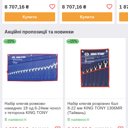
8 707,16
8 707,16
1 8
₴
₴
Купити
Купити
Акційні пропозиції та новинки
–15%
–15%
Набір ключів рожково-
Набір ключів розрізних 6шт.
накидних 18 од 6-24мм чохол
8-22 мм KING TONY 1306MR
з теторона KING TONY
(Тайвань)
1218MRN (Тайвань)
В наявності
В наявності