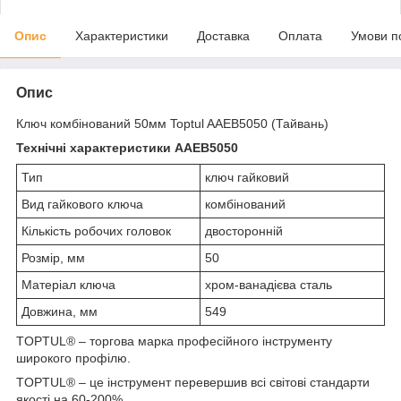
Опис
Характеристики
Доставка
Оплата
Умови п
Опис
Ключ комбінований 50мм Toptul AAEB5050 (Тайвань)
Технічні характеристики AAEB5050
Тип
ключ гайковий
Вид гайкового ключа
комбінований
Кількість робочих головок
двосторонній
Розмір, мм
50
Матеріал ключа
хром-ванадієва сталь
Довжина, мм
549
TOPTUL® – торгова марка професійного інструменту
широкого профілю.
TOPTUL® – це інструмент перевершив всі світові стандарти
якості на 60-200%.