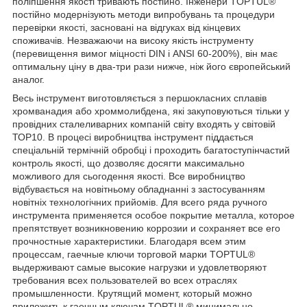
поліпшення якості тривають постійно. Інженери TOPTUL®
постійно модернізують методи випробувань та процедури
перевірки якості, засновані на відгуках від кінцевих
споживачів. Незважаючи на високу якість інструменту
(перевищення вимог міцності DIN і ANSI 60-200%), він має
оптимальну ціну в два-три рази нижче, ніж його європейський
аналог.
Весь інструмент виготовляється з першокласних сплавів
хромванадия або хроммолибдена, які закуповуються тільки у
провідних сталеливарних компаній світу входять у світовій
ТОР10. В процесі виробництва інструмент піддається
спеціальній термічній обробці і проходить багатоступінчастий
контроль якості, що дозволяє досягти максимально
можливого для сьогодення якості. Все виробництво
відбувається на новітньому обладнанні з застосуванням
новітніх технологічних прийомів. Для всего ряда ручного
инструмента применяется особое покрытие металла, которое
препятствует возникновению коррозии и сохраняет все его
прочностные характеристики. Благодаря всем этим
процессам, гаечные ключи торговой марки TOPTUL®
выдерживают самые высокие нагрузки и удовлетворяют
требования всех пользователей во всех отраслях
промышленности. Крутящий момент, который можно
приложить к гаечным ключам TOPTUL® минимально