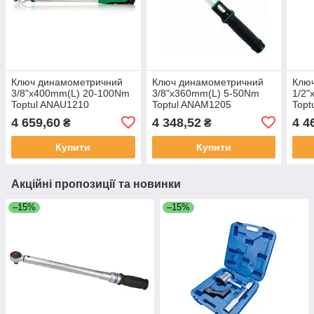
Ключ динамометричний
Ключ динамометричний
Клю
3/8"x400mm(L) 20-100Nm
3/8"x360mm(L) 5-50Nm
1/2"
Toptul ANAU1210
Toptul ANAM1205
Topt
(Тайвань)
(Тайвань)
(Тай
4 659,60
4 348,52
4 4
₴
₴
Купити
Купити
Акційні пропозиції та новинки
–15%
–15%