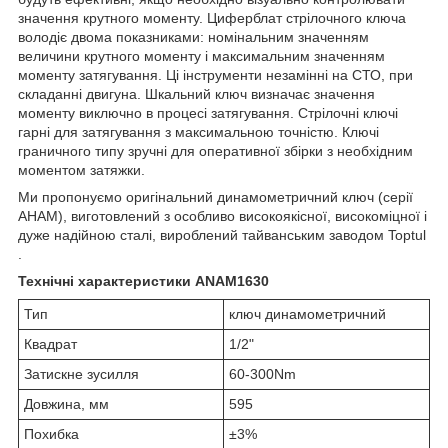
значення крутного моменту. Циферблат стрілочного ключа
володіє двома показниками: номінальним значенням
величини крутного моменту і максимальним значенням
моменту затягування. Ці інструменти незамінні на СТО, при
складанні двигуна. Шкальний ключ визначає значення
моменту виключно в процесі затягування. Стрілочні ключі
гарні для затягування з максимальною точністю. Ключі
граничного типу зручні для оперативної збірки з необхідним
моментом затяжки.
Ми пропонуємо оригінальний динамометричний ключ (серії
АНАМ), виготовлений з особливо високоякісної, високоміцної і
дуже надійною сталі, вироблений тайванським заводом Toptul
.
Технічні характеристики ANAM1630
Тип
ключ динамометричний
Квадрат
1/2"
Затискне зусилля
60-300Nm
Довжина, мм
595
Похибка
±3%