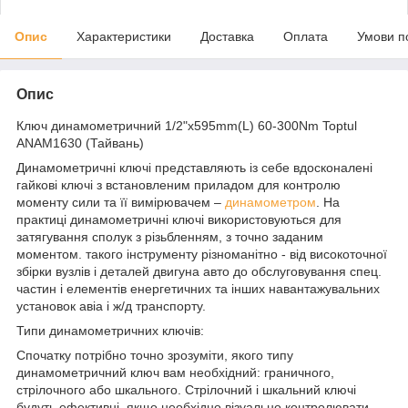
Опис
Характеристики
Доставка
Оплата
Умови п
Опис
Ключ динамометричний 1/2"x595mm(L) 60-300Nm Toptul
ANAM1630 (Тайвань)
Динамометричні ключі представляють із себе вдосконалені
гайкові ключі з встановленим приладом для контролю
моменту сили та її вимірювачем –
динамометром
. На
практиці динамометричні ключі використовуються для
затягування сполук з різьбленням, з точно заданим
моментом. такого інструменту різноманітно - від високоточної
збірки вузлів і деталей двигуна авто до обслуговування спец.
частин і елементів енергетичних та інших навантажувальних
установок авіа і ж/д транспорту.
Типи динамометричних ключів:
Спочатку потрібно точно зрозуміти, якого типу
динамометричний ключ вам необхідний: граничного,
стрілочного або шкального. Стрілочний і шкальний ключі
будуть ефективні, якщо необхідно візуально контролювати