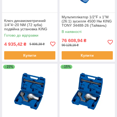
Мультиплікатор 1/2"F x 1"M
Ключ динамометричний
(26:1) зусилля 4500 Нм KING
1/4"4~20 NM (72 зуба)
TONY 34488-26 (Тайвань)
подвійна установка KING
В наявності
TONY 3426A-2DG (Тайвань)
Готово до відправки
76 608,94
₴
4 935,42
₴
5 806,38 ₴
90 128,16 ₴
Купити
Купити
–15%
–15%