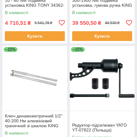
10 - 60 NM подвійна
300-1500 NM подвійна
установка KING TONY 34362-
установка, гумова ручка KING
3DG (Тайвань)
TONY 34862-2DG (Тайвань)
В наявності
В наявності
4 710,51
39 550,50
₴
₴
5 541,78 ₴
46 530 ₴
Купити
Купити
–15%
–15%
Ключ динамометричний 1/2"
40-200 Нм алюмінієвий
Редуктор-підсилювач YATO
граничний зі шкалою KING
YT-07822 (Польща)
TONY 3445G-1FB (Тайвань)
В наявності