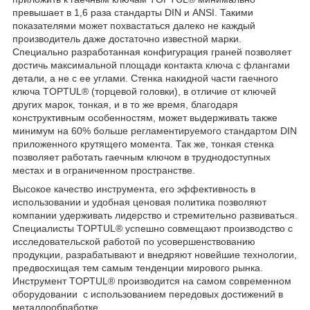
превышает в 1,6 раза стандарты DIN и ANSI. Такими
показателями может похвастаться далеко не каждый
производитель даже достаточно известной марки.
Специально разработанная конфигурация граней позволяет
достичь максимальной площади контакта ключа с флангами
детали, а не с ее углами. Стенка накидной части гаечного
ключа TOPTUL® (торцевой головки), в отличие от ключей
других марок, тонкая, и в то же время, благодаря
конструктивным особенностям, может выдерживать также
минимум на 60% больше регламентируемого стандартом DIN
приложенного крутящего момента. Так же, тонкая стенка
позволяет работать гаечным ключом в труднодоступных
местах и в ограниченном пространстве.
Высокое качество инструмента, его эффективность в
использовании и удобная ценовая политика позволяют
компании удерживать лидерство и стремительно развиваться.
Специалисты TOPTUL® успешно совмещают производство с
исследовательской работой по усовершенствованию
продукции, разрабатывают и внедряют новейшие технологии,
предвосхищая тем самым тенденции мирового рынка.
Инструмент TOPTUL® производится на самом современном
оборудовании с использованием передовых достижений в
металлообработке.