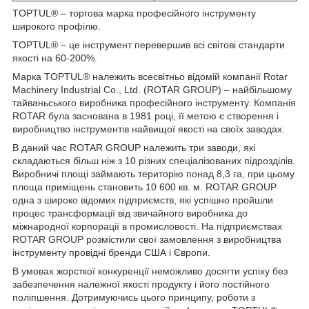
TOPTUL® – торгова марка професійного інструменту
широкого профілю.
TOPTUL® – це інструмент перевершив всі світові стандарти
якості на 60-200%.
Марка TOPTUL® належить всесвітньо відомій компанії Rotar
Machinery Industrial Co., Ltd. (ROTAR GROUP) – найбільшому
тайваньського виробника професійного інструменту. Компанія
ROTAR була заснована в 1981 році, її метою є створення і
виробництво інструментів найвищої якості на своїх заводах.
В даний час ROTAR GROUP належить три заводи, які
складаються більш ніж з 10 різних спеціалізованих підрозділів.
Виробничі площі займають територію понад 8,3 га, при цьому
площа приміщень становить 10 600 кв. м. ROTAR GROUP
одна з широко відомих підприємств, які успішно пройшли
процес трансформації від звичайного виробника до
міжнародної корпорації в промисловості. На підприємствах
ROTAR GROUP розмістили свої замовлення з виробництва
інструменту провідні бренди США і Європи.
В умовах жорсткої конкуренції неможливо досягти успіху без
забезпечення належної якості продукту і його постійного
поліпшення. Дотримуючись цього принципу, роботи з