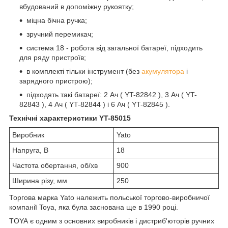
вбудований в допоміжну рукоятку;
міцна бічна ручка;
зручний перемикач;
система 18 - робота від загальної батареї, підходить
для ряду пристроїв;
в комплекті тільки інструмент (без
акумулятора
і
зарядного пристрою);
підходять такі батареї: 2 Ач ( YT-82842 ), 3 Ач ( YT-
82843 ), 4 Ач ( YT-82844 ) і 6 Ач ( YT-82845 ).
Технічні характеристики YT-85015
Виробник
Yato
Напруга, В
18
Частота обертання, об/хв
900
Ширина різу, мм
250
Торгова марка Yato належить польської торгово-виробничої
компанії Toya, яка була заснована ще в 1990 році.
TOYA
є одним з основних виробників і дистриб'юторів ручних