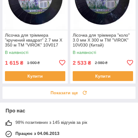
Лісочка для тріммера
Лісочка для тріммера "коло"
"кручений квадрат" 2.7 мм X
3.0 мм X 300 м ТМ "VIROK"
350 м ТМ "VIROK" 10V017
10V030 (Китай)
(Китай)
В наявності
В наявності
1 615
2 533
₴
₴
1 900 ₴
2 980 ₴
Купити
Купити
Показати ще
Про нас
98% позитивних з 145 відгуків за рік
Працює з 04.06.2013