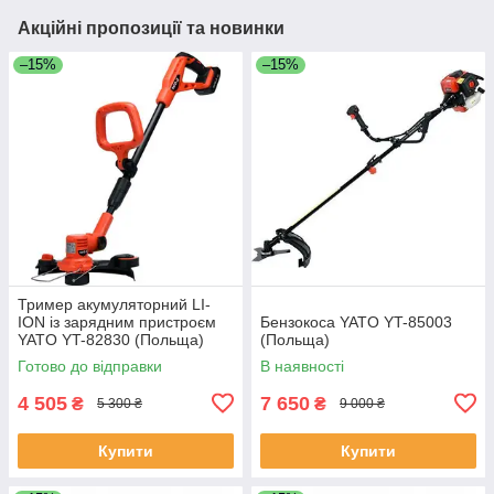
Акційні пропозиції та новинки
–15%
–15%
Тример акумуляторний LI-
ION із зарядним пристроєм
Бензокоса YATO YT-85003
YATO YT-82830 (Польща)
(Польща)
Готово до відправки
В наявності
4 505
7 650
₴
₴
5 300 ₴
9 000 ₴
Купити
Купити