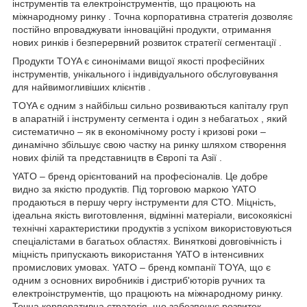
інструментів та електроінструментів, що працюють на
міжнародному ринку . Точна корпоративна стратегія дозволяє
постійно впроваджувати інноваційні продукти, отримання
нових ринків і безперервний розвиток стратегії сегментації .
Продукти TOYA є синонімами вищої якості професійних
інструментів, унікального і індивідуального обслуговування
для найвимогливіших клієнтів .
TOYA є одним з найбільш сильно розвиваються капіталу груп
в апаратній і інструменту сегмента і один з небагатьох , який
систематично – як в економічному росту і кризові роки –
динамічно збільшує свою частку на ринку шляхом створення
нових філій та представництв в Європі та Азії .
YATO – бренд орієнтований на професіоналів. Це добре
видно за якістю продуктів. Під торговою маркою YATO
продаються в першу чергу інструменти для СТО. Міцність,
ідеальна якість виготовлення, відмінні матеріали, високоякісні
технічні характеристики продуктів з успіхом використовуються
спеціалістами в багатьох областях. Виняткові довговічність і
міцність припускають використання YATO в інтенсивних
промислових умовах. YATO – бренд компанії TOYA, що є
одним з основних виробників і дистриб'юторів ручних та
електроінструментів, що працюють на міжнародному ринку.
Точна корпоративна стратегія, що забезпечує розвиток