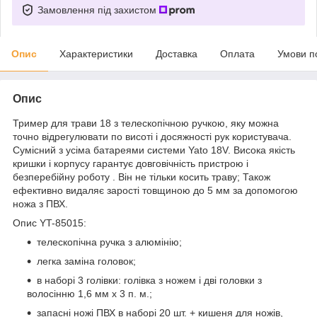
Замовлення під захистом
Опис
Характеристики
Доставка
Оплата
Умови п
Опис
Тример для трави 18 з телескопічною ручкою, яку можна
точно відрегулювати по висоті і досяжності рук користувача.
Сумісний з усіма батареями системи Yato 18V. Висока якість
кришки і корпусу гарантує довговічність пристрою і
безперебійну роботу . Він не тільки косить траву; Також
ефективно видаляє зарості товщиною до 5 мм за допомогою
ножа з ПВХ.
Опис YT-85015:
телескопічна ручка з алюмінію;
легка заміна головок;
в наборі 3 голівки: голівка з ножем і дві головки з
волосінню 1,6 мм x 3 п. м.;
запасні ножі ПВХ в наборі 20 шт. + кишеня для ножів,