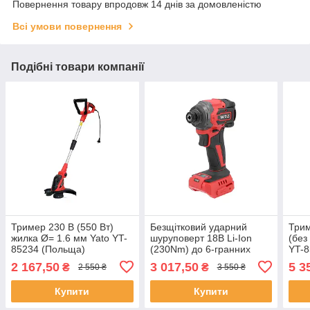
Повернення товару впродовж 14 днів за домовленістю
Всі умови повернення
Подібні товари компанії
Тример 230 В (550 Вт)
Безщітковий ударний
Три
жилка Ø= 1.6 мм Yato YT-
шуруповерт 18В Li-Ion
(без
85234 (Польща)
(230Nm) до 6-гранних
YT-8
тримачів 1/4″ (без
2 167,50
3 017,50
5 3
₴
₴
2 550 ₴
3 550 ₴
акумулятора) Yato YT-
82799
Купити
Купити