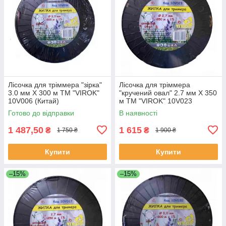
Лісочка для тріммера "зірка"
Лісочка для тріммера
3.0 мм X 300 м ТМ "VIROK"
"кручений овал" 2.7 мм X 350
10V006 (Китай)
м ТМ "VIROK" 10V023
(Китай)
Готово до відправки
В наявності
1 487,50
1 615
₴
₴
1 750 ₴
1 900 ₴
Купити
Купити
–15%
–15%