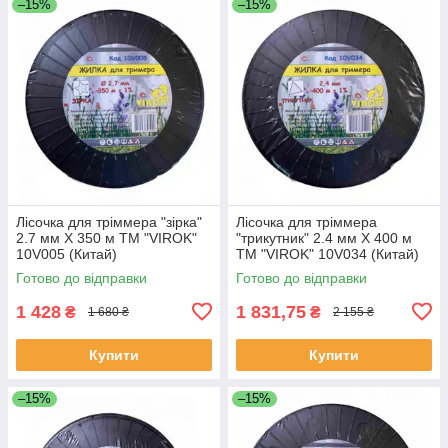
–15%
–15%
Лісочка для тріммера "зірка"
Лісочка для тріммера
2.7 мм X 350 м ТМ "VIROK"
"трикутник" 2.4 мм X 400 м
10V005 (Китай)
ТМ "VIROK" 10V034 (Китай)
Готово до відправки
Готово до відправки
1 428
1 831,75
₴
₴
1 680 ₴
2 155 ₴
Купити
Купити
–15%
–15%