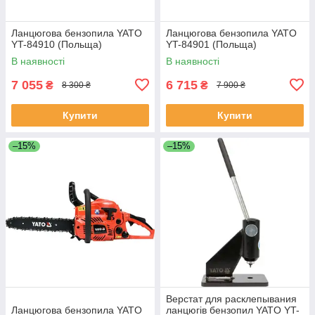
Ланцюгова бензопила YATO
Ланцюгова бензопила YATO
YT-84910 (Польща)
YT-84901 (Польща)
В наявності
В наявності
7 055
6 715
₴
₴
8 300 ₴
7 900 ₴
Купити
Купити
–15%
–15%
Верстат для расклепывания
Ланцюгова бензопила YATO
ланцюгів бензопил YATO YT-