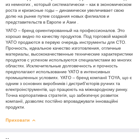
из немногих , который систематически – как в экономическом
роста и кризисные годы – динамически увеличивает свою
долю на рынке путем создания новых филиалов и
представительств в Европе и Азии .
YATO – бренд ориентированный на профессионалов. Это
хорошо видно по качеству продуктов. Под торговой маркой
YATO продаются в первую очередь инструменты для СТО.
Прочность, идеальное качество изготовления, отличные
материалы, высококачественные технические характеристики
продуктов с успехом используются специалистами во многих
областях. Исключительные долговечность и прочность
предполагают использование YATO в интенсивных
промышленных условиях. YATO – бренд компанії TOYA, що є
одним з основних виробників і дистриб'юторів ручних та
електроінструментів, що працюють на міжнародному ринку.
Точна корпоративна стратегія, що забезпечує розвиток
компанії, дозволяє постійно впроваджувати інноваційні
продукти.
Приховати