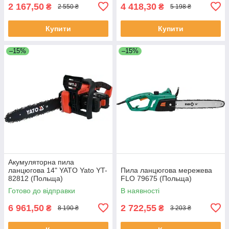
2 167,50
4 418,30
₴
₴
2 550 ₴
5 198 ₴
Купити
Купити
–15%
–15%
Акумуляторна пила
ланцюгова 14" YATO Yato YT-
Пила ланцюгова мережева
82812 (Польща)
FLO 79675 (Польща)
Готово до відправки
В наявності
6 961,50
2 722,55
₴
₴
8 190 ₴
3 203 ₴