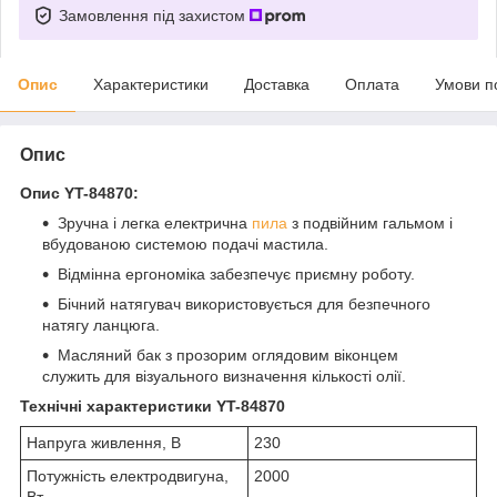
Замовлення під захистом
Опис
Характеристики
Доставка
Оплата
Умови п
Опис
Опис YT-84870:
Зручна і легка електрична
пила
з подвійним гальмом і
вбудованою системою подачі мастила.
Відмінна ергономіка забезпечує приємну роботу.
Бічний натягувач використовується для безпечного
натягу ланцюга.
Масляний бак з прозорим оглядовим віконцем
служить для візуального визначення кількості олії.
Технічні характеристики YT-84870
Напруга живлення, В
230
Потужність електродвигуна,
2000
Вт