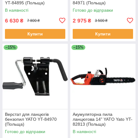
YT-84895 (Польща)
84971 (Польща)
В наявності
Готово до відправки
6 630
2 975
₴
₴
7 800 ₴
3 500 ₴
Купити
Купити
–15%
–15%
Верстат для ланцюгів
Акумуляторна пила
бензопил YATO YT-84970
ланцюгова 14" YATO Yato YT-
(Польща)
82813 (Польща)
Готово до відправки
В наявності