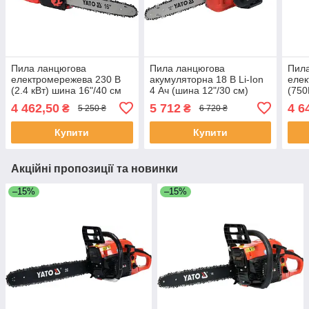
Пила ланцюгова
Пила ланцюгова
Пил
електромережева 230 В
акумуляторна 18 В Li-Ion
еле
(2.4 кВт) шина 16"/40 см
4 Ач (шина 12"/30 см)
(750
56 ланок Yato YT-84872
ланцюг 45 зубів Yato YT-
теле
4 462,50
5 712
4 6
₴
₴
5 250 ₴
6 720 ₴
828137 (Польща)
170с
(По
Купити
Купити
Акційні пропозиції та новинки
–15%
–15%