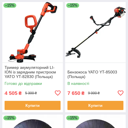
–15%
–15%
Тример акумуляторний LI-
ION із зарядним пристроєм
Бензокоса YATO YT-85003
YATO YT-82830 (Польща)
(Польща)
Готово до відправки
В наявності
4 505
7 650
₴
₴
5 300 ₴
9 000 ₴
Купити
Купити
–15%
–15%