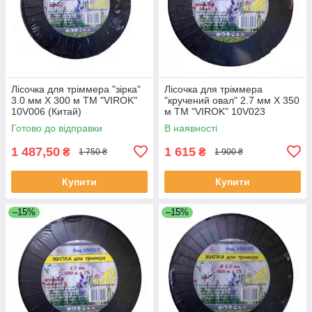
Лісочка для тріммера "зірка"
Лісочка для тріммера
3.0 мм X 300 м ТМ "VIROK"
"кручений овал" 2.7 мм X 350
10V006 (Китай)
м ТМ "VIROK" 10V023
(Китай)
Готово до відправки
В наявності
1 487,50
1 615
₴
₴
1 750 ₴
1 900 ₴
Купити
Купити
–15%
–15%