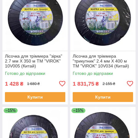
Лісочка для тріммера "зірка"
Лісочка для тріммера
2.7 мм X 350 м ТМ "VIROK"
"трикутник" 2.4 мм X 400 м
10V005 (Китай)
ТМ "VIROK" 10V034 (Китай)
Готово до відправки
Готово до відправки
1 428
1 831,75
₴
₴
1 680 ₴
2 155 ₴
Купити
Купити
–15%
–15%