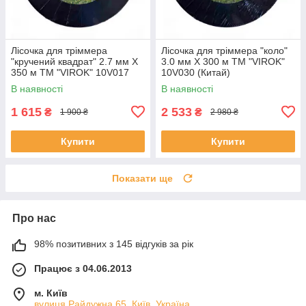
Лісочка для тріммера
Лісочка для тріммера "коло"
"кручений квадрат" 2.7 мм X
3.0 мм X 300 м ТМ "VIROK"
350 м ТМ "VIROK" 10V017
10V030 (Китай)
(Китай)
В наявності
В наявності
1 615
2 533
₴
₴
1 900 ₴
2 980 ₴
Купити
Купити
Показати ще
Про нас
98% позитивних з 145 відгуків за рік
Працює з 04.06.2013
м. Київ
вулиця Райдужна 65, Київ, Україна