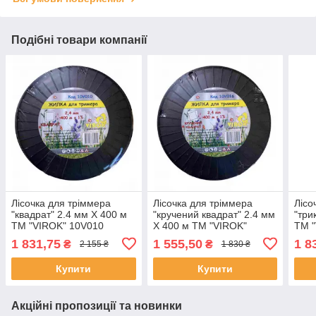
Подібні товари компанії
Лісочка для тріммера
Лісочка для тріммера
Лісо
"квадрат" 2.4 мм X 400 м
"кручений квадрат" 2.4 мм
"три
ТМ "VIROK" 10V010
X 400 м ТМ "VIROK"
ТМ 
(Китай)
10V016 (Китай)
(Кит
1 831,75
1 555,50
1 8
₴
₴
2 155 ₴
1 830 ₴
Купити
Купити
Акційні пропозиції та новинки