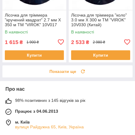
Лісочка для тріммера
Лісочка для тріммера "коло"
"кручений квадрат" 2.7 мм X
3.0 мм X 300 м ТМ "VIROK"
350 м ТМ "VIROK" 10V017
10V030 (Китай)
(Китай)
В наявності
В наявності
1 615
2 533
₴
₴
1 900 ₴
2 980 ₴
Купити
Купити
Показати ще
Про нас
98% позитивних з 145 відгуків за рік
Працює з 04.06.2013
м. Київ
вулиця Райдужна 65, Київ, Україна