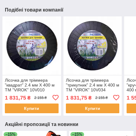
Подібні товари компанії
Лісочка для тріммера
Лісочка для тріммера
Лісо
"квадрат" 2.4 мм X 400 м
"трикутник" 2.4 мм X 400 м
"кру
ТМ "VIROK" 10V010
ТМ "VIROK" 10V034
400 
(Китай)
(Китай)
(Кит
1 831,75
1 831,75
1 5
₴
₴
2 155 ₴
2 155 ₴
Купити
Купити
Акційні пропозиції та новинки
–15%
–15%