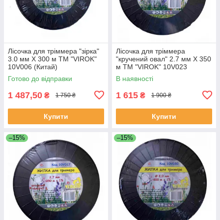
Лісочка для тріммера "зірка"
Лісочка для тріммера
3.0 мм X 300 м ТМ "VIROK"
"кручений овал" 2.7 мм X 350
10V006 (Китай)
м ТМ "VIROK" 10V023
(Китай)
Готово до відправки
В наявності
1 487,50
1 615
₴
₴
1 750 ₴
1 900 ₴
Купити
Купити
–15%
–15%