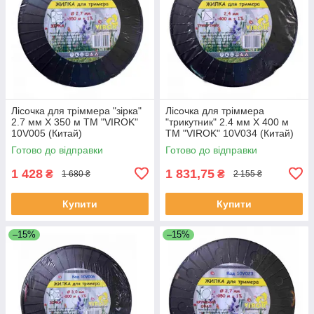
Лісочка для тріммера "зірка"
Лісочка для тріммера
2.7 мм X 350 м ТМ "VIROK"
"трикутник" 2.4 мм X 400 м
10V005 (Китай)
ТМ "VIROK" 10V034 (Китай)
Готово до відправки
Готово до відправки
1 428
1 831,75
₴
₴
1 680 ₴
2 155 ₴
Купити
Купити
–15%
–15%