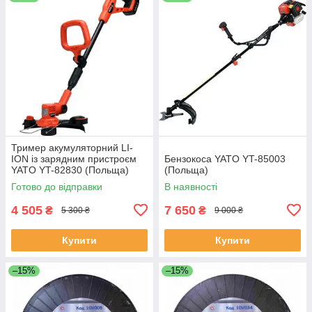
Тример акумуляторний LI-
ION із зарядним пристроєм
Бензокоса YATO YT-85003
YATO YT-82830 (Польща)
(Польща)
Готово до відправки
В наявності
4 505
7 650
₴
₴
5 300 ₴
9 000 ₴
Купити
Купити
–15%
–15%