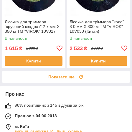
Лісочка для тріммера
Лісочка для тріммера "коло"
"кручений квадрат" 2.7 мм X
3.0 мм X 300 м ТМ "VIROK"
350 м ТМ "VIROK" 10V017
10V030 (Китай)
(Китай)
В наявності
В наявності
1 615
2 533
₴
₴
1 900 ₴
2 980 ₴
Купити
Купити
Показати ще
Про нас
98% позитивних з 145 відгуків за рік
Працює з 04.06.2013
м. Київ
вулиця Райдужна 65, Київ, Україна