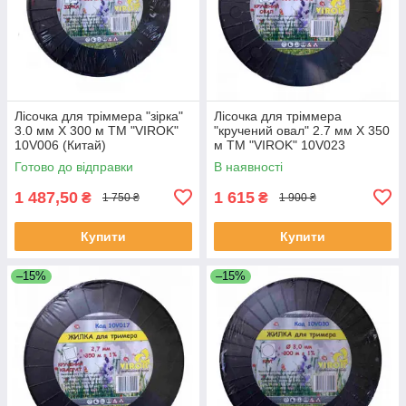
Лісочка для тріммера "зірка"
Лісочка для тріммера
3.0 мм X 300 м ТМ "VIROK"
"кручений овал" 2.7 мм X 350
10V006 (Китай)
м ТМ "VIROK" 10V023
(Китай)
Готово до відправки
В наявності
1 487,50
1 615
₴
₴
1 750 ₴
1 900 ₴
Купити
Купити
–15%
–15%