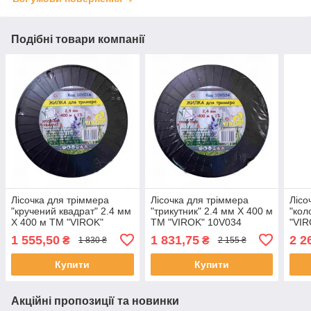
Подібні товари компанії
Лісочка для тріммера
Лісочка для тріммера
Лісо
"кручений квадрат" 2.4 мм
"трикутник" 2.4 мм X 400 м
"кол
X 400 м ТМ "VIROK"
ТМ "VIROK" 10V034
"VIR
10V016 (Китай)
(Китай)
1 555,50
1 831,75
2 2
₴
₴
1 830 ₴
2 155 ₴
Купити
Купити
Акційні пропозиції та новинки