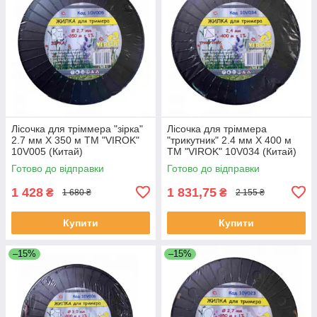
Лісочка для тріммера "зірка"
Лісочка для тріммера
2.7 мм X 350 м ТМ "VIROK"
"трикутник" 2.4 мм X 400 м
10V005 (Китай)
ТМ "VIROK" 10V034 (Китай)
Готово до відправки
Готово до відправки
1 428
1 831,75
₴
₴
1 680 ₴
2 155 ₴
Купити
Купити
–15%
–15%