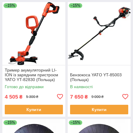
–15%
–15%
Тример акумуляторний LI-
ION із зарядним пристроєм
Бензокоса YATO YT-85003
YATO YT-82830 (Польща)
(Польща)
Готово до відправки
В наявності
4 505
7 650
₴
₴
5 300 ₴
9 000 ₴
Купити
Купити
–15%
–15%