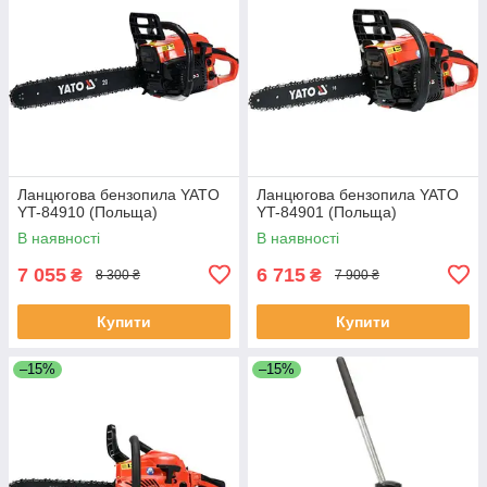
Ланцюгова бензопила YATO
Ланцюгова бензопила YATO
YT-84910 (Польща)
YT-84901 (Польща)
В наявності
В наявності
7 055
6 715
₴
₴
8 300 ₴
7 900 ₴
Купити
Купити
–15%
–15%