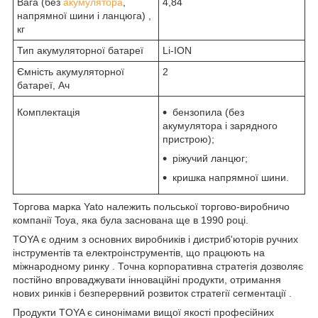
Вага (без
акумулятора
,
4,84
напрямної шини і ланцюга) ,
кг
Тип акумуляторної батареї
Li-ION
Ємність акумуляторної
2
батареї, Ач
Комплектація
бензопила (без
акумулятора і зарядного
пристрою);
ріжучий ланцюг;
кришка напрямної шини.
Торгова марка Yato належить польської торгово-виробничо
компанії Toya, яка була заснована ще в 1990 році.
TOYA є одним з основних виробників і дистриб'юторів ручних
інструментів та електроінструментів, що працюють на
міжнародному ринку . Точна корпоративна стратегія дозволяє
постійно впроваджувати інноваційні продукти, отримання
нових ринків і безперервний розвиток стратегії сегментації .
Продукти TOYA є синонімами вищої якості професійних