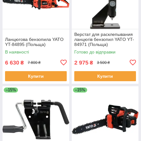
Верстат для расклепывания
Ланцюгова бензопила YATO
ланцюгів бензопил YATO YT-
YT-84895 (Польща)
84971 (Польща)
В наявності
Готово до відправки
6 630
2 975
₴
₴
7 800 ₴
3 500 ₴
Купити
Купити
–15%
–15%