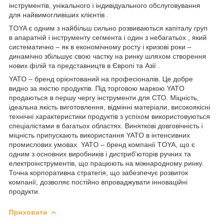
інструментів, унікального і індивідуального обслуговування
для найвимогливіших клієнтів .
TOYA є одним з найбільш сильно розвиваються капіталу груп
в апаратній і інструменту сегмента і один з небагатьох , який
систематично – як в економічному росту і кризові роки –
динамічно збільшує свою частку на ринку шляхом створення
нових філій та представництв в Європі та Азії .
YATO – бренд орієнтований на професіоналів. Це добре
видно за якістю продуктів. Під торговою маркою YATO
продаються в першу чергу інструменти для СТО. Міцність,
ідеальна якість виготовлення, відмінні матеріали, високоякісні
технічні характеристики продуктів з успіхом використовуються
спеціалістами в багатьох областях. Виняткові довговічність і
міцність припускають використання YATO в інтенсивних
промислових умовах. YATO – бренд компанії TOYA, що є
одним з основних виробників і дистриб'юторів ручних та
електроінструментів, що працюють на міжнародному ринку.
Точна корпоративна стратегія, що забезпечує розвиток
компанії, дозволяє постійно впроваджувати інноваційні
продукти.
Приховати