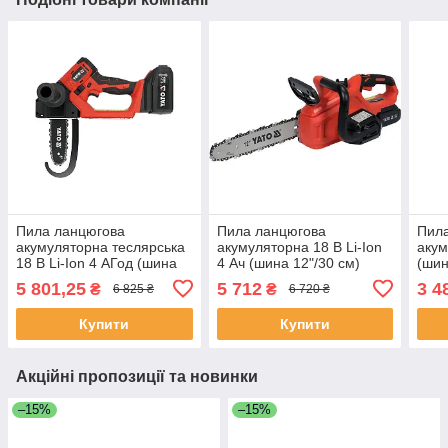
Пила ланцюгова
Пила ланцюгова
Пил
акумуляторна теслярська
акумуляторна 18 В Li-Ion
акум
18 В Li-Ion 4 АГод (шина
4 Ач (шина 12"/30 см)
(шин
6"/15.85 см) 28 ланок Yato
ланцюг 45 зубів Yato YT-
45 з
5 801,25
5 712
3 4
₴
₴
6 825 ₴
6 720 ₴
YT-828115
828137 (Польща)
Yato
Купити
Купити
Акційні пропозиції та новинки
–15%
–15%