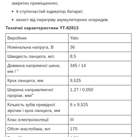
закритих приміщеннях;
4-ступінчастий індикатор батареї;
захист від перегріву акумуляторних осередків.
Технічні характеристики YT-82813
Виробник
Yato
Номінальна напруга, В
36
Швидкість ланцюга, м/с
8,5
Довжина напрямної шини,
345 / 14
мм / "
Крок ланцюга, мм
9,525
Ширина направляючої
1,27 / 0,050
прорізи, мм/"
Кількість зубів привідної
6 x 9,525
зірочки і крок ланцюга, мм
Клас електроізоляції
III
Обсяг маслобака, мл
170