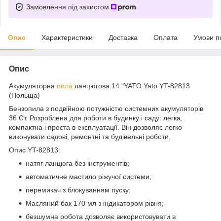
Замовлення під захистом
Опис
Характеристики
Доставка
Оплата
Умови п
Опис
Акумуляторна
пила
ланцюгова 14 "YATO Yato YT-82813
(Польща)
Бензопила з подвійною потужністю системних акумуляторів
36 Ст. Розроблена для роботи в будинку і саду: легка,
компактна і проста в експлуатації. Він дозволяє легко
виконувати садові, ремонтні та будівельні роботи.
Опис YT-82813:
натяг ланцюга без інструментів;
автоматичне мастило ріжучої системи;
перемикач з блокуванням пуску;
Масляний бак 170 мл з індикатором рівня;
безшумна робота дозволяє використовувати в