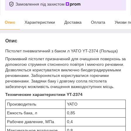
Замовлення під захистом
Опис
Характеристики
Доставка
Оплата
Умови п
Опис
Пістолет пневматичний з баком л YATO YT-2374 (Польща)
Промивний пістолет призначений для очищення поверхонь за
допомогою струменя стисненого повітря і миючого речовини.
Дозволяється користуватися виключно биодеградируемыми
речовинами. Забороняється користуватися горючими
речовинами. Завдяки баку і довгому сопла пістолета
забезпечує можливість очищення важкодоступних місць.
Технические характеристики YT-2374
Производитель
YATO
Емкость бака, л
0,85
Рабочее давление, МПа
0,4
Максимальное воздушное
0,8