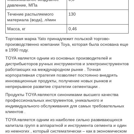
давление, МПа
Течение распыляемого
130
материала (вода), л/мин
Масса, кг
0,46
Торговая марка Yato принадлежит польской торгово-
производственно компании Toya, которая была основана еще
в 1990 году.
TOYA является одним из основных производителей и
дистрибьюторов ручных инструментов и электроинструментов
работающих на международном рынке . Точная
корпоративная стратегия позволяет постоянно внедрять
инновационные продукты, получение новых рынков и
непрерывное развитие стратегии сегментации .
Продукты TOYA являются синонимами высшего качества
профессиональных инструментов, уникального и
индивидуального обслуживания для самых требовательных
клиентов .
TOYA является одним из наиболее сильно развивающихся
капитала групп в аппаратной и инструмента сегмента и один
из немногих , который систематически – как в экономическом