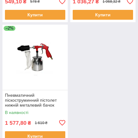
549,10
1 036,27
₴
₴
578 ₴
1 068,32 ₴
Купити
Купити
–2%
Пневматичний
піскоструминний пістолет
нижній металевий бачок
Shiningberg 101983
В наявності
1 577,80
₴
1 610 ₴
Купити