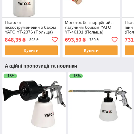
Пістолет
Молоток безінерційний з
Піст
піскоструменевий з баком
латунним бойком YATO
піни
YATO YT-2376 (Польща)
YT-46191 (Польща)
(По
848,35
693,50
731
₴
₴
893 ₴
730 ₴
Купити
Купити
Акційні пропозиції та новинки
–15%
–15%