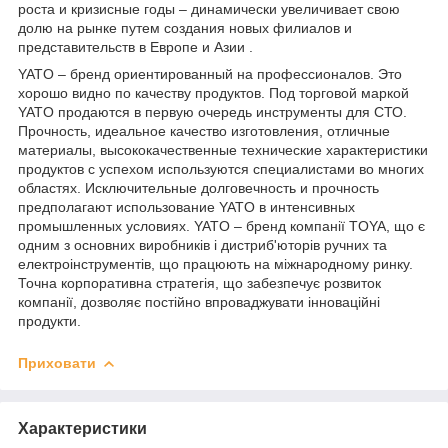
роста и кризисные годы – динамически увеличивает свою
долю на рынке путем создания новых филиалов и
представительств в Европе и Азии .
YATO – бренд ориентированный на профессионалов. Это
хорошо видно по качеству продуктов. Под торговой маркой
YATO продаются в первую очередь инструменты для СТО.
Прочность, идеальное качество изготовления, отличные
материалы, высококачественные технические характеристики
продуктов с успехом используются специалистами во многих
областях. Исключительные долговечность и прочность
предполагают использование YATO в интенсивных
промышленных условиях. YATO – бренд компанії TOYA, що є
одним з основних виробників і дистриб'юторів ручних та
електроінструментів, що працюють на міжнародному ринку.
Точна корпоративна стратегія, що забезпечує розвиток
компанії, дозволяє постійно впроваджувати інноваційні
продукти.
Приховати
Характеристики