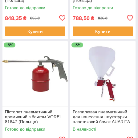
(Польща)
(Польща)
Готово до відправки
Готово до відправки
848,35
788,50
₴
₴
893 ₴
830 ₴
Купити
Купити
–5%
–3%
Пістолет пневматичний
Розпилювач пневматичний
промивний з бачком VOREL
для нанесення штукатурки
81647 (Польща)
пластиковий бачок AUARITA
FR-301 (Італія/Китай)
Готово до відправки
В наявності