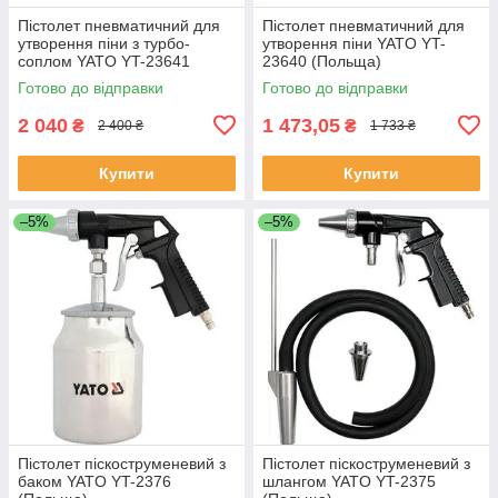
Пістолет пневматичний для
Пістолет пневматичний для
утворення піни з турбо-
утворення піни YATO YT-
соплом YATO YT-23641
23640 (Польща)
(Польща)
Готово до відправки
Готово до відправки
2 040
1 473,05
₴
₴
2 400 ₴
1 733 ₴
Купити
Купити
–5%
–5%
Пістолет піскоструменевий з
Пістолет піскоструменевий з
баком YATO YT-2376
шлангом YATO YT-2375